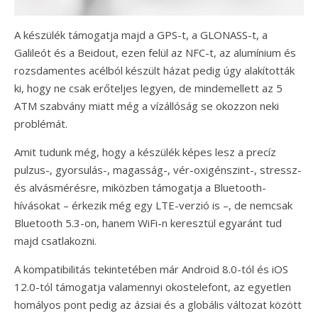
A készülék támogatja majd a GPS-t, a GLONASS-t, a
Galileót és a Beidout, ezen felül az NFC-t, az alumínium és
rozsdamentes acélból készült házat pedig úgy alakították
ki, hogy ne csak erőteljes legyen, de mindemellett az 5
ATM szabvány miatt még a vízállóság se okozzon neki
problémát.
Amit tudunk még, hogy a készülék képes lesz a precíz
pulzus-, gyorsulás-, magasság-, vér-oxigénszint-, stressz-
és alvásmérésre, miközben támogatja a Bluetooth-
hívásokat – érkezik még egy LTE-verzió is –, de nemcsak
Bluetooth 5.3-on, hanem WiFi-n keresztül egyaránt tud
majd csatlakozni.
A kompatibilitás tekintetében már Android 8.0-tól és iOS
12.0-tól támogatja valamennyi okostelefont, az egyetlen
homályos pont pedig az ázsiai és a globális változat között