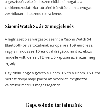
a gesztusérzékelés, hiszen előbbi támogatja a
csuklómozdulatokkal történő irányítást, ami a nyugati
verziókban is hasznos extra lenne.
Xiaomi Watch S4 ár & megjelenés
A legfrissebb szivárgások szerint a Xiaomi Watch S4
Bluetooth-os változatának európai ára 159 euró lesz,
vagyis mindössze 10 euróval drágább, mint az előző
modellé volt, de az LTE-verzió kapcsán az árazás még
rejtély.
Úgy tudni, hogy a gyártó a Xiaomi 15 és a Xiaomi 15 Ultra
mellett dobja majd piacra az okosórát, méghozzá
valamikor március magasságában.
Kapcsolódó tartalmaink