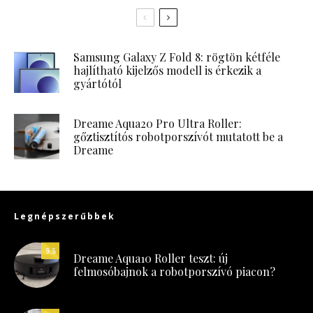
Samsung Galaxy Z Fold 8: rögtön kétféle
hajlítható kijelzős modell is érkezik a
gyártótól
Dreame Aqua20 Pro Ultra Roller:
gőztisztítós robotporszívót mutatott be a
Dreame
Legnépszerűbbek
9.5
Dreame Aqua10 Roller teszt: új
felmosóbajnok a robotporszívó piacon?