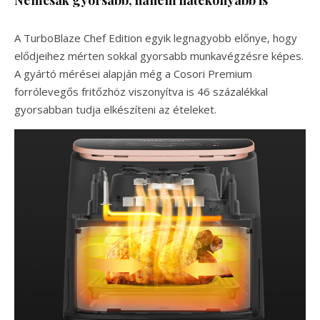
Nemcsak gyorsabb, hanem hatékonyabb is
A TurboBlaze Chef Edition egyik legnagyobb előnye, hogy
elődjeihez mérten sokkal gyorsabb munkavégzésre képes.
A gyártó mérései alapján még a Cosori Premium
forrólevegős fritőzhöz viszonyítva is 46 százalékkal
gyorsabban tudja elkészíteni az ételeket.