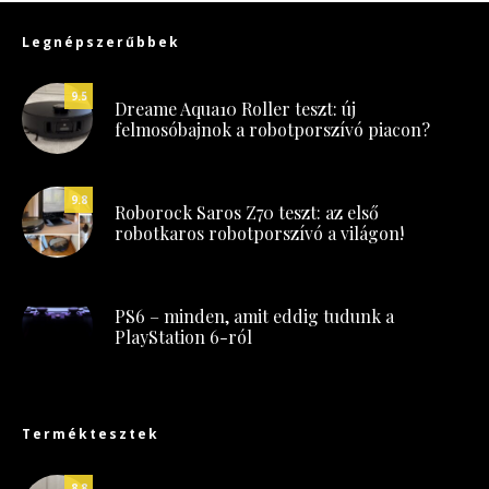
Legnépszerűbbek
9.5
Dreame Aqua10 Roller teszt: új
felmosóbajnok a robotporszívó piacon?
9.8
Roborock Saros Z70 teszt: az első
robotkaros robotporszívó a világon!
PS6 – minden, amit eddig tudunk a
PlayStation 6-ról
Terméktesztek
8.8