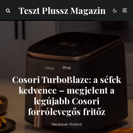
Teszt Plussz Magazin
Blog
Cosori TurboBlaze: a séfek
kedvence – megjelent a
legújabb Cosori
forrólevegős fritőz
Neubauer Roland