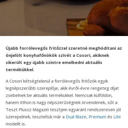
Újabb forrólevegős fritőzzel szeretné meghódítani az
önjelölt konyhafőnökök szívét a Cosori, akiknek
sikerült egy újabb szintre emelkedni aktuális
termékükkel.
A Cosori kétségtelenül a forrólevegős fritőzök egyik
legnépszerűbb szereplője, akik évről-évre rengeteg díjat
zsebelnek be aktuális termékükkel. Nemcsak külföldön,
hanem itthon is nagy népszerűségnek örvendenek, sőt a
Teszt Plussz Magazin tesztjein egyaránt rendszeresen jól
szerepelnek, teszteltük már a
Dual Blaze
,
Premium
és
Lite
modellt is.