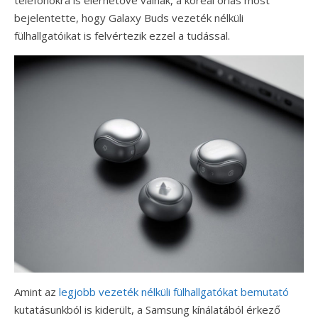
telefonokra is elérhetővé válnak, a koreai óriás most
bejelentette, hogy Galaxy Buds vezeték nélküli
fülhallgatóikat is felvértezik ezzel a tudással.
Amint az
legjobb vezeték nélküli fülhallgatókat bemutató
kutatásunkból is kiderült, a Samsung kínálatából érkező