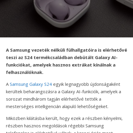
A Samsung vezeték nélküli fülhallgatóira is elérhetővé
teszi az S24 termékcsaládban debütált Galaxy AI-
funkciókat, amelyek hasznos extrákat kínálnak a
felhasználóknak.
A
Samsung Galaxy S24
egyik legnagyobb újdonságaként
kerültek beharangozásra a Galaxy AI-funkciók, amelyek a
sorozat mindhárom tagján elérhetővé tették a
mesterséges intelligencián alapuló lehetőségeket.
Miközben kilátásba került, hogy ezek a részben kényelmi,
részben hasznos megoldások régebbi Samsung