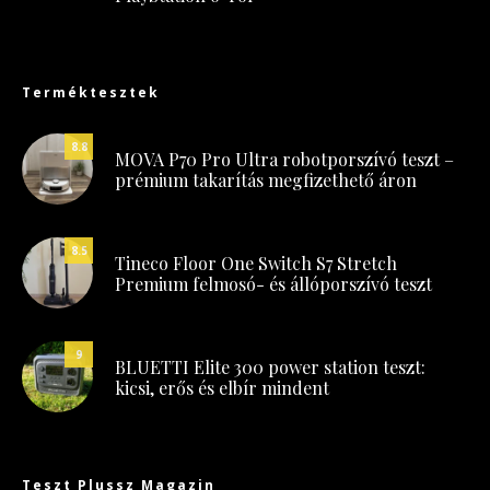
Terméktesztek
8.8
MOVA P70 Pro Ultra robotporszívó teszt –
prémium takarítás megfizethető áron
8.5
Tineco Floor One Switch S7 Stretch
Premium felmosó- és állóporszívó teszt
9
BLUETTI Elite 300 power station teszt:
kicsi, erős és elbír mindent
Teszt Plussz Magazin