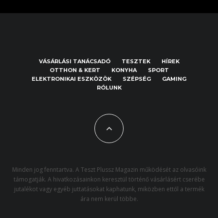
VÁSÁRLÁSI TANÁCSADÓ
TESZTEK
HÍREK
OTTHON & KERT
KONYHA
SPORT
ELEKTRONIKAI ESZKÖZÖK
SZÉPSÉG
GAMING
RÓLUNK
Minden jog fenntartva. A Teszt Plussz Magazin működését az olvasóink
támogatják. A hivatkozásainkon keresztül történő vásárlásért cserébe
jutalékot vagy egyéb juttatásokat kaphatunk, miközben ettől a termék
ára nem kerül többe.