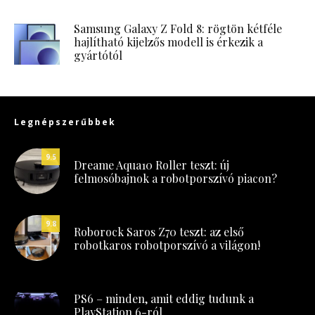
Samsung Galaxy Z Fold 8: rögtön kétféle
hajlítható kijelzős modell is érkezik a
gyártótól
Legnépszerűbbek
9.5
Dreame Aqua10 Roller teszt: új
felmosóbajnok a robotporszívó piacon?
9.8
Roborock Saros Z70 teszt: az első
robotkaros robotporszívó a világon!
PS6 – minden, amit eddig tudunk a
PlayStation 6-ról