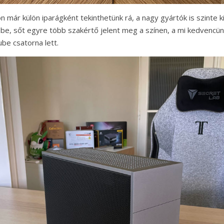
 már külön iparágként tekinthetünk rá, a nagy gyártók is szinte ki
szbe, sőt egyre több szakértő jelent meg a színen, a mi kedvencün
be csatorna lett.