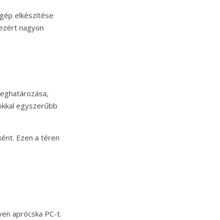
ógép elkészítése
 ezért nagyon
meghatározása,
sokkal egyszerűbb
ként. Ezen a téren
lyen aprócska PC-t.