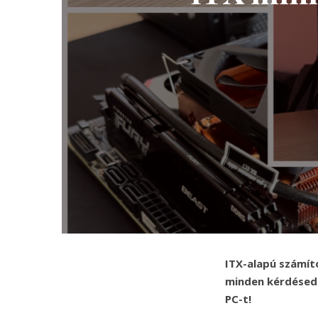
ITX-alapú számító
minden kérdésedr
PC-t!