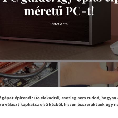
méretű PC-t!
Kristóf Antal
gépet építenél? Ha elakadtál, esetleg nem tudod, hogyan áll
e választ kaphatsz első kézből, hiszen összeraktunk egy n