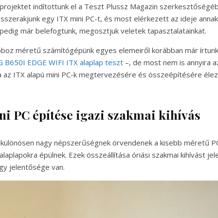
projektet indítottunk el a Teszt Plussz Magazin szerkesztőségéb
összerakjunk egy ITX mini PC-t, és most elérkezett az ideje anna
pedig már belefogtunk, megosztjuk veletek tapasztalatainkat.
boz méretű számítógépünk egyes elemeiről korábban már írtunk 
 B650I EDGE WIFI ITX alaplap teszt
–, de most nem is annyira 
 az ITX alapú mini PC-k megtervezésére és összeépítésére éleztü
ni PC építése igazi szakmai kihívás
 különösen nagy népszerűségnek örvendenek a kisebb méretű P
laplapokra épülnek. Ezek összeállítása óriási szakmai kihívást je
gy jelentősége van.