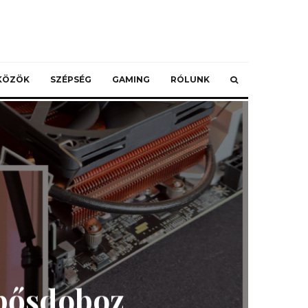
ZKÖZÖK
SZÉPSÉG
GAMING
RÓLUNK
ipősdoboz