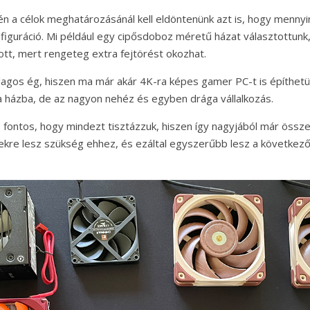
én a célok meghatározásánál kell eldöntenünk azt is, hogy mennyi
nfiguráció. Mi például egy cipősdoboz méretű házat választottunk
tt, mert rengeteg extra fejtörést okozhat.
illagos ég, hiszen ma már akár 4K-ra képes gamer PC-t is építhet
a házba, de az nagyon nehéz és egyben drága vállalkozás.
 fontos, hogy mindezt tisztázzuk, hiszen így nagyjából már összeá
re lesz szükség ehhez, és ezáltal egyszerűbb lesz a következő 