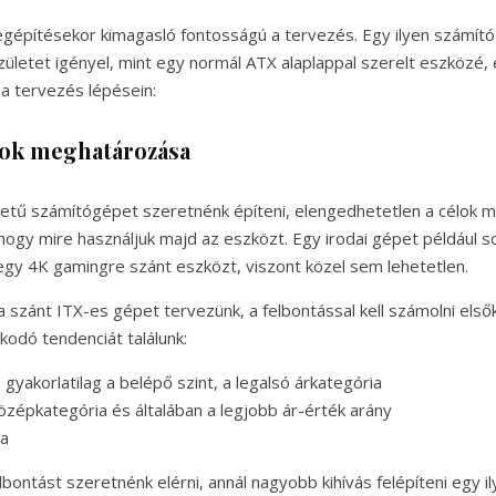
gépítésekor kimagasló fontosságú a tervezés. Egy ilyen számít
zületet igényel, mint egy normál ATX alaplappal szerelt eszközé,
a tervezés lépésein:
élok meghatározása
etű számítógépet szeretnénk építeni, elengedhetetlen a célok 
 hogy mire használjuk majd az eszközt. Egy irodai gépet például 
t egy 4K gamingre szánt eszközt, viszont közel sem lehetetlen.
 szánt ITX-es gépet tervezünk, a felbontással kell számolni első
kodó tendenciát találunk:
 gyakorlatilag a belépő szint, a legalsó árkategória
özépkategória és általában a legjobb ár-érték arány
sa
bontást szeretnénk elérni, annál nagyobb kihívás felépíteni egy i