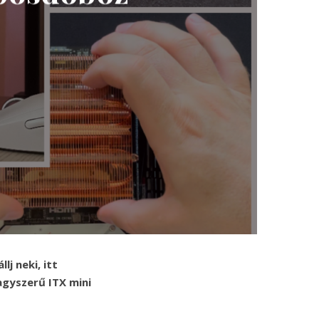
j neki, itt
agyszerű ITX mini