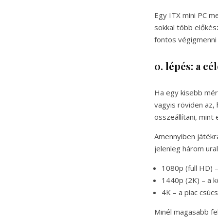
Egy ITX mini PC me
sokkal több előkés
fontos végigmenni 
0. lépés: a c
Ha egy kisebb mér
vagyis röviden az,
összeállítani, min
Amennyiben játékra
jelenleg három ural
1080p (full HD) –
1440p (2K) – a k
4K – a piac csúc
Minél magasabb fel