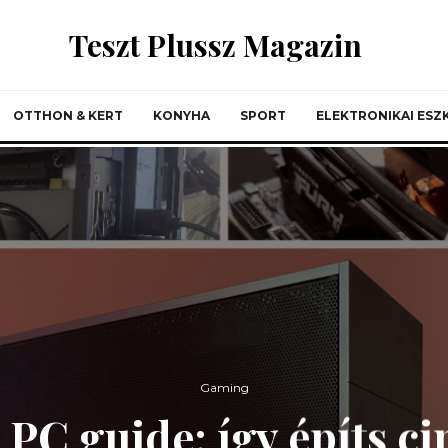
Teszt Plussz Magazin
OTTHON & KERT
KONYHA
SPORT
ELEKTRONIKAI ES
Gaming
 PC guide: így építs c