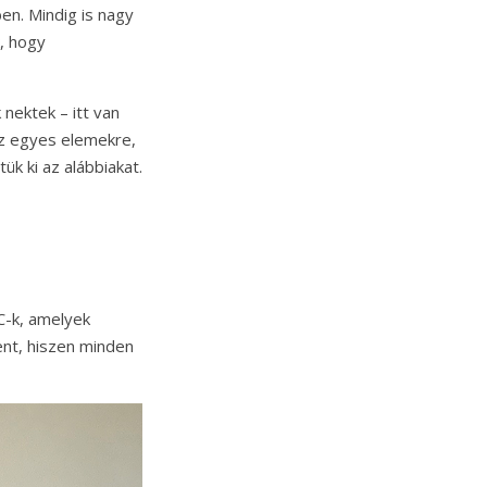
en. Mindig is nagy
k, hogy
nektek – itt van
az egyes elemekre,
k ki az alábbiakat.
C-k, amelyek
lent, hiszen minden