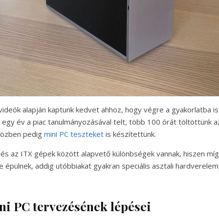
t videók alapján kaptunk kedvet ahhoz, hogy végre a gyakorlatba is
 egy év a piac tanulmányozásával telt, több 100 órát töltöttünk a
közben pedig
mini PC teszteket
is készítettünk.
k és az ITX gépek között alapvető különbségek vannak, hiszen míg
 épülnek, addig utóbbiakat gyakran speciális asztali hardvereleme
ni PC tervezésének lépései