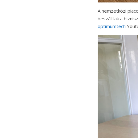
A nemzetközi piacon
beszálltak a bizni
optimumtech
Youtu