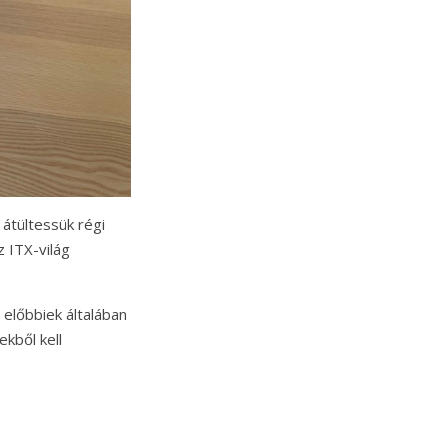
 átültessük régi
z ITX-világ
 előbbiek általában
kből kell