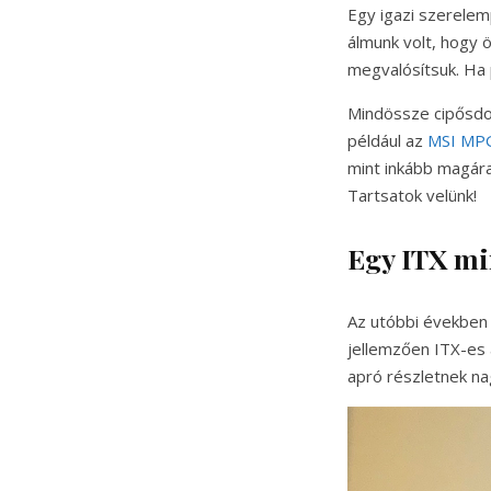
Egy igazi szerelem
álmunk volt, hogy 
megvalósítsuk. Ha 
Mindössze cipősdo
például az
MSI MPG
mint inkább magára
Tartsatok velünk!
Egy ITX mi
Az utóbbi években
jellemzően ITX-es a
apró részletnek na