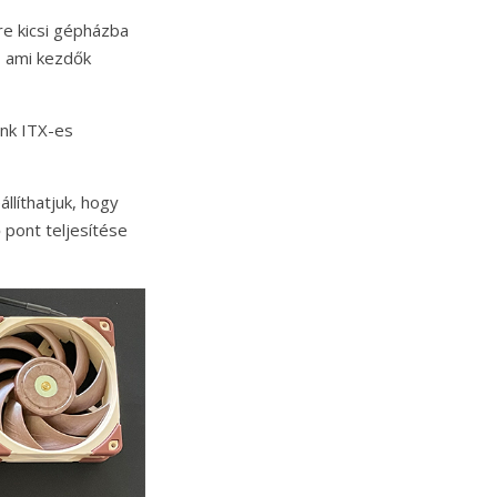
re kicsi gépházba
, ami kezdők
ünk ITX-es
llíthatjuk, hogy
pont teljesítése