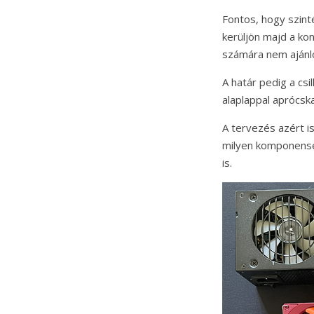
Fontos, hogy szint
kerüljön majd a ko
számára nem ajánlo
A határ pedig a cs
alaplappal aprócsk
A tervezés azért is
milyen komponensek
is.