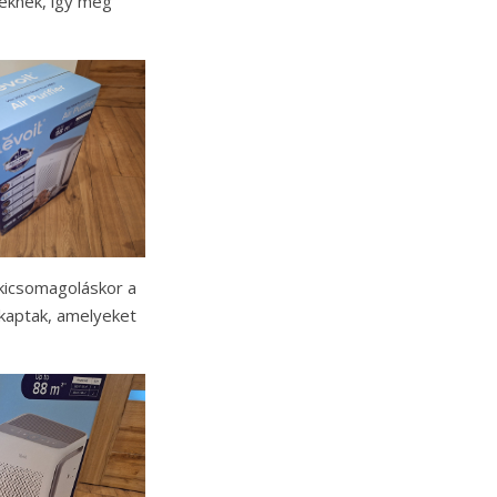
éknek, így még
 kicsomagoláskor a
 kaptak, amelyeket