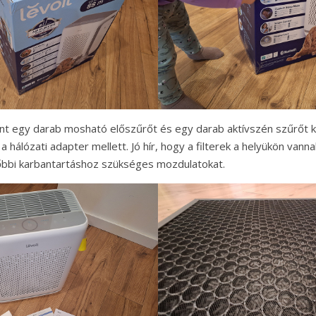
t egy darab mosható előszűrőt és egy darab aktívszén szűrőt k
a hálózati adapter mellett. Jó hír, hogy a filterek a helyükön vannak
sőbbi karbantartáshoz szükséges mozdulatokat.