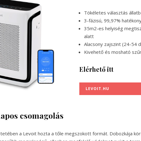
Tökéletes választás állat
3-fázisú, 99,97% hatékon
35m2-es helyiség megtisz
alatt
Alacsony zajszint (24-54 
Kivehető és mosható szű
Elérhető itt
LEVOIT.HU
alapos csomagolás
ntetében a Levoit hozta a tőle megszokott formát. Dobozkája kö