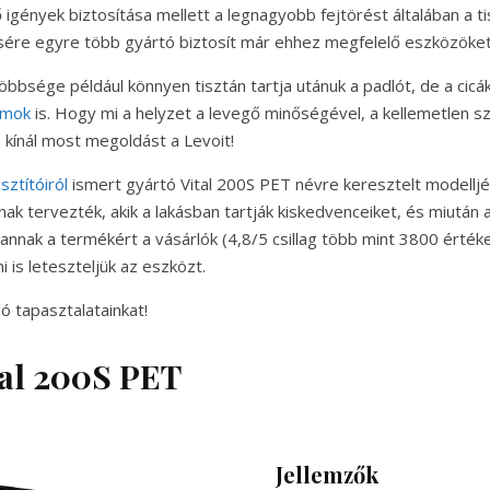
ő igények biztosítása mellett a legnagyobb fejtörést általában a t
csére egyre több gyártó biztosít már ehhez megfelelő eszközöket
öbbsége például könnyen tisztán tartja utánuk a padlót, de a cic
lmok
is. Hogy mi a helyzet a levegő minőségével, a kellemetlen sz
e kínál most megoldást a Levoit!
sztítóiról
ismert gyártó Vital 200S PET névre keresztelt modelljé
ak tervezték, akik a lakásban tartják kiskedvenceiket, és miutá
nnak a termékért a vásárlók (4,8/5 csillag több mint 3800 értéke
 is leteszteljük az eszközt.
ó tapasztalatainkat!
tal 200S PET
Jellemzők