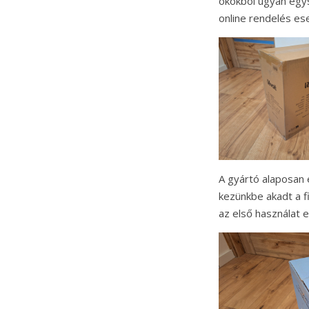
okokból ugyan egy
online rendelés es
A gyártó alaposan 
kezünkbe akadt a f
az első használat elő