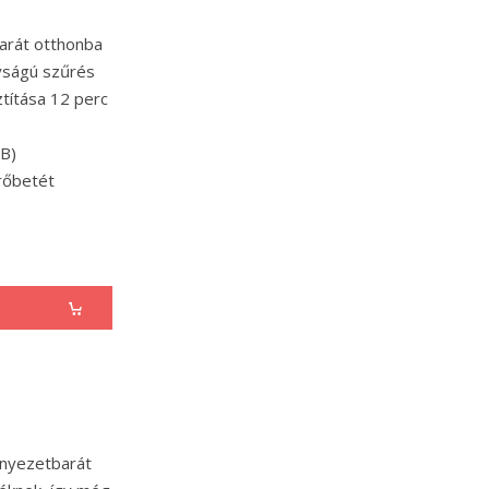
barát otthonba
yságú szűrés
títása 12 perc
dB)
rőbetét
rnyezetbarát