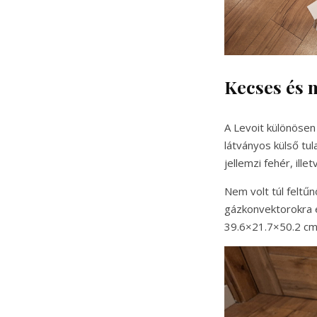
Kecses és 
A Levoit különösen 
látványos külső tu
jellemzi fehér, ille
Nem volt túl feltűn
gázkonvektorokra e
39.6×21.7×50.2 cm