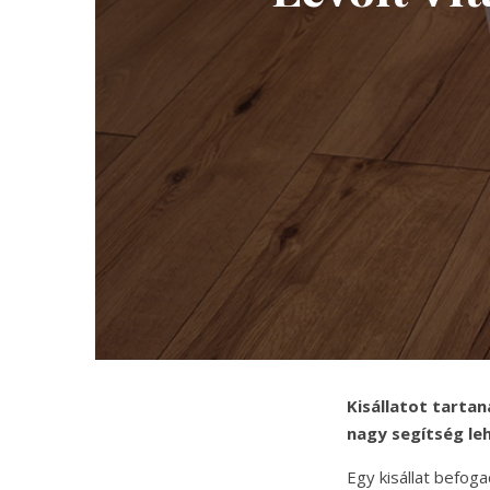
Kisállatot tartan
nagy segítség leh
Egy kisállat befog