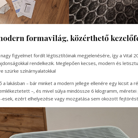
modern formavilág, közérthető kezelőfe
nagy figyelmet fordít légtisztítóinak megjelenésére, így a Vital 
lajdonságokkal rendelkezik. Meglepően kecses, modern és letisztu
tve szürke színárnyalatokkal
ő a lakásban – bár minket a modern jellege ellenére egy kicsit a ré
mlékeztetett –, és mivel súlya mindössze 6 kilogramm, méretei
-esek, ezért elhelyezése vagy mozgatása sem okozott fejtörést