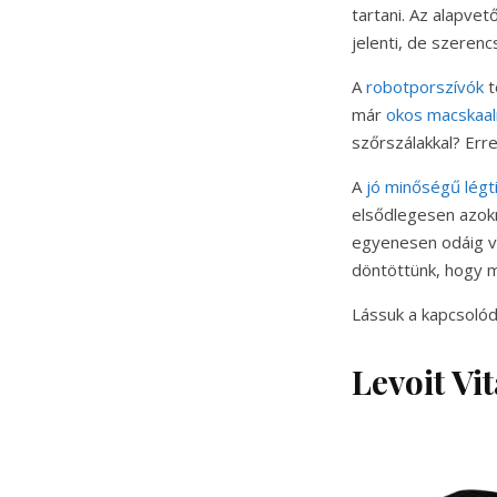
tartani. Az alapvet
jelenti, de szeren
A
robotporszívók
t
már
okos macskaa
szőrszálakkal? Err
A
jó minőségű légti
elsődlegesen azokn
egyenesen odáig va
döntöttünk, hogy mi
Lássuk a kapcsolód
Levoit Vi