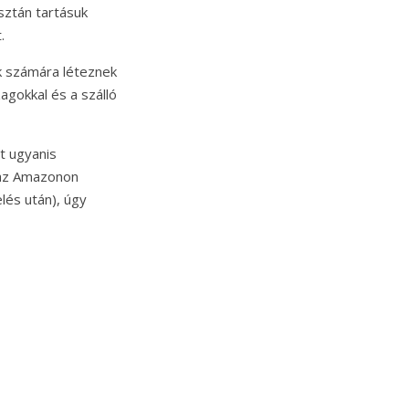
isztán tartásuk
.
ák számára léteznek
agokkal és a szálló
t ugyanis
n az Amazonon
lés után), úgy