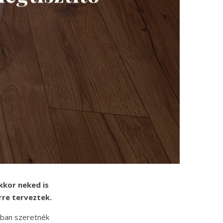
Akkor neked is
erre terveztek.
sban szeretnék