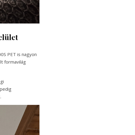
lület
200S PET is nagyon
lt formavilág
gi
 pedig
.