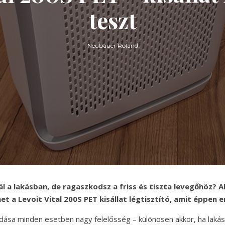
teszt
Neubauer Roland
ál a lakásban, de ragaszkodsz a friss és tiszta levegőhöz? 
et a Levoit Vital 200S PET kisállat légtisztító, amit éppen 
adása minden esetben nagy felelősség – különösen akkor, ha laká