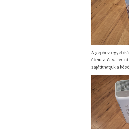
A géphez egyébirán
útmutató, valamint 
sajátíthatjuk a ké