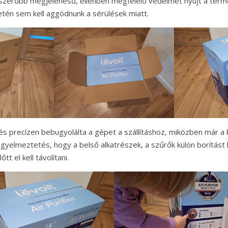
szerűbb megjelenésű, ellenben megfelelő védelmet nyújt a term
etén sem kell aggódnunk a sérülések miatt.
és precízen bebugyolálta a gépet a szállításhoz, miközben már a
igyelmeztetés, hogy a belső alkatrészek, a szűrők külön borítást
tt el kell távolítani.