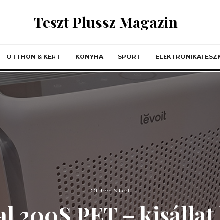
Teszt Plussz Magazin
OTTHON & KERT
KONYHA
SPORT
ELEKTRONIKAI ES
Otthon & kert
al 200S PET – kisállat 