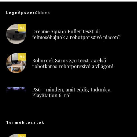
Legnépszerűbbek
9.5
Dreame Aqua10 Roller teszt: új
felmosóbajnok a robotporszívó piacon?
9.8
Roborock Saros Z70 teszt: az első
robotkaros robotporszívó a világon!
PS6 – minden, amit eddig tudunk a
PlayStation 6-ról
Terméktesztek