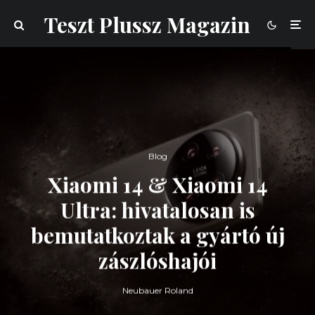
Teszt Plussz Magazin
Blog
Xiaomi 14 & Xiaomi 14
Ultra: hivatalosan is
bemutatkoztak a gyártó új
zászlóshajói
Neubauer Roland