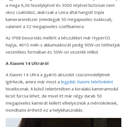
a maga 6,36 hüvelykjével és 3000 nitjével biztosan nem
okoz csalódást, akárcsak a Leica által hangolt tripla
kamerarendszer (mindegyik 50 megapixeles tudással),
valamint a 32 megapixeles szelfikamera.
Az IP68 besorolás mellett a készüléket már HyperOS
hajtja, 4610 mAh-s akkumulátorát pedig 90W-on tölthetjük
vezetékes formában és 50W-on vezeték nélkül.
A Xiaomi 14 Ultráról
A Xiaomi 14 Ultra a gyártó abszolút csúcsmodelljének
ígérkezik, amire már most a
legjobb Xiaomi telefonként
hivatkoznak. A külső tekintetében a köralakú kameramodul
kicsit furcsa lehet, de mivel itt már négy darab 50
megapixeles kamerát kellett elhelyezniük a mérnököknek,
mondhatni érthető ez a helykihasználás.