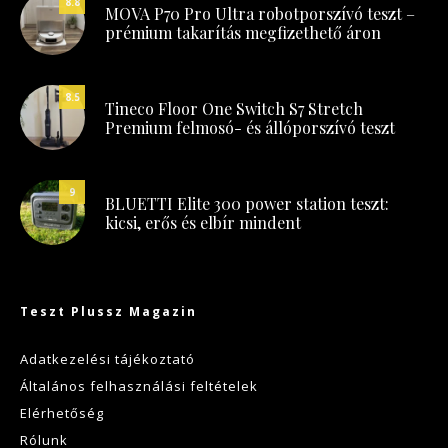
8.8
MOVA P70 Pro Ultra robotporszívó teszt –
prémium takarítás megfizethető áron
8.5
Tineco Floor One Switch S7 Stretch
Premium felmosó- és állóporszívó teszt
9
BLUETTI Elite 300 power station teszt:
kicsi, erős és elbír mindent
Teszt Plussz Magazin
Adatkezelési tájékoztató
Általános felhasználási feltételek
Elérhetőség
Rólunk