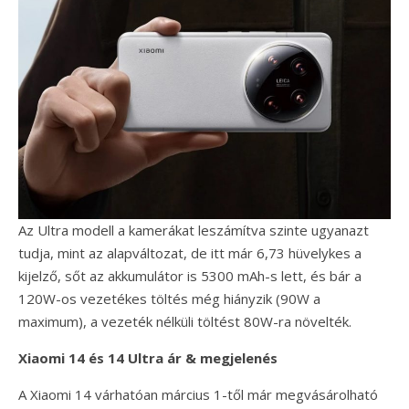
Az Ultra modell a kamerákat leszámítva szinte ugyanazt
tudja, mint az alapváltozat, de itt már 6,73 hüvelykes a
kijelző, sőt az akkumulátor is 5300 mAh-s lett, és bár a
120W-os vezetékes töltés még hiányzik (90W a
maximum), a vezeték nélküli töltést 80W-ra növelték.
Xiaomi 14 és 14 Ultra ár & megjelenés
A Xiaomi 14 várhatóan március 1-től már megvásárolható