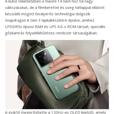
A külső tekintetében a Xiaomi 14 nem hoz túl nagy
változásokat, de a fémkerettel és üveg hátlappal ellátott
készülék mögött bivalyerős technológia dolgozik
Snapdragon 8 Gen 3 lapkakészletre épülve, amihez
LPDDR5x típusú RAM és UFS 4.0-s ROM társult, speciális
gőzkamrás folyadékhűtéses rendszer társaságában.
A gyártó megerősítette a 120Hz-es OLED kijelzőt, amely