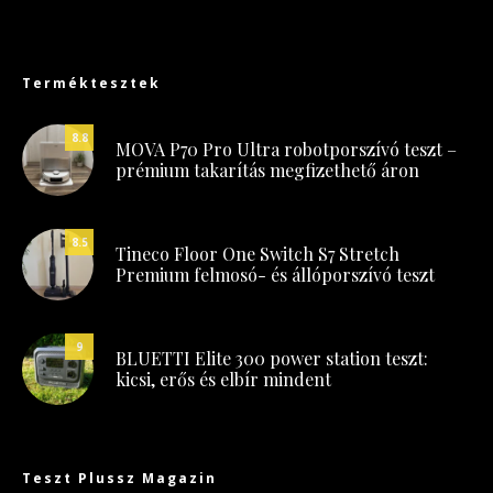
Terméktesztek
8.8
MOVA P70 Pro Ultra robotporszívó teszt –
prémium takarítás megfizethető áron
8.5
Tineco Floor One Switch S7 Stretch
Premium felmosó- és állóporszívó teszt
9
BLUETTI Elite 300 power station teszt:
kicsi, erős és elbír mindent
Teszt Plussz Magazin