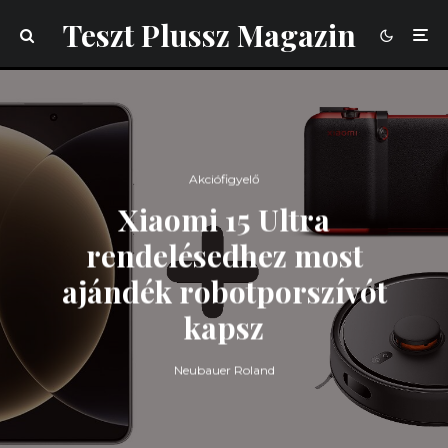
Teszt Plussz Magazin
Akciófigyelő
Xiaomi 15 Ultra
rendelésedhez most
ajándék robotporszívót
kapsz
Neubauer Roland