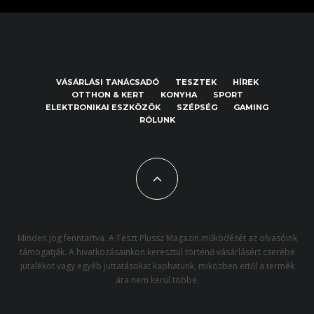
VÁSÁRLÁSI TANÁCSADÓ
TESZTEK
HÍREK
OTTHON & KERT
KONYHA
SPORT
ELEKTRONIKAI ESZKÖZÖK
SZÉPSÉG
GAMING
RÓLUNK
Minden jog fenntartva. A Teszt Plussz Magazin működését az olvasóink
támogatják. A hivatkozásainkon keresztül történő vásárlásért cserébe
jutalékot vagy egyéb juttatásokat kaphatunk, miközben ettől a termék
ára nem kerül többe.