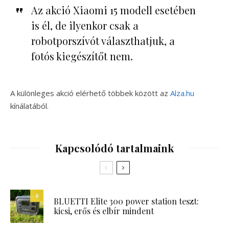
Az akció Xiaomi 15 modell esetében
is él, de ilyenkor csak a
robotporszívót választhatjuk, a
fotós kiegészítőt nem.
A különleges akció elérhető többek között az
Al
z
a.hu
kínálatából.
Kapcsolódó tartalmaink
9
BLUETTI Elite 300 power station teszt:
kicsi, erős és elbír mindent