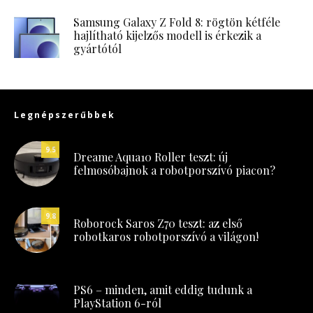
Samsung Galaxy Z Fold 8: rögtön kétféle
hajlítható kijelzős modell is érkezik a
gyártótól
Legnépszerűbbek
9.5
Dreame Aqua10 Roller teszt: új
felmosóbajnok a robotporszívó piacon?
9.8
Roborock Saros Z70 teszt: az első
robotkaros robotporszívó a világon!
PS6 – minden, amit eddig tudunk a
PlayStation 6-ról