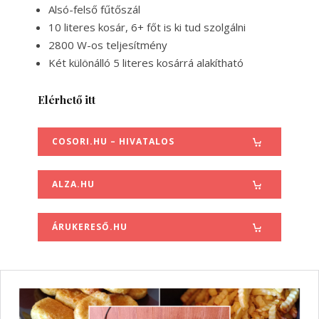
Alsó-felső fűtőszál
10 literes kosár, 6+ főt is ki tud szolgálni
2800 W-os teljesítmény
Két különálló 5 literes kosárrá alakítható
Elérhető itt
COSORI.HU – HIVATALOS
ALZA.HU
ÁRUKERESŐ.HU