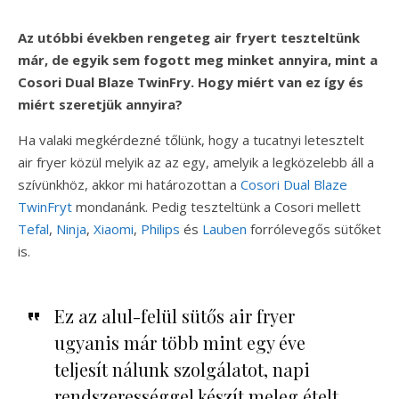
Az utóbbi években rengeteg air fryert teszteltünk
már, de egyik sem fogott meg minket annyira, mint a
Cosori Dual Blaze TwinFry. Hogy miért van ez így és
miért szeretjük annyira?
Ha valaki megkérdezné tőlünk, hogy a tucatnyi letesztelt
air fryer közül melyik az az egy, amelyik a legközelebb áll a
szívünkhöz, akkor mi határozottan a
Cosori Dual Blaze
TwinFryt
mondanánk. Pedig teszteltünk a Cosori mellett
Tefal
,
Ninja
,
Xiaomi
,
Philips
és
Lauben
forrólevegős sütőket
is.
Ez az alul-felül sütős air fryer
ugyanis már több mint egy éve
teljesít nálunk szolgálatot, napi
rendszerességgel készít meleg ételt