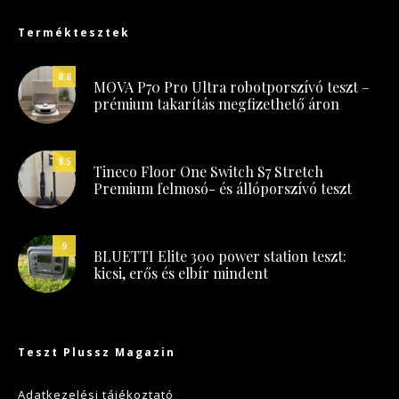
Terméktesztek
8.8
MOVA P70 Pro Ultra robotporszívó teszt –
prémium takarítás megfizethető áron
8.5
Tineco Floor One Switch S7 Stretch
Premium felmosó- és állóporszívó teszt
9
BLUETTI Elite 300 power station teszt:
kicsi, erős és elbír mindent
Teszt Plussz Magazin
Adatkezelési tájékoztató