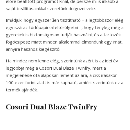
előre beállított programot kínál, de persze mi is inkább a
saját beállításainkkal szeretünk dolgozni vele.
Imádjuk, hogy egyszerűen tisztítható – a legtöbbször elég
egy száraz törlőpapírral eltörölgetni –, hogy tényleg még a
gyerekek is biztonságosan tudják használni, és a tartozék
fogócsipesz miatt minden alkalommal elmondunk egy imát,
annyira hasznos kiegészítő.
Ha mindez nem lenne elég, szerintünk azért is az idei év
legjobbja még a Cosori Dual Blaze Twinfry, mert a
megjelenése óta alaposan lement az ára, a cikk írásakor
100 ezer forint alatt is már kapható, amiért szerintünk ez a
termék ajándék.
Cosori Dual Blaze TwinFry