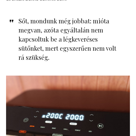
Sőt, mondunk még jobbat: mióta
megvan, azóta egyáltalán nem
kapcsoltuk be a légkeveréses
sütőnket, mert egyszerűen nem volt
rá szükség.