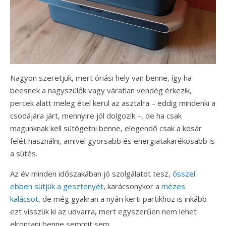
Nagyon szeretjük, mert óriási hely van benne, így ha
beesnek a nagyszülők vagy váratlan vendég érkezik,
percek alatt meleg étel kerül az asztalra – eddig mindenki a
csodájára járt, mennyire jól dolgozik –, de ha csak
magunknak kell sütögetni benne, elegendő csak a kosár
felét használni, amivel gyorsabb és energiatakarékosabb is
a sütés.
Az év minden időszakában jó szolgálatot tesz,
ősszel
ebben sütjük a gesztenyét
, karácsonykor a
mézes
kalácsot,
de még gyakran a nyári kerti partikhoz is inkább
ezt visszük ki az udvarra, mert egyszerűen nem lehet
elrontani benne semmit sem.