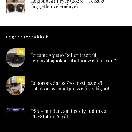
Legjobb Air Fryer (2026) – Teszt &
független vélemények
Legnépszerűbbek
9.5
Dreame Aqua10 Roller teszt: új
felmosóbajnok a robotporszívó piacon?
9.8
Roborock Saros Z70 teszt: az első
robotkaros robotporszívó a világon!
PS6 – minden, amit eddig tudunk a
PlayStation 6-ról