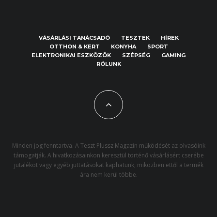
VÁSÁRLÁSI TANÁCSADÓ
TESZTEK
HÍREK
OTTHON & KERT
KONYHA
SPORT
ELEKTRONIKAI ESZKÖZÖK
SZÉPSÉG
GAMING
RÓLUNK
Minden jog fenntartva. A Teszt Plussz Magazin működését az olvasóink
támogatják. A hivatkozásainkon keresztül történő vásárlásért cserébe
jutalékot vagy egyéb juttatásokat kaphatunk, miközben ettől a termék
ára nem kerül többe.