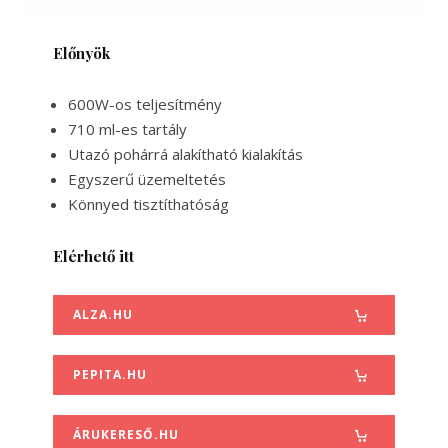
Előnyök
600W-os teljesítmény
710 ml-es tartály
Utazó pohárrá alakítható kialakítás
Egyszerű üzemeltetés
Könnyed tisztíthatóság
Elérhető itt
ALZA.HU
PEPITA.HU
ÁRUKERESŐ.HU