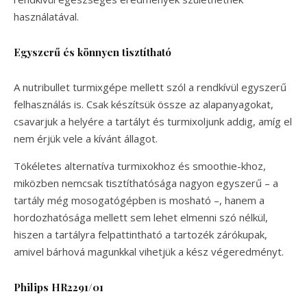
használatával.
Egyszerű és könnyen tisztítható
A nutribullet turmixgépe mellett szól a rendkívül egyszerű
felhasználás is. Csak készítsük össze az alapanyagokat,
csavarjuk a helyére a tartályt és turmixoljunk addig, amíg el
nem érjük vele a kívánt állagot.
Tökéletes alternatíva turmixokhoz és smoothie-khoz,
miközben nemcsak tisztíthatósága nagyon egyszerű – a
tartály még mosogatógépben is mosható –, hanem a
hordozhatósága mellett sem lehet elmenni szó nélkül,
hiszen a tartályra felpattintható a tartozék zárókupak,
amivel bárhová magunkkal vihetjük a kész végeredményt.
Philips HR2291/01