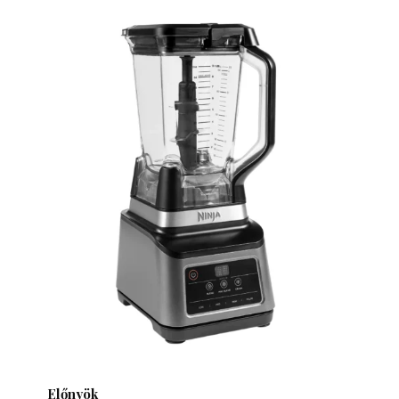
Előnyök