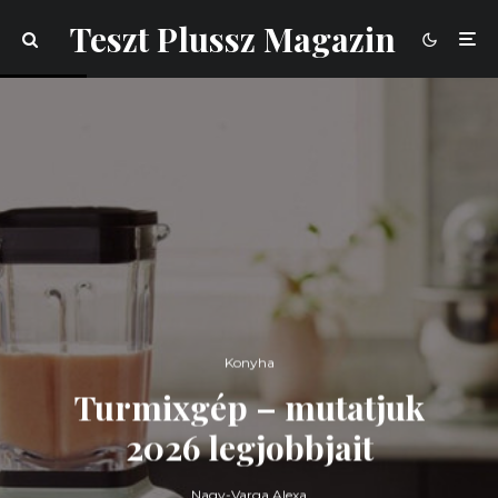
Teszt Plussz Magazin
Konyha
Turmixgép – mutatjuk
2026 legjobbjait
Nagy-Varga Alexa