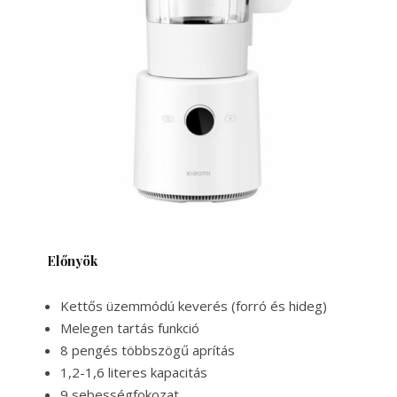
Előnyök
Kettős üzemmódú keverés (forró és hideg)
Melegen tartás funkció
8 pengés többszögű aprítás
1,2-1,6 literes kapacitás
9 sebességfokozat