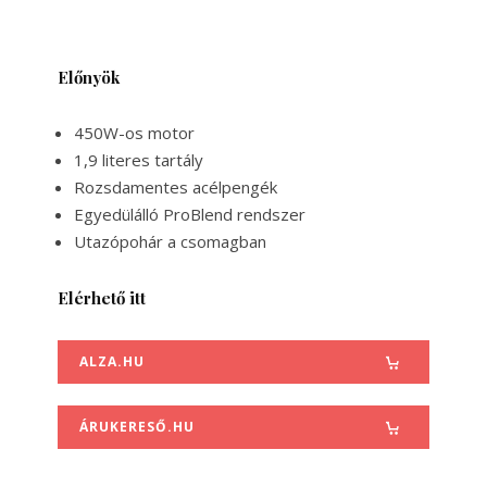
Előnyök
450W-os motor
1,9 literes tartály
Rozsdamentes acélpengék
Egyedülálló ProBlend rendszer
Utazópohár a csomagban
Elérhető itt
ALZA.HU
ÁRUKERESŐ.HU