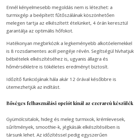
Ennél kényelmesebb megoldás nem is létezhet: a
turmixgép a beépített fűtőszálának köszönhetően
melegen tartja az elkészített ételünket, 4 órán keresztül
garantálja az optimális hőfokot.
Hatékonyan megbirkózik a legkeményebb alkotóelemekkel
is 8 rozsdamentes acél pengéje révén. Segítségül hívhatjuk
bébiételek elkészítéséhez is, ugyanis állagra és
hőmérsékletre is tökéletes eredményt biztosít.
Időzítő funkciójának hála akár 12 órával későbbre is
ütemezhetjük az indítást.
Bőséges felhasználási opciót kínál az ezerarcú készülék
Gyümölcsitalok, hideg és meleg turmixok, krémlevesek,
sűrítmények, smoothie-k, jégkásák elkészítésében is
társunk lehet. Az időzítéssel pedig egyszerűen