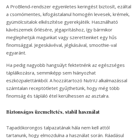
A ProBlend-rendszer egyenletes keringést biztosít, ezáltal
a csomómentes, kifogástalanul homogén levesek, krémek,
gyümölcsitalok elkészítése gyerekjáték. Használható
kávészemek őrlésére, jégaprításhoz, így bármikor
meglephetjük magunkat vagy szeretteinket egy hűs
finomsággal. Jegeskávéval, jégkásával, smoothie-val
egyaránt.
Ha pedig nagyobb hangsúlyt fektetnénk az egészséges
táplálkozásra, semmiképp sem hiányozhat
eszközpalettánkból. A hozzátartozó NutriU alkalmazással
számtalan receptötletet gyűjthetünk, hogy még több
finomság és tápláló étel kerülhessen az asztalra.
Biztonságos üzemeltetés, stabil használat
Tapadókorongos talpazatának hála nem kell attól
tartanunk, hogy elmozdulna a használat során. Ráadásul