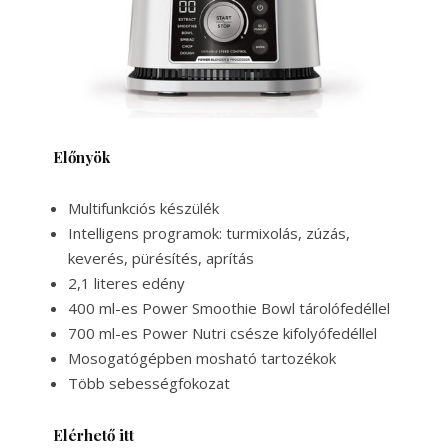
Előnyök
Multifunkciós készülék
Intelligens programok: turmixolás, zúzás,
keverés, pürésítés, aprítás
2,1 literes edény
400 ml-es Power Smoothie Bowl tárolófedéllel
700 ml-es Power Nutri csésze kifolyófedéllel
Mosogatógépben mosható tartozékok
Több sebességfokozat
Elérhető itt