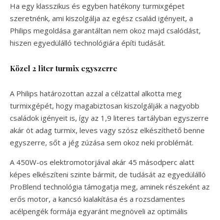
Ha egy klasszikus és egyben hatékony turmixgépet
szeretnénk, ami kiszolgálja az egész család igényeit, a
Philips megoldása garantáltan nem okoz majd csalódást,
hiszen egyedülálló technológiára építi tudását.
Közel 2 liter turmix egyszerre
A Philips határozottan azzal a célzattal alkotta meg
turmixgépét, hogy magabiztosan kiszolgálják a nagyobb
családok igényeit is, így az 1,9 literes tartályban egyszerre
akár öt adag turmix, leves vagy szósz elkészíthető benne
egyszerre, sőt a jég zúzása sem okoz neki problémát.
A 450W-os elektromotorjával akár 45 másodperc alatt
képes elkészíteni szinte bármit, de tudását az egyedülálló
ProBlend technológia támogatja meg, aminek részeként az
erős motor, a kancsó kialakítása és a rozsdamentes
acélpengék formája egyaránt megnöveli az optimális