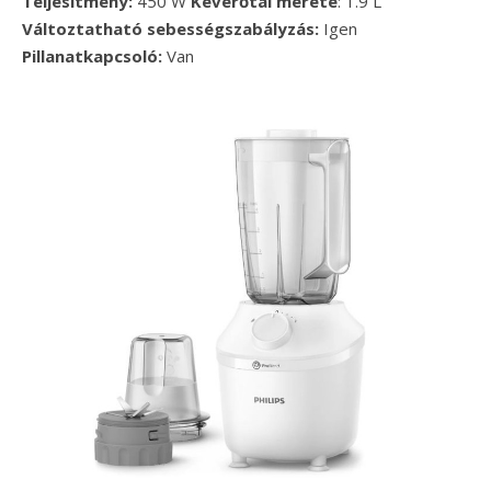
Teljesítmény:
450 W
Keverőtál mérete
: 1.9 L
Változtatható sebességszabályzás:
Igen
Pillanatkapcsoló:
Van