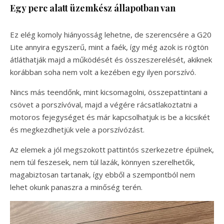
Egy perc alatt üzemkész állapotban van
Ez elég komoly hiányosság lehetne, de szerencsére a G20
Lite annyira egyszerű, mint a faék, így még azok is rögtön
átláthatják majd a működését és összeszerelését, akiknek
korábban soha nem volt a kezében egy ilyen porszívó.
Nincs más teendőnk, mint kicsomagolni, összepattintani a
csövet a porszívóval, majd a végére rácsatlakoztatni a
motoros fejegységet és már kapcsolhatjuk is be a kicsikét
és megkezdhetjük vele a porszívózást.
Az elemek a jól megszokott pattintós szerkezetre épülnek,
nem túl feszesek, nem túl lazák, könnyen szerelhetők,
magabiztosan tartanak, így ebből a szempontból nem
lehet okunk panaszra a minőség terén.