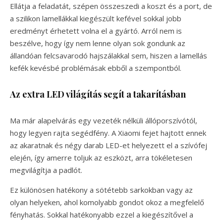
Ellátja a feladatát, szépen összeszedi a koszt és a port, de
a szilikon lamellákkal kiegészült kefével sokkal jobb
eredményt érhetett volna el a gyártó. Arról nem is
beszélve, hogy így nem lenne olyan sok gondunk az
állandóan felcsavarodó hajszálakkal sem, hiszen a lamellás
kefék kevésbé problémásak ebből a szempontból.
Az extra LED világítás segít a takarításban
Ma már alapelvárás egy vezeték nélküli állóporszívótól,
hogy legyen rajta segédfény. A Xiaomi fejet hajtott ennek
az akaratnak és négy darab LED-et helyezett el a szívófej
elején, így amerre toljuk az eszközt, arra tökéletesen
megvilágítja a padlót.
Ez különösen hatékony a sötétebb sarkokban vagy az
olyan helyeken, ahol komolyabb gondot okoz a megfelelő
fényhatás. Sokkal hatékonyabb ezzel a kiegészítővel a