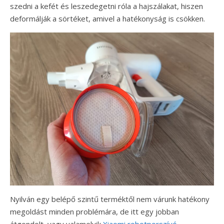
szedni a kefét és leszedegetni róla a hajszálakat, hiszen
deformálják a sörtéket, amivel a hatékonyság is csökken.
Nyilván egy belépő szintű terméktől nem várunk hatékony
megoldást minden problémára, de itt egy jobban
átgondolt, vagy valamelyik
Xiaomi robotporszívó