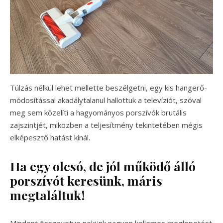
Túlzás nélkül lehet mellette beszélgetni, egy kis hangerő-
módosítással akadálytalanul hallottuk a televíziót, szóval
meg sem közelíti a hagyományos porszívók brutális
zajszintjét, miközben a teljesítmény tekintetében mégis
elképesztő hatást kínál.
Ha egy olcsó, de jól működő álló
porszívót keresünk, máris
megtaláltuk!
Mindent összevetve nekünk nagyon kellemes meglepetést