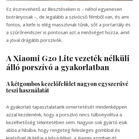
Ez észrevehető az illesztéseken is – néhol egyenesen
botrányosak –, de legalább a szívócső fémből van, és ami
fontos, a kefe is elég masszívnak tűnik, sőt a portartály és
a szűrőrendszer is pontosan azt a minőséget hozza, amit
a jóval drágább porszívók.
A Xiaomi G20 Lite vezeték nélküli
álló porszívó
a gyakorlatban
A kétgombos kezelőfelület nagyon egyszerűvé
teszi használatát
A gyakorlati tapasztalataink ismertetését mindenképpen
azzal kezdenénk, hogy a porszívó nincs túlbonyolítva a
kezelhetőség tekintetében sem. Nagyon sok gyártó esik
abba a hibába, hogy rengeteg felesleges gombbal és
kijelzővel drágítja a készüléket, a Xiaomi azonban itt