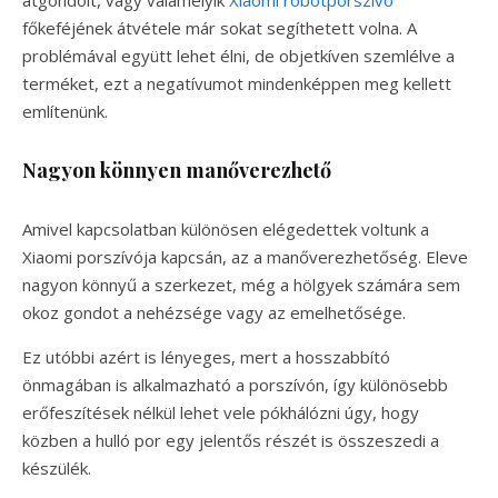
főkeféjének átvétele már sokat segíthetett volna. A
problémával együtt lehet élni, de objetkíven szemlélve a
terméket, ezt a negatívumot mindenképpen meg kellett
említenünk.
Nagyon könnyen manőverezhető
Amivel kapcsolatban különösen elégedettek voltunk a
Xiaomi porszívója kapcsán, az a manőverezhetőség. Eleve
nagyon könnyű a szerkezet, még a hölgyek számára sem
okoz gondot a nehézsége vagy az emelhetősége.
Ez utóbbi azért is lényeges, mert a hosszabbító
önmagában is alkalmazható a porszívón, így különösebb
erőfeszítések nélkül lehet vele pókhálózni úgy, hogy
közben a hulló por egy jelentős részét is összeszedi a
készülék.