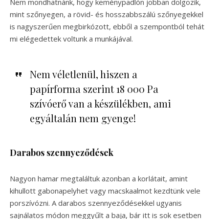
Nem mondhatnánk, hogy keménypadlón jobban dolgozik,
mint szőnyegen, a rövid- és hosszabbszálú szőnyegekkel
is nagyszerűen megbirkózott, ebből a szempontból tehát
mi elégedettek voltunk a munkájával.
Nem véletlenül, hiszen a
papírforma szerint 18 000 Pa
szívóerő van a készülékben, ami
egyáltalán nem gyenge!
Darabos szennyeződések
Nagyon hamar megtaláltuk azonban a korlátait, amint
kihullott gabonapelyhet vagy macskaalmot kezdtünk vele
porszívózni. A darabos szennyeződésekkel ugyanis
sajnálatos módon meggyűlt a baja, bár itt is sok esetben