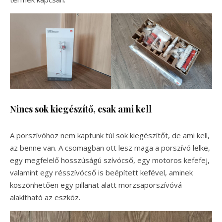
Nincs sok kiegészítő, csak ami kell
A porszívóhoz nem kaptunk túl sok kiegészítőt, de ami kell,
az benne van. A csomagban ott lesz maga a porszívó lelke,
egy megfelelő hosszúságú szívócső, egy motoros kefefej,
valamint egy résszívócső is beépített kefével, aminek
köszönhetően egy pillanat alatt morzsaporszívóvá
alakítható az eszköz.