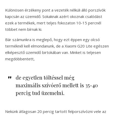
Különösen érzékeny pont a vezeték nélküli álló porszívók
kapcsán az üzemidő. Sokaknak azért okoznak csalódást
ezek a termékek, mert teljes fokozaton 10-15 percnél
többet nem bírnak ki.
Bár számunkra is meglepő, hogy ezt éppen egy olcsó
terméknél kell elmondanunk, de a Xiaomi G20 Lite egészen
elképesztő üzemidő birtokában van. Minket is teljesen
megdöbbentett,
de egyetlen töltéssel még
maximális szívóerő mellett is 35-40
percig tud üzemelni.
Nekünk átlagosan 20 percig tartott felporszívózni vele az