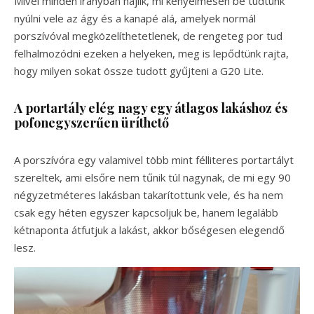
Mivel minden irányban hajlik, mi kényelmesen be tudtunk
nyúlni vele az ágy és a kanapé alá, amelyek normál
porszívóval megközelíthetetlenek, de rengeteg por tud
felhalmozódni ezeken a helyeken, meg is lepődtünk rajta,
hogy milyen sokat össze tudott gyűjteni a G20 Lite.
A portartály elég nagy egy átlagos lakáshoz és
pofonegyszerűen üríthető
A porszívóra egy valamivel több mint félliteres portartályt
szereltek, ami elsőre nem tűnik túl nagynak, de mi egy 90
négyzetméteres lakásban takarítottunk vele, és ha nem
csak egy héten egyszer kapcsoljuk be, hanem legalább
kétnaponta átfutjuk a lakást, akkor bőségesen elegendő
lesz.