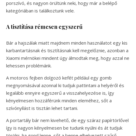
porszívó, és nagyon örültünk neki, hogy már a belépő
kategóriában is találkoztunk vele.
A tisztítása rémesen egyszerű
Bár a hajszálak miatt majdnem minden használatot egy kis
karbantartásnak és tisztításnak kell megelőznie, azonban a
Xiaomi mérnökei mindent úgy álmodtak meg, hogy azzal ne
lehessen problémánk.
A motoros fejben dolgozó kefét például egy gomb
megnyomásával azonnal ki tudjuk pattintani a helyéről és
legalább ennyire egyszerű a visszahelyezése is, így
kényelmesen hozzáférünk minden eleméhez, sőt a
szívónyílást is tisztán lehet tartani.
A portartály bár nem kivehető, de egy száraz papírtörlővel
így is nagyon kényelmesen be tudunk nyúlni és át tudjuk
törölni, ha gond lenne, sőt a benne elhelyezett szűrő