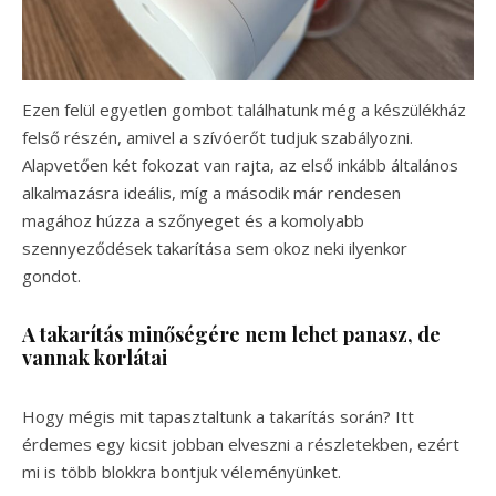
Ezen felül egyetlen gombot találhatunk még a készülékház
felső részén, amivel a szívóerőt tudjuk szabályozni.
Alapvetően két fokozat van rajta, az első inkább általános
alkalmazásra ideális, míg a második már rendesen
magához húzza a szőnyeget és a komolyabb
szennyeződések takarítása sem okoz neki ilyenkor
gondot.
A takarítás minőségére nem lehet panasz, de
vannak korlátai
Hogy mégis mit tapasztaltunk a takarítás során? Itt
érdemes egy kicsit jobban elveszni a részletekben, ezért
mi is több blokkra bontjuk véleményünket.