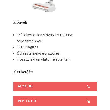
Előnyök
Erőteljes ciklon szívás 18 000 Pa
teljesítménnyel
LED világítás
Ötfázisú mélységi szűrés
Hosszú akkumulátor-élettartam
Elérhető itt
ALZA.HU
PEPITA.HU