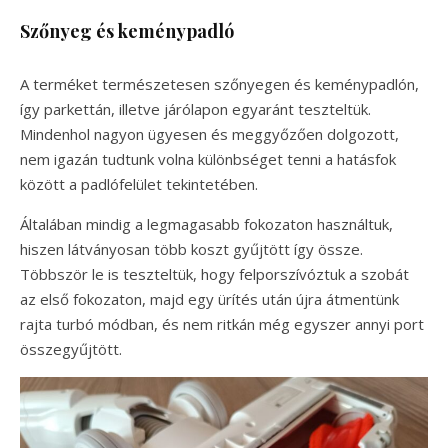
Szőnyeg és keménypadló
A terméket természetesen szőnyegen és keménypadlón,
így parkettán, illetve járólapon egyaránt teszteltük.
Mindenhol nagyon ügyesen és meggyőzően dolgozott,
nem igazán tudtunk volna különbséget tenni a hatásfok
között a padlófelület tekintetében.
Általában mindig a legmagasabb fokozaton használtuk,
hiszen látványosan több koszt gyűjtött így össze.
Többször le is teszteltük, hogy felporszívóztuk a szobát
az első fokozaton, majd egy ürítés után újra átmentünk
rajta turbó módban, és nem ritkán még egyszer annyi port
összegyűjtött.