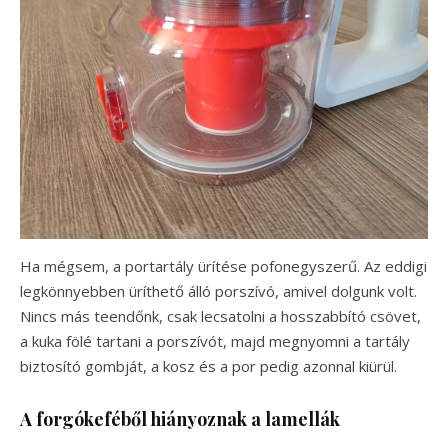
Ha mégsem, a portartály ürítése pofonegyszerű. Az eddigi
legkönnyebben üríthető álló porszívó, amivel dolgunk volt.
Nincs más teendőnk, csak lecsatolni a hosszabbító csövet,
a kuka fölé tartani a porszívót, majd megnyomni a tartály
biztosító gombját, a kosz és a por pedig azonnal kiürül.
A forgókeféből hiányoznak a lamellák