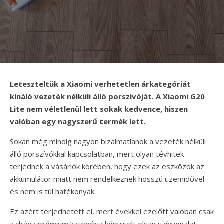
Leteszteltük a Xiaomi verhetetlen árkategóriát
kínáló vezeték nélküli álló porszívóját. A Xiaomi G20
Lite nem véletlenül lett sokak kedvence, hiszen
valóban egy nagyszerű termék lett.
Sokan még mindig nagyon bizalmatlanok a vezeték nélküli
álló porszívókkal kapcsolatban, mert olyan tévhitek
terjednek a vásárlók körében, hogy ezek az eszközök az
akkumulátor miatt nem rendelkeznek hosszú üzemidővel
és nem is túl hatékonyak.
Ez azért terjedhetett el, mert évekkel ezelőtt valóban csak