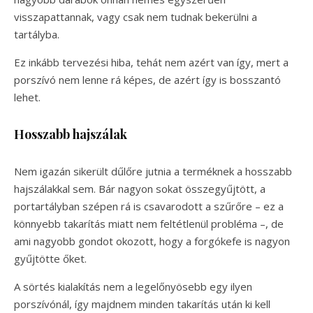
visszapattannak, vagy csak nem tudnak bekerülni a
tartályba.
Ez inkább tervezési hiba, tehát nem azért van így, mert a
porszívó nem lenne rá képes, de azért így is bosszantó
lehet.
Hosszabb hajszálak
Nem igazán sikerült dűlőre jutnia a terméknek a hosszabb
hajszálakkal sem. Bár nagyon sokat összegyűjtött, a
portartályban szépen rá is csavarodott a szűrőre – ez a
könnyebb takarítás miatt nem feltétlenül probléma –, de
ami nagyobb gondot okozott, hogy a forgókefe is nagyon
gyűjtötte őket.
A sörtés kialakítás nem a legelőnyösebb egy ilyen
porszívónál, így majdnem minden takarítás után ki kell