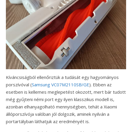
Kíváncsiságból ellenőriztük a tudását egy hagyományos
porszívóval (
Samsung VC07M2110SB/GE
). Ebben az
esetben is kellemes meglepetést okozott, mert bár tudott
még gyűjteni némi port egy ilyen klasszikus modell is,
azonban elhanyagolható mennyiségben, tehát a Xiaomi
állóporszívója valóban jól dolgozik, aminek nyilván a
portartályban láthatjuk az eredményét is.