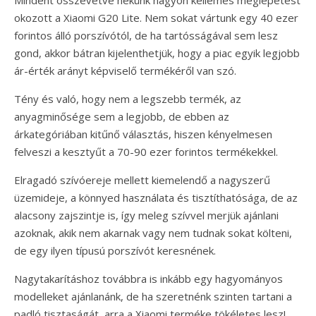
okozott a Xiaomi G20 Lite. Nem sokat vártunk egy 40 ezer
forintos álló porszívótól, de ha tartósságával sem lesz
gond, akkor bátran kijelenthetjük, hogy a piac egyik legjobb
ár-érték arányt képviselő termékéről van szó.
Tény és való, hogy nem a legszebb termék, az
anyagminősége sem a legjobb, de ebben az
árkategóriában kitűnő választás, hiszen kényelmesen
felveszi a kesztyűt a 70-90 ezer forintos termékekkel.
Elragadó szívóereje mellett kiemelendő a nagyszerű
üzemideje, a könnyed használata és tisztíthatósága, de az
alacsony zajszintje is, így meleg szívvel merjük ajánlani
azoknak, akik nem akarnak vagy nem tudnak sokat költeni,
de egy ilyen típusú porszívót keresnének.
Nagytakarításhoz továbbra is inkább egy hagyományos
modelleket ajánlanánk, de ha szeretnénk szinten tartani a
padló tisztaságát, arra a Xiaomi terméke tökéletes lesz!