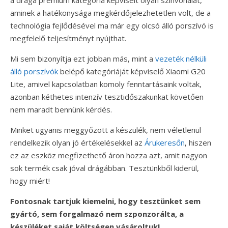
a drága prémium kategória képviselt olyan színvonalat,
aminek a hatékonysága megkérdőjelezhetetlen volt, de a
technológia fejlődésével ma már egy olcsó álló porszívó is
megfelelő teljesítményt nyújthat.
Mi sem bizonyítja ezt jobban más, mint a
vezeték nélküli
álló porszívók
belépő kategóriáját képviselő Xiaomi G20
Lite, amivel kapcsolatban komoly fenntartásaink voltak,
azonban kéthetes intenzív tesztidőszakunkat követően
nem maradt bennünk kérdés.
Minket ugyanis meggyőzött a készülék, nem véletlenül
rendelkezik olyan jó értékelésekkel az
Árukeresőn
, hiszen
ez az eszköz megfizethető áron hozza azt, amit nagyon
sok termék csak jóval drágábban. Tesztünkből kiderül,
hogy miért!
Fontosnak tartjuk kiemelni, hogy tesztünket sem
gyártó, sem forgalmazó nem szponzorálta, a
készüléket saját költségen vásároltuk!