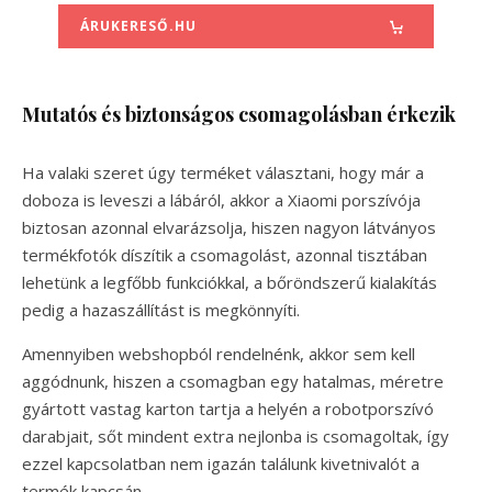
ÁRUKERESŐ.HU
Mutatós és biztonságos csomagolásban érkezik
Ha valaki szeret úgy terméket választani, hogy már a
doboza is leveszi a lábáról, akkor a Xiaomi porszívója
biztosan azonnal elvarázsolja, hiszen nagyon látványos
termékfotók díszítik a csomagolást, azonnal tisztában
lehetünk a legfőbb funkciókkal, a bőröndszerű kialakítás
pedig a hazaszállítást is megkönnyíti.
Amennyiben webshopból rendelnénk, akkor sem kell
aggódnunk, hiszen a csomagban egy hatalmas, méretre
gyártott vastag karton tartja a helyén a robotporszívó
darabjait, sőt mindent extra nejlonba is csomagoltak, így
ezzel kapcsolatban nem igazán találunk kivetnivalót a
termék kapcsán.