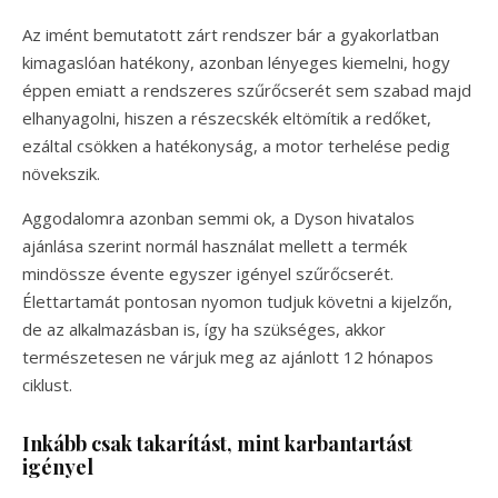
Az imént bemutatott zárt rendszer bár a gyakorlatban
kimagaslóan hatékony, azonban lényeges kiemelni, hogy
éppen emiatt a rendszeres szűrőcserét sem szabad majd
elhanyagolni, hiszen a részecskék eltömítik a redőket,
ezáltal csökken a hatékonyság, a motor terhelése pedig
növekszik.
Aggodalomra azonban semmi ok, a Dyson hivatalos
ajánlása szerint normál használat mellett a termék
mindössze évente egyszer igényel szűrőcserét.
Élettartamát pontosan nyomon tudjuk követni a kijelzőn,
de az alkalmazásban is, így ha szükséges, akkor
természetesen ne várjuk meg az ajánlott 12 hónapos
ciklust.
Inkább csak takarítást, mint karbantartást
igényel