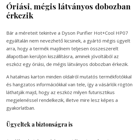
Óriási, mégis látványos dobozban
érkezik
Bár a méreteit tekintve a Dyson Purifier Hot+Cool HP07
egyáltalán nem nevezhető kicsinek, a gyártó mégis ügyelt
arra, hogy a termék majdnem teljesen összeszerelt
állapotban kerüljön kiszállításra, aminek jóvoltából az
eszköz egy óriási, de mégis látványos dobozban érkezik.
A hatalmas karton minden oldalról mutatós termékfotókkal
és hangzatos információkkal van tele, így a vásárlók rögtön
láthatják majd, hogy az eszköz milyen futurisztikus
megjelenéssel rendelkezik, illetve mire lesz képes a
gyakorlatban.
Ügyeltek a biztonságra is