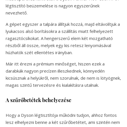
légtisztító beüzemelése is nagyon egyszerűnek
nevezhető.
A gépet egyszer a talpára állítjuk hozzá, majd eltávolítjuk a
lyukacsos alsó borításokra a szállítás miatt felhelyezett
ragasztócsíkokat. A hengerszerű elem két mozgatható
részből áll össze, melyek egy kis retesz lenyomásával
húzhatók szét ellentétes irányban.
Már itt érezni a prémium minőséget, hiszen ezek a
darabkák nagyon precízen illeszkednek, könnyedén
kicsúsznak a helyükről, nem szorulnak, de nem is lötyögnek,
magas szintű tervezésre és kialakításra utalnak.
A szűrőbetétek behelyezése
Hogy a Dyson légtisztítója működni tudjon, ahhoz fontos
lesz elhelyezni benne a két szűrőbetétet, ami szintén nem