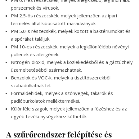
porszemek és vírusok.
PM 2.5-ös részecskék, melyek jellemzően az ipari
termelés által kibocsátott maradványok
PM 5.0-s részecskék, melyek között a baktériumokat és
a spórákat találjuk.
PM 10-es részecskék, melyek a legkülönfélébb növényi
pollenek és allergének.
Nitrogén-dioxid, melyek a közlekedésből és a gáztűzhely
üzemeltetéséből származhatnak.
Benzolok és VOC-k, melyek a tisztítószerekből
szabadulhatnak fel.
Formaldehidek, melyek a szőnyegek, takarók és
padlóburkolatok melléktermékei.
Különféle szagok, melyek jellemzően a főzéshez és az
egyéb tevékenységekhez köthetők.
A szűrőrendszer felépítése és