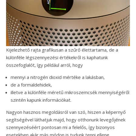
Kijelezhető rajta grafikusan a szűrő élettartama, de a
különféle légszennyezési értékekről is kaphatunk
összefoglalót, így például arról, hogy
mennyi a nitrogén dioxid mértéke a lakásban,
de a formaldehidek,
illetve a különféle méretű mikroszemcsék mennyiségéről
szintén kapunk információkat.
Nagyon hasznos megoldásról van szó, hiszen a képernyő
segítségével láthatjuk majd, hogy otthonunk levegőjének
szennyezéséért pontosan mi a felelős, így bizonyos
esetekben akár más módon is tudunk tenni ellene.