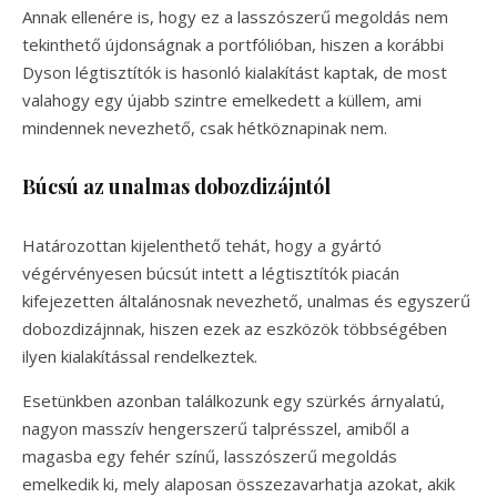
Annak ellenére is, hogy ez a lasszószerű megoldás nem
tekinthető újdonságnak a portfólióban, hiszen a korábbi
Dyson légtisztítók is hasonló kialakítást kaptak, de most
valahogy egy újabb szintre emelkedett a küllem, ami
mindennek nevezhető, csak hétköznapinak nem.
Búcsú az unalmas dobozdizájntól
Határozottan kijelenthető tehát, hogy a gyártó
végérvényesen búcsút intett a légtisztítók piacán
kifejezetten általánosnak nevezhető, unalmas és egyszerű
dobozdizájnnak, hiszen ezek az eszközök többségében
ilyen kialakítással rendelkeztek.
Esetünkben azonban találkozunk egy szürkés árnyalatú,
nagyon masszív hengerszerű talprésszel, amiből a
magasba egy fehér színű, lasszószerű megoldás
emelkedik ki, mely alaposan összezavarhatja azokat, akik