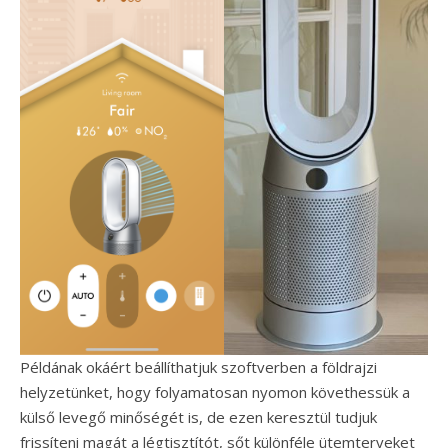
Példának okáért beállíthatjuk szoftverben a földrajzi
helyzetünket, hogy folyamatosan nyomon követhessük a
külső levegő minőségét is, de ezen keresztül tudjuk
frissíteni magát a légtisztítót, sőt különféle ütemterveket