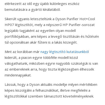
elérkezett az idő egy újabb különleges eszköz
bemutatására a gyártó kínálatából.
Sikerült ugyanis leteszteltünk a Dyson Purifier Hot+Cool
HP07 légtisztítót, mely a népszerű HP Purifier-sorozat
legújabb tagjaként az egyetlen olyan modell
portfóliójukban, ami képes a levegő tisztításán és hűtésén
túl opcionálisan akár fűteni is a lakás közegét.
Mint az korábban már
nagy légtisztító kutatásunkból
kiderült, a piacon egyre többféle modell közül
válogathatunk, miközben egyre nagyobb szükségük is van
az embereknek arra, hogy tiszta légközegben élhessék
mindennapjaikat.
Lássuk, hogy a Dyson aktuális modellje milyen mértékben
képes kiszolgálni a felhasználókat, illetve megfelelni a
légtisztítókkal szemben támasztott követelményeknek.