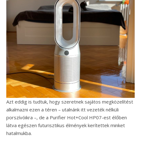
Azt eddig is tudtuk, hogy szeretnek sajátos megközelítést
alkalmazni ezen a téren – utalnánk itt vezeték nélküli
porszívóikra –, de a Purifier Hot+Cool HP07-est élőben
látva egészen futurisztikus élmények kerítettek minket
hatalmukba.