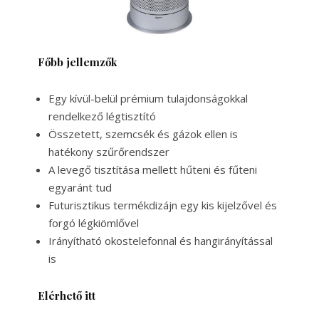
Főbb jellemzők
Egy kívül-belül prémium tulajdonságokkal
rendelkező légtisztító
Összetett, szemcsék és gázok ellen is
hatékony szűrőrendszer
A levegő tisztítása mellett hűteni és fűteni
egyaránt tud
Futurisztikus termékdizájn egy kis kijelzővel és
forgó légkiömlővel
Irányítható okostelefonnal és hangirányítással
is
Elérhető itt