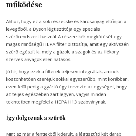
működése
Ahhoz, hogy ez a sok részecske és károsanyag eltűnjön a
levegőből, a Dyson légtisztítója egy speciális
szűrőrendszert használ. A részecskék megkötését egy
magas minőségű HEPA filter biztosítja, amit egy aktívszén
szűrő egészít ki, mely a gázok, a szagok és az illékony
szerves anyagok ellen hatásos.
Jó hír, hogy ezek a filterek teljesen integráltak, aminek
köszönhetően cseréjük sokkal egyszerűbb, mint korábban,
ezen felül pedig a gyártó úgy tervezte az egységet, hogy
az teljes egészében zárt legyen, vagyis minden
tekintetben megfelel a HEPA H13 szabványnak.
Így dolgoznak a szűrők
Mint az már a fentiekből kiderült, a légtisztító két darab