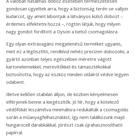
A valóban hatalmas doboz esetében természetesen
gondosan ügyeltek arra, hogy a biztonság terén se valljon
kudarcot, így amint kibontjuk a látványos külső dobozt –
érdemes elfektetni hozzá –, rögtön látjuk, hogy milyen
nagy gondot fordított a Dyson a belső csomagolásra.
Egy olyan extravagáns megjelenésű terméket ugyanis,
mint ez a légtisztító, rendkívül nehéz precízen dobozolni, a
gyártó azonban teljes egészében méretre vágott
kartonelemekkel, merevítőkkel és támasztékokkal
biztosította, hogy az eszköz minden oldalról védve legyen
odabent.
Illetve kellően stabilan álljon, de közben kényelmesen
elférjenek benne a kiegészítők. Jó hír, hogy a kötelező
védőfóliát leszámítva minimálisra redukálták a csomagolás
során a műanyagfelhasználást, így nem találkozunk majd
hungarocell darabkákkal, jórészt csak újrahasznosítható
papírral.