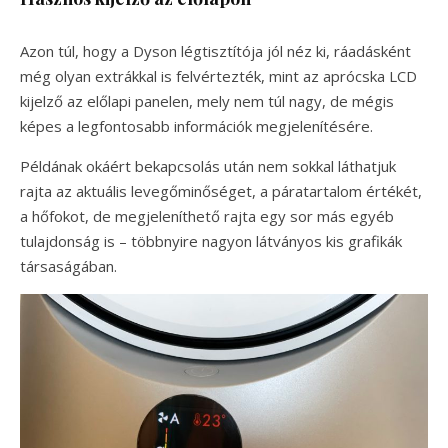
Azon túl, hogy a Dyson légtisztítója jól néz ki, ráadásként
még olyan extrákkal is felvértezték, mint az aprócska LCD
kijelző az előlapi panelen, mely nem túl nagy, de mégis
képes a legfontosabb információk megjelenítésére.
Példának okáért bekapcsolás után nem sokkal láthatjuk
rajta az aktuális levegőminőséget, a páratartalom értékét,
a hőfokot, de megjeleníthető rajta egy sor más egyéb
tulajdonság is – többnyire nagyon látványos kis grafikák
társaságában.