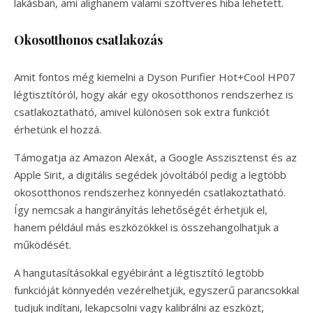
lakásban, ami alighanem valami szoftveres hiba lehetett.
Okosotthonos csatlakozás
Amit fontos még kiemelni a Dyson Purifier Hot+Cool HP07
légtisztítóról, hogy akár egy okosotthonos rendszerhez is
csatlakoztatható, amivel különösen sok extra funkciót
érhetünk el hozzá.
Támogatja az Amazon Alexát, a Google Asszisztenst és az
Apple Sirit, a digitális segédek jóvoltából pedig a legtöbb
okosotthonos rendszerhez könnyedén csatlakoztatható.
Így nemcsak a hangirányítás lehetőségét érhetjük el,
hanem például más eszközökkel is összehangolhatjuk a
működését.
A hangutasításokkal egyébiránt a légtisztító legtöbb
funkcióját könnyedén vezérelhetjük, egyszerű parancsokkal
tudjuk indítani, lekapcsolni vagy kalibrálni az eszközt,