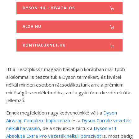
DYSON.HU – HIVATALOS
ALZA.HU
KONYHALUXNET.HU
Itt a Tesztplussz magazin hasábjain korábban már több
alkalommal is teszteltük a Dyson termékeit, és kivétel
nélkül minden esetben rácsodálkoztunk arra a prémium
minőségű szemléletmódra, ami a gyártóra a kezdetek óta
jellemző.
Ennek megfelelően nagy kedvencünkké vált a
Dyson
Airwrap Complete hajformázó
és a
Dyson Corrale vezeték
nélküli hajvasaló
, de a szívünkbe zártuk a
Dyson V11
Absolute Extra Pro vezeték nélküli porszívót
is, most pedig