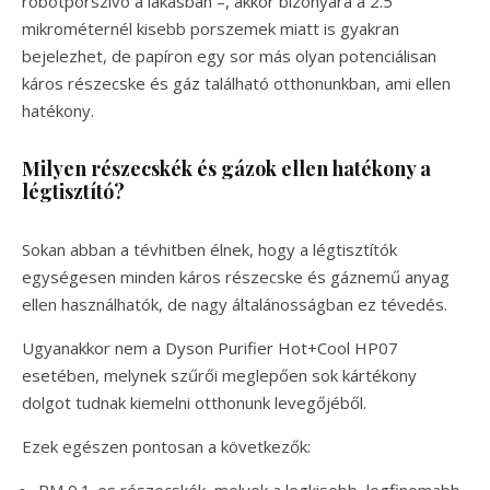
robotporszívó a lakásban –, akkor bizonyára a 2.5
mikrométernél kisebb porszemek miatt is gyakran
bejelezhet, de papíron egy sor más olyan potenciálisan
káros részecske és gáz található otthonunkban, ami ellen
hatékony.
Milyen részecskék és gázok ellen hatékony a
légtisztító?
Sokan abban a tévhitben élnek, hogy a légtisztítók
egységesen minden káros részecske és gáznemű anyag
ellen használhatók, de nagy általánosságban ez tévedés.
Ugyanakkor nem a Dyson Purifier Hot+Cool HP07
esetében, melynek szűrői meglepően sok kártékony
dolgot tudnak kiemelni otthonunk levegőjéből.
Ezek egészen pontosan a következők:
PM 0.1-es részecskék, melyek a legkisebb, legfinomabb