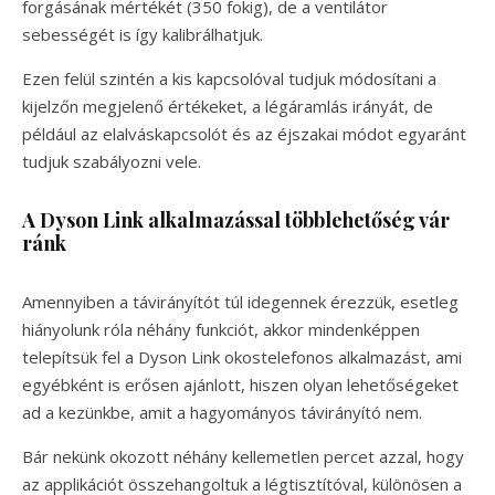
forgásának mértékét (350 fokig), de a ventilátor
sebességét is így kalibrálhatjuk.
Ezen felül szintén a kis kapcsolóval tudjuk módosítani a
kijelzőn megjelenő értékeket, a légáramlás irányát, de
például az elalváskapcsolót és az éjszakai módot egyaránt
tudjuk szabályozni vele.
A Dyson Link alkalmazással többlehetőség vár
ránk
Amennyiben a távirányítót túl idegennek érezzük, esetleg
hiányolunk róla néhány funkciót, akkor mindenképpen
telepítsük fel a Dyson Link okostelefonos alkalmazást, ami
egyébként is erősen ajánlott, hiszen olyan lehetőségeket
ad a kezünkbe, amit a hagyományos távirányító nem.
Bár nekünk okozott néhány kellemetlen percet azzal, hogy
az applikációt összehangoltuk a légtisztítóval, különösen a