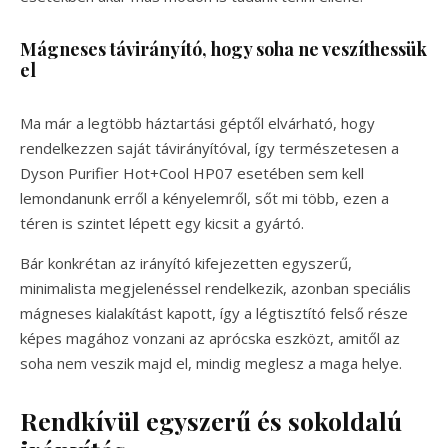
Mágneses távirányító, hogy soha ne veszíthessük
el
Ma már a legtöbb háztartási géptől elvárható, hogy
rendelkezzen saját távirányítóval, így természetesen a
Dyson Purifier Hot+Cool HP07 esetében sem kell
lemondanunk erről a kényelemről, sőt mi több, ezen a
téren is szintet lépett egy kicsit a gyártó.
Bár konkrétan az irányító kifejezetten egyszerű,
minimalista megjelenéssel rendelkezik, azonban speciális
mágneses kialakítást kapott, így a légtisztító felső része
képes magához vonzani az aprócska eszközt, amitől az
soha nem veszik majd el, mindig meglesz a maga helye.
Rendkívül egyszerű és sokoldalú