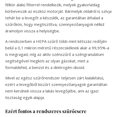
félkör alakú filterrel rendelkezik, melyek gyakorlatilag
körbeveszik az eszköz motorját. Bármelyik oldalról is szívja
tehát be a levegőt a készülék, az garantáltan áthalad a
szűrőkön, hogy megtisztítva, szennyezőanyagok nélkül
áramoljon vissza a helyiségbe.
A rendszerben a HEPA szűrő több mint kétszáz redőjén
belül a 0,1 mikron méretű részecskéknek akár a 99,95%-a
is megragad, míg az aktív szénszűrő a széngranulátum
segítségével megköti az olyan gázokat, mint a
formaldehid, a benzol és a dinitrogén-dioxid.
Mivel az egész szűrőrendszer teljesen zárt kialakítású,
ezért a levegőből kiszűrt szennyezőanyagok garantáltan
nem kerülnek vissza a lakás levegőjébe, ami az igazi
tisztaság egyik alapja.
Ezért fontos a rendszeres szűrőcsere