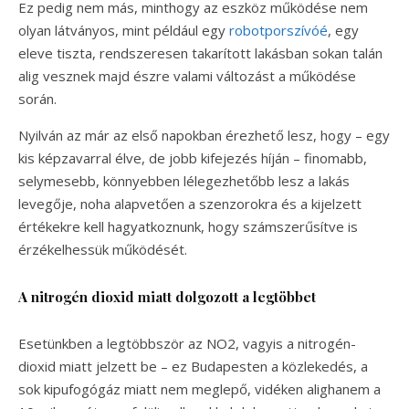
Ez pedig nem más, minthogy az eszköz működése nem
olyan látványos, mint például egy
robotporszívóé
, egy
eleve tiszta, rendszeresen takarított lakásban sokan talán
alig vesznek majd észre valami változást a működése
során.
Nyilván az már az első napokban érezhető lesz, hogy – egy
kis képzavarral élve, de jobb kifejezés híján – finomabb,
selymesebb, könnyebben lélegezhetőbb lesz a lakás
levegője, noha alapvetően a szenzorokra és a kijelzett
értékekre kell hagyatkoznunk, hogy számszerűsítve is
érzékelhessük működését.
A nitrogén dioxid miatt dolgozott a legtöbbet
Esetünkben a legtöbbször az NO2, vagyis a nitrogén-
dioxid miatt jelzett be – ez Budapesten a közlekedés, a
sok kipufogógáz miatt nem meglepő, vidéken alighanem a