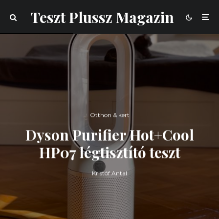
Teszt Plussz Magazin
Otthon & kert
Dyson Purifier Hot+Cool
HP07 légtisztító teszt
Kristóf Antal