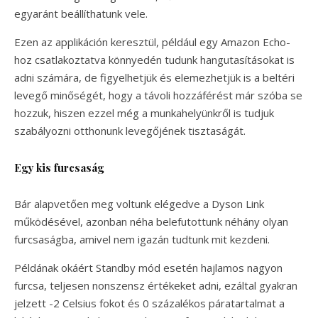
egyaránt beállíthatunk vele.
Ezen az applikáción keresztül, például egy Amazon Echo-
hoz csatlakoztatva könnyedén tudunk hangutasításokat is
adni számára, de figyelhetjük és elemezhetjük is a beltéri
levegő minőségét, hogy a távoli hozzáférést már szóba se
hozzuk, hiszen ezzel még a munkahelyünkről is tudjuk
szabályozni otthonunk levegőjének tisztaságát.
Egy kis furcsaság
Bár alapvetően meg voltunk elégedve a Dyson Link
működésével, azonban néha belefutottunk néhány olyan
furcsaságba, amivel nem igazán tudtunk mit kezdeni.
Példának okáért Standby mód esetén hajlamos nagyon
furcsa, teljesen nonszensz értékeket adni, ezáltal gyakran
jelzett -2 Celsius fokot és 0 százalékos páratartalmat a