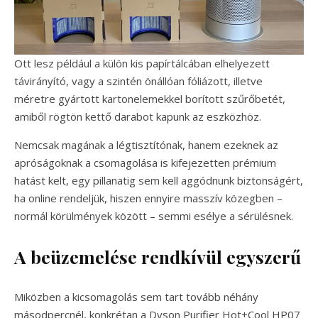
Ott lesz például a külön kis papírtálcában elhelyezett
távirányító, vagy a szintén önállóan fóliázott, illetve
méretre gyártott kartonelemekkel borított szűrőbetét,
amiből rögtön kettő darabot kapunk az eszközhöz.
Nemcsak magának a légtisztítónak, hanem ezeknek az
apróságoknak a csomagolása is kifejezetten prémium
hatást kelt, egy pillanatig sem kell aggódnunk biztonságért,
ha online rendeljük, hiszen ennyire masszív közegben –
normál körülmények között – semmi esélye a sérülésnek.
A beüzemelése rendkívül egyszerű
Miközben a kicsomagolás sem tart tovább néhány
másodpercnél, konkrétan a Dyson Purifier Hot+Cool HP07