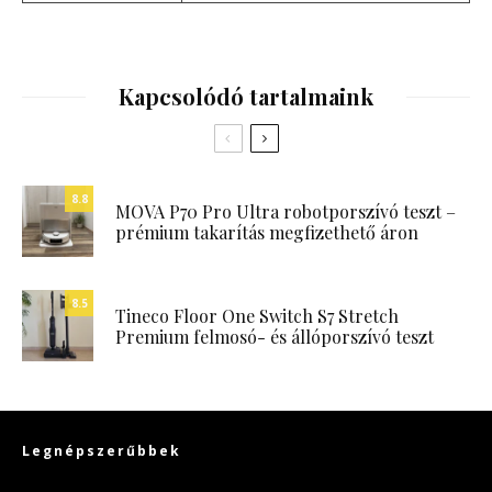
Kapcsolódó tartalmaink
8.8
MOVA P70 Pro Ultra robotporszívó teszt –
prémium takarítás megfizethető áron
8.5
Tineco Floor One Switch S7 Stretch
Premium felmosó- és állóporszívó teszt
Legnépszerűbbek