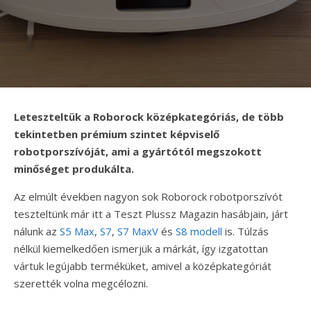
Leteszteltük a Roborock középkategóriás, de több
tekintetben prémium szintet képviselő
robotporszívóját, ami a gyártótól megszokott
minőséget produkálta.
Az elmúlt években nagyon sok Roborock robotporszívót
teszteltünk már itt a Teszt Plussz Magazin hasábjain, járt
nálunk az
S5 Max
,
S7
,
S7 MaxV
és
S8 modell
is. Túlzás
nélkül kiemelkedően ismerjük a márkát, így izgatottan
vártuk legújabb terméküket, amivel a középkategóriát
szerették volna megcélozni.