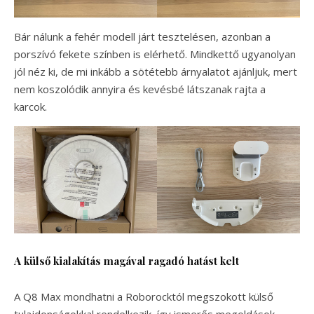
Bár nálunk a fehér modell járt tesztelésen, azonban a
porszívó fekete színben is elérhető. Mindkettő ugyanolyan
jól néz ki, de mi inkább a sötétebb árnyalatot ajánljuk, mert
nem koszolódik annyira és kevésbé látszanak rajta a
karcok.
A külső kialakítás magával ragadó hatást kelt
A Q8 Max mondhatni a Roborocktól megszokott külső
tulajdonságokkal rendelkezik, így ismerős megoldások