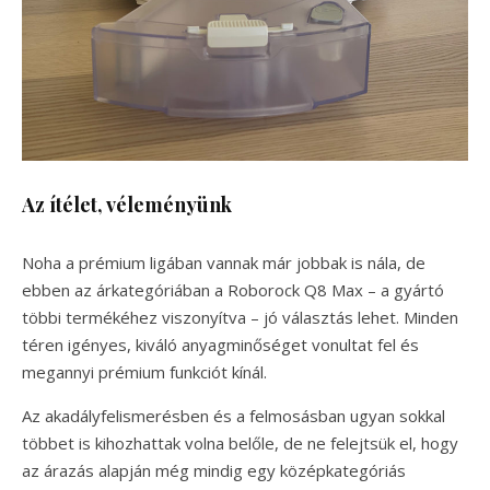
Az ítélet, véleményünk
Noha a prémium ligában vannak már jobbak is nála, de
ebben az árkategóriában a Roborock Q8 Max – a gyártó
többi termékéhez viszonyítva – jó választás lehet. Minden
téren igényes, kiváló anyagminőséget vonultat fel és
megannyi prémium funkciót kínál.
Az akadályfelismerésben és a felmosásban ugyan sokkal
többet is kihozhattak volna belőle, de ne felejtsük el, hogy
az árazás alapján még mindig egy középkategóriás