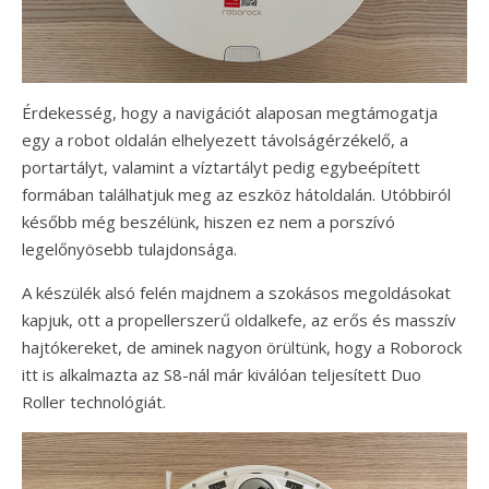
Érdekesség, hogy a navigációt alaposan megtámogatja
egy a robot oldalán elhelyezett távolságérzékelő, a
portartályt, valamint a víztartályt pedig egybeépített
formában találhatjuk meg az eszköz hátoldalán. Utóbbiról
később még beszélünk, hiszen ez nem a porszívó
legelőnyösebb tulajdonsága.
A készülék alsó felén majdnem a szokásos megoldásokat
kapjuk, ott a propellerszerű oldalkefe, az erős és masszív
hajtókereket, de aminek nagyon örültünk, hogy a Roborock
itt is alkalmazta az S8-nál már kiválóan teljesített Duo
Roller technológiát.