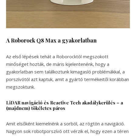
A Roborock Q8 Max a gyakorlatban
Az első lépések tehát a Roborocktól megszokott
minőséget hozták, de máris kijelentenénk, hogy a
gyakorlatban sem találkoztunk kimagasló problémákkal, a
porszívótól azt kaptuk, amit a gyártó termékeitől korábban
megszoktunk.
LiDAR navigáció és Reactive Tech akadálykerülés – a
(majdnem) tökéletes páros
Amit elsőként kiemelnénk a sorból, az rögtön a navigáció.
Nagyon sok robotporszívó ott vérzik el, hogy ezen a téren