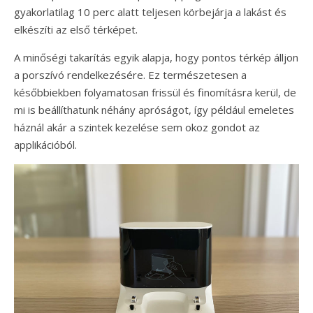
gyakorlatilag 10 perc alatt teljesen körbejárja a lakást és
elkészíti az első térképet.
A minőségi takarítás egyik alapja, hogy pontos térkép álljon
a porszívó rendelkezésére. Ez természetesen a
későbbiekben folyamatosan frissül és finomításra kerül, de
mi is beállíthatunk néhány apróságot, így például emeletes
háznál akár a szintek kezelése sem okoz gondot az
applikációból.