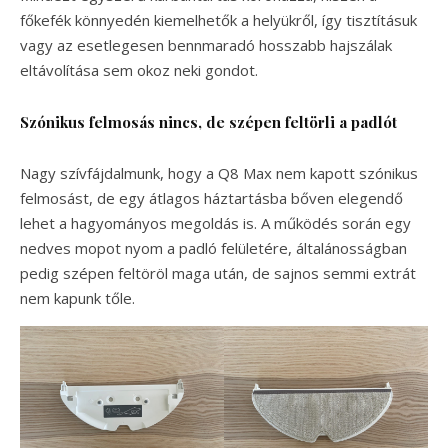
főkefék könnyedén kiemelhetők a helyükről, így tisztításuk
vagy az esetlegesen bennmaradó hosszabb hajszálak
eltávolítása sem okoz neki gondot.
Szónikus felmosás nincs, de szépen feltörli a padlót
Nagy szívfájdalmunk, hogy a Q8 Max nem kapott szónikus
felmosást, de egy átlagos háztartásba bőven elegendő
lehet a hagyományos megoldás is. A működés során egy
nedves mopot nyom a padló felületére, általánosságban
pedig szépen feltöröl maga után, de sajnos semmi extrát
nem kapunk tőle.