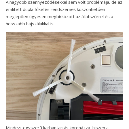
A nagyobb szennyeződésekkel sem volt problémája, de az
említett dupla főkefés rendszernek köszönhetően
meglepően ügyesen megbirkózott az állatszőrrel és a
hosszabb hajszálakkal is.
Mindezt egyszerű karbantartás koronázza, hiszen a