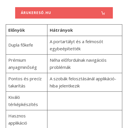
ÁRUKERESŐ.HU
Előnyök
Hátrányok
A portartályt és a felmosót
Dupla főkefe
egybeépítették
Prémium
Néha előfordulnak navigációs
anyagminőség
problémák
Pontos és precíz
A szobák felosztásánál applikáció-
takarítás
hiba jelentkezik
Kiváló
térképkészítés
Hasznos
applikáció