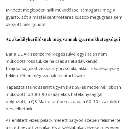
Mindezt meglepően halk működéssel támogatta meg a
gyártó, sőt a másfél centiméteres küszöb megugrása sem
okozott neki gondot.
Az akadálykerülésnek még vannak gyermekbetegségei
Bár a LiDAR szenzorral kiegészülve egyáltalán nem
működött rosszul, de ha csak az akadálykerülő
tulajdonságokat vesszük górcső alá, akkor a hatékonyság
tekintetében még vannak fenntartásaink.
Tapasztalataink szerint ugyanis az S8-as modellnél jobban
működött, ott 80-90 százalékos hatékonysággal
dolgozott, a Q8 Max esetében azonban 60-70 százalékról
beszélhetünk.
Az említett vizes palack mellett nagyon szépen felismerte
a széthagyott zoknikat és a széklábakat, ezeket ügyesen