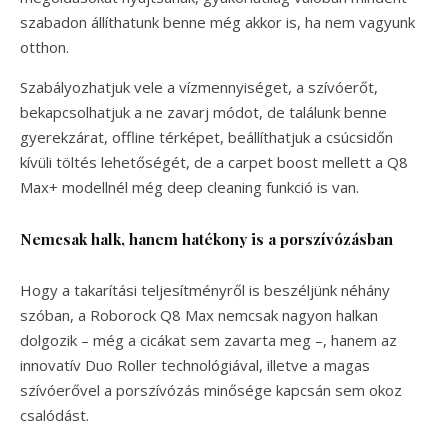
szabadon állíthatunk benne még akkor is, ha nem vagyunk
otthon.
Szabályozhatjuk vele a vízmennyiséget, a szívóerőt,
bekapcsolhatjuk a ne zavarj módot, de találunk benne
gyerekzárat, offline térképet, beállíthatjuk a csúcsidőn
kívüli töltés lehetőségét, de a carpet boost mellett a Q8
Max+ modellnél még deep cleaning funkció is van.
Nemcsak halk, hanem hatékony is a porszívózásban
Hogy a takarítási teljesítményről is beszéljünk néhány
szóban, a Roborock Q8 Max nemcsak nagyon halkan
dolgozik – még a cicákat sem zavarta meg –, hanem az
innovatív Duo Roller technológiával, illetve a magas
szívóerővel a porszívózás minősége kapcsán sem okoz
csalódást.