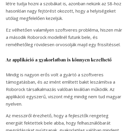
létre tudja hozni a szobákat is, azonban nekünk az S8-hoz
hasonlóan nagy fejtörést okozott, hogy a helyiségeket
utólag megfelelően kezeljük.
Ez vélhetően valamilyen szoftveres probléma, hiszen már
a második Roborock modellnél futunk bele, és
remélhetőleg rövidesen orvosolják majd egy frissítéssel.
Az applikáció a gyakorlatban is könnyen kezelhető
Mindig is nagyon erős volt a gyártó a szoftveres
támogatásban, és az imént említett bakit leszámítva a
Roborock társalkalmazás valóban kiválóan működik. Az
applikáció egyszerű, viszont még mindig nem tud magyar
nyelven.
Az messziről érezhető, hogy a fejlesztők rengeteg
energiát fektettek bele abba, hogy felhasználóbarát
megoldásokat nyújtsanak, gyakorlatilag valóban mindent