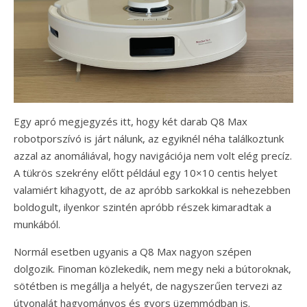
Egy apró megjegyzés itt, hogy két darab Q8 Max
robotporszívó is járt nálunk, az egyiknél néha találkoztunk
azzal az anomáliával, hogy navigációja nem volt elég precíz.
A tükrös szekrény előtt például egy 10×10 centis helyet
valamiért kihagyott, de az apróbb sarkokkal is nehezebben
boldogult, ilyenkor szintén apróbb részek kimaradtak a
munkából.
Normál esetben ugyanis a Q8 Max nagyon szépen
dolgozik. Finoman közlekedik, nem megy neki a bútoroknak,
sötétben is megállja a helyét, de nagyszerűen tervezi az
útvonalát hagyományos és gyors üzemmódban is.