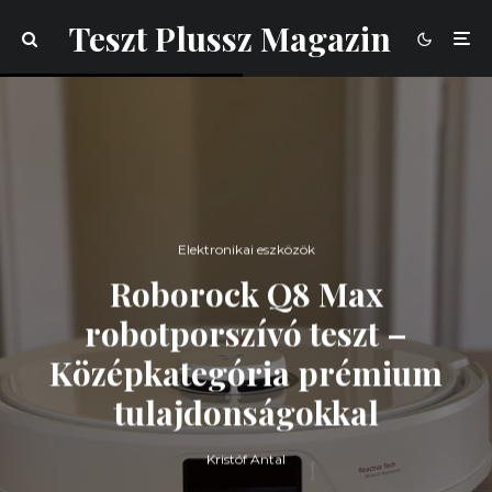
Teszt Plussz Magazin
Elektronikai eszközök
Roborock Q8 Max
robotporszívó teszt –
Középkategória prémium
tulajdonságokkal
Kristóf Antal