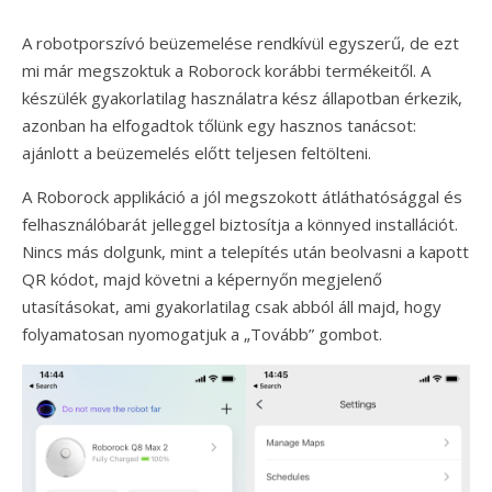
A robotporszívó beüzemelése rendkívül egyszerű, de ezt
mi már megszoktuk a Roborock korábbi termékeitől. A
készülék gyakorlatilag használatra kész állapotban érkezik,
azonban ha elfogadtok tőlünk egy hasznos tanácsot:
ajánlott a beüzemelés előtt teljesen feltölteni.
A Roborock applikáció a jól megszokott átláthatósággal és
felhasználóbarát jelleggel biztosítja a könnyed installációt.
Nincs más dolgunk, mint a telepítés után beolvasni a kapott
QR kódot, majd követni a képernyőn megjelenő
utasításokat, ami gyakorlatilag csak abból áll majd, hogy
folyamatosan nyomogatjuk a „Tovább” gombot.