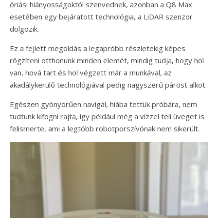
óriási hiányosságoktól szenvednek, azonban a Q8 Max
esetében egy bejáratott technológia, a LiDAR szenzor
dolgozik.
Ez a fejlett megoldás a legapróbb részletekig képes
rögzíteni otthonunk minden elemét, mindig tudja, hogy hol
van, hová tart és hol végzett már a munkával, az
akadálykerülő technológiával pedig nagyszerű párost alkot.
Egészen gyönyörűen navigál, hiába tettük próbára, nem
tudtunk kifogni rajta, így például még a vízzel teli üveget is
felismerte, ami a legtöbb robotporszívónak nem sikerült.