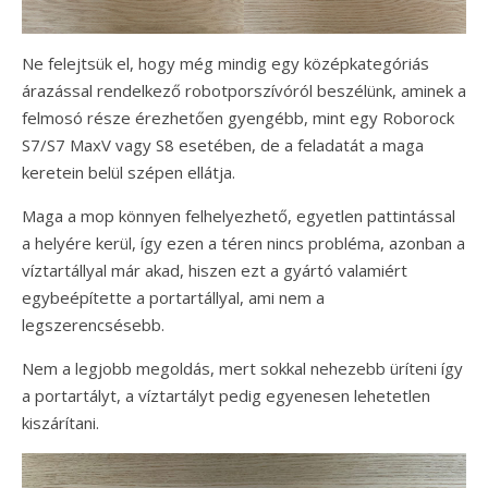
Ne felejtsük el, hogy még mindig egy középkategóriás
árazással rendelkező robotporszívóról beszélünk, aminek a
felmosó része érezhetően gyengébb, mint egy Roborock
S7/S7 MaxV vagy S8 esetében, de a feladatát a maga
keretein belül szépen ellátja.
Maga a mop könnyen felhelyezhető, egyetlen pattintással
a helyére kerül, így ezen a téren nincs probléma, azonban a
víztartállyal már akad, hiszen ezt a gyártó valamiért
egybeépítette a portartállyal, ami nem a
legszerencsésebb.
Nem a legjobb megoldás, mert sokkal nehezebb üríteni így
a portartályt, a víztartályt pedig egyenesen lehetetlen
kiszárítani.