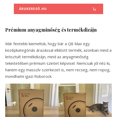
ÁRUKERESŐ.HU
Prémium anyagminőség és termékdizájn
Már fentebb kiemeltük, hogy bár a Q8 Max egy
középkategóriás árazással ellátott termék, azonban mind a
letisztult termékdizájn, mind az anyagminőség
tekintetében prémium szintet képvisel. Nemcsak jól néz ki,
hanem egy masszív szerkezet is, nem recseg, nem ropog,
mondhatni igazi Roborock.