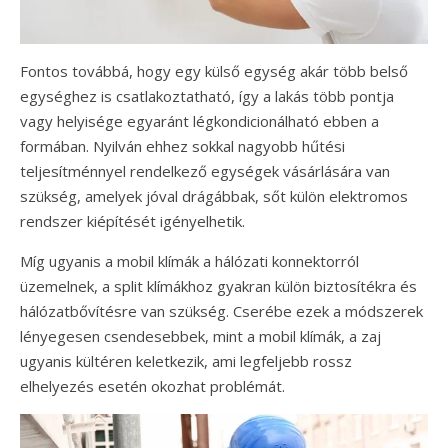
Fontos továbbá, hogy egy külső egység akár több belső
egységhez is csatlakoztatható, így a lakás több pontja
vagy helyisége egyaránt légkondicionálható ebben a
formában. Nyilván ehhez sokkal nagyobb hűtési
teljesítménnyel rendelkező egységek vásárlására van
szükség, amelyek jóval drágábbak, sőt külön elektromos
rendszer kiépítését igényelhetik.
Míg ugyanis a mobil klímák a hálózati konnektorról
üzemelnek, a split klímákhoz gyakran külön biztosítékra és
hálózatbővítésre van szükség. Cserébe ezek a módszerek
lényegesen csendesebbek, mint a mobil klímák, a zaj
ugyanis kültéren keletkezik, ami legfeljebb rossz
elhelyezés esetén okozhat problémát.