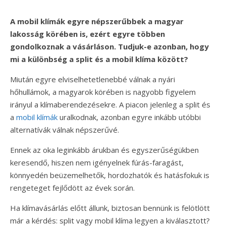
A mobil klímák egyre népszerűbbek a magyar
lakosság körében is, ezért egyre többen
gondolkoznak a vásárláson. Tudjuk-e azonban, hogy
mi a különbség a split és a mobil klíma között?
Miután egyre elviselhetetlenebbé válnak a nyári
hőhullámok, a magyarok körében is nagyobb figyelem
irányul a klímaberendezésekre. A piacon jelenleg a split és
a
mobil klímák
uralkodnak, azonban egyre inkább utóbbi
alternatívák válnak népszerűvé.
Ennek az oka leginkább árukban és egyszerűségükben
keresendő, hiszen nem igényelnek fúrás-faragást,
könnyedén beüzemelhetők, hordozhatók és hatásfokuk is
rengeteget fejlődött az évek során.
Ha klímavásárlás előtt állunk, biztosan bennünk is felötlött
már a kérdés: split vagy mobil klíma legyen a kiválasztott?