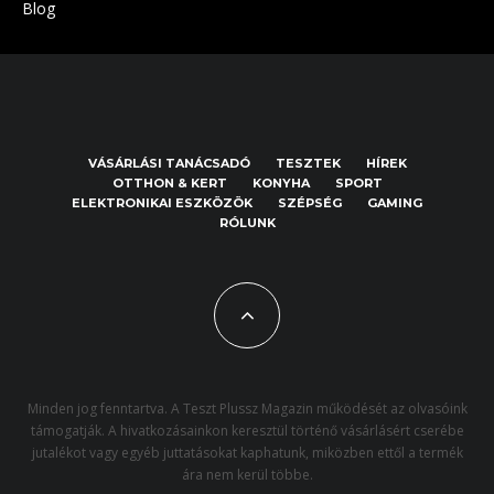
Blog
VÁSÁRLÁSI TANÁCSADÓ
TESZTEK
HÍREK
OTTHON & KERT
KONYHA
SPORT
ELEKTRONIKAI ESZKÖZÖK
SZÉPSÉG
GAMING
RÓLUNK
Minden jog fenntartva. A Teszt Plussz Magazin működését az olvasóink
támogatják. A hivatkozásainkon keresztül történő vásárlásért cserébe
jutalékot vagy egyéb juttatásokat kaphatunk, miközben ettől a termék
ára nem kerül többe.