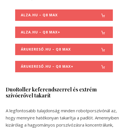
ALZA.HU – Q8 MAX
ALZA.HU – Q8 MAX+
ÁRUKERESŐ.HU – Q8 MAX
ÁRUKERESŐ.HU – Q8 MAX+
DuoRoller keferendszerrel és extrém
szívóerővel takarít
A legfontosabb tulajdonság minden robotporszívónál az,
hogy mennyire hatékonyan takarítja a padlót. Amennyiben
kizárólag a hagyományos porszívózásra koncentrálunk,