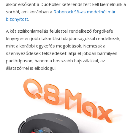
akkor elsőként a DuoRoller keferendszert kell kiemelnünk a
sorból, ami korábban a
Roborock S8-as modellnél már
bizonyított
.
A két szilikonlamellás felülettel rendelkező forgókefe
lényegesen jobb takarítási tulajdonságokkal rendelkezik,
mint a korábbi egykefés megoldások. Nemcsak a
szennyeződések felszedését látja el jobban bármilyen
padlótípuson, hanem a hosszabb hajszálakkal, az
állatszőrrel is elboldogul.