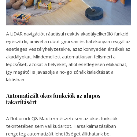
A LiDAR navigációt ráadásul reaktív akadályelkerülő funkció
egészíti ki, amivel a robot gyorsan és hatékonyan reagál az
esetleges veszélyhelyzetekre, azaz könnyedén érzékeli az
akadályokat. Mindemellett automatikusan felismeri a
lépcsőket, azokat a helyeket, ahol esetlegesen elakadhat,
így magától is javasolja a no-go zónák kialakítását a
lakásban.
Automatizált okos funkciók az alapos
takarításért
A Roborock Q8 Max természetesen az okos funkciók
tekintetében sem vall kudarcot. Társalkalmazásában
rengeteg automatizált lehetőséget állíthatunk be,