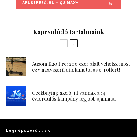
ÁRUKERESŐ.HU – Q8 MAX+
Kapcsolódó tartalmaink
Ausom K20 Pro: 200 ezer alatt vehetsz most
egy nagyszerű duplamotoros e-rollert!
Geekbuying akció: itt vannak a 14.
évfordulós kampány legjobb ajánlatai
Legnépszerűbbek