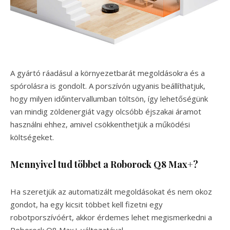
A gyártó ráadásul a környezetbarát megoldásokra és a
spórolásra is gondolt. A porszívón ugyanis beállíthatjuk,
hogy milyen időintervallumban töltsön, így lehetőségünk
van mindig zöldenergiát vagy olcsóbb éjszakai áramot
használni ehhez, amivel csökkenthetjük a működési
költségeket.
Mennyivel tud többet a Roborock Q8 Max+?
Ha szeretjük az automatizált megoldásokat és nem okoz
gondot, ha egy kicsit többet kell fizetni egy
robotporszívóért, akkor érdemes lehet megismerkedni a