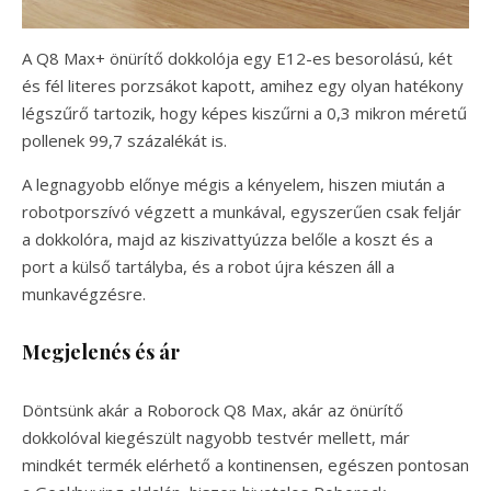
A Q8 Max+ önürítő dokkolója egy E12-es besorolású, két
és fél literes porzsákot kapott, amihez egy olyan hatékony
légszűrő tartozik, hogy képes kiszűrni a 0,3 mikron méretű
pollenek 99,7 százalékát is.
A legnagyobb előnye mégis a kényelem, hiszen miután a
robotporszívó végzett a munkával, egyszerűen csak feljár
a dokkolóra, majd az kiszivattyúzza belőle a koszt és a
port a külső tartályba, és a robot újra készen áll a
munkavégzésre.
Megjelenés és ár
Döntsünk akár a Roborock Q8 Max, akár az önürítő
dokkolóval kiegészült nagyobb testvér mellett, már
mindkét termék elérhető a kontinensen, egészen pontosan