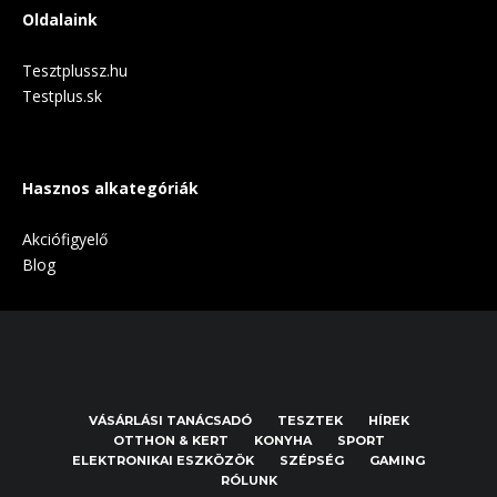
Oldalaink
Tesztplussz.hu
Testplus.sk
Hasznos alkategóriák
Akciófigyelő
Blog
VÁSÁRLÁSI TANÁCSADÓ
TESZTEK
HÍREK
OTTHON & KERT
KONYHA
SPORT
ELEKTRONIKAI ESZKÖZÖK
SZÉPSÉG
GAMING
RÓLUNK