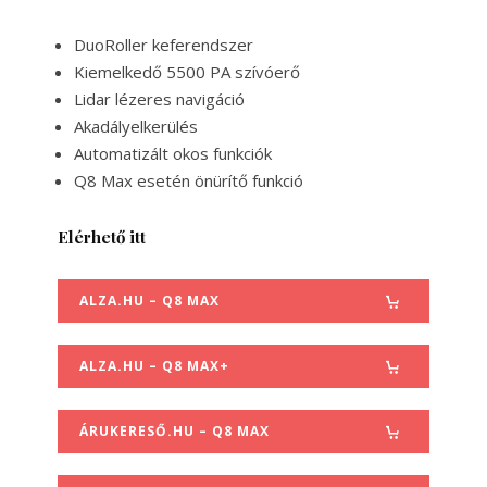
DuoRoller keferendszer
Kiemelkedő 5500 PA szívóerő
Lidar lézeres navigáció
Akadályelkerülés
Automatizált okos funkciók
Q8 Max esetén önürítő funkció
Elérhető itt
ALZA.HU – Q8 MAX
ALZA.HU – Q8 MAX+
ÁRUKERESŐ.HU – Q8 MAX