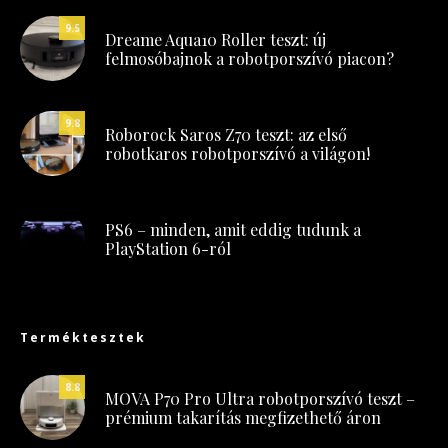
9.5
Dreame Aqua10 Roller teszt: új
felmosóbajnok a robotporszívó piacon?
9.8
Roborock Saros Z70 teszt: az első
robotkaros robotporszívó a világon!
PS6 – minden, amit eddig tudunk a
PlayStation 6-ról
Terméktesztek
8.8
MOVA P70 Pro Ultra robotporszívó teszt –
prémium takarítás megfizethető áron