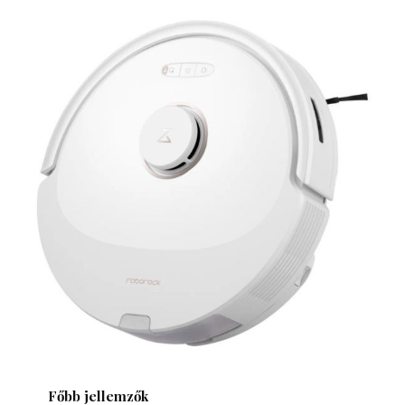
Főbb jellemzők