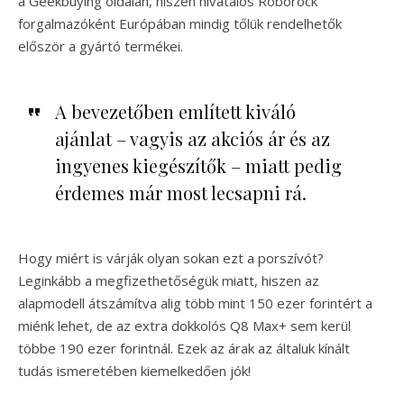
a Geekbuying oldalán, hiszen hivatalos Roborock
forgalmazóként Európában mindig tőlük rendelhetők
először a gyártó termékei.
A bevezetőben említett kiváló
ajánlat – vagyis az akciós ár és az
ingyenes kiegészítők – miatt pedig
érdemes már most lecsapni rá.
Hogy miért is várják olyan sokan ezt a porszívót?
Leginkább a megfizethetőségük miatt, hiszen az
alapmodell átszámítva alig több mint 150 ezer forintért a
miénk lehet, de az extra dokkolós Q8 Max+ sem kerül
többe 190 ezer forintnál. Ezek az árak az általuk kínált
tudás ismeretében kiemelkedően jók!