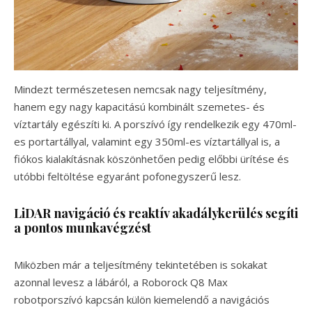
Mindezt természetesen nemcsak nagy teljesítmény,
hanem egy nagy kapacitású kombinált szemetes- és
víztartály egészíti ki. A porszívó így rendelkezik egy 470ml-
es portartállyal, valamint egy 350ml-es víztartállyal is, a
fiókos kialakításnak köszönhetően pedig előbbi ürítése és
utóbbi feltöltése egyaránt pofonegyszerű lesz.
LiDAR navigáció és reaktív akadálykerülés segíti
a pontos munkavégzést
Miközben már a teljesítmény tekintetében is sokakat
azonnal levesz a lábáról, a Roborock Q8 Max
robotporszívó kapcsán külön kiemelendő a navigációs