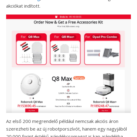
akciókat indított.
Az első 200 megrendelő például nemcsak akciós áron
szerezheti be az új robotporszívót, hanem egy nagyjából
20.000 forint értékű ajándékcsomagot is kap ajándékba