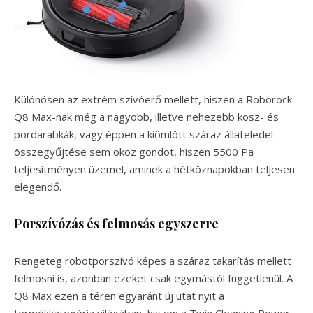
Különösen az extrém szívóerő mellett, hiszen a Roborock
Q8 Max-nak még a nagyobb, illetve nehezebb kosz- és
pordarabkák, vagy éppen a kiömlött száraz állateledel
összegyűjtése sem okoz gondot, hiszen 5500 Pa
teljesítményen üzemel, aminek a hétköznapokban teljesen
elegendő.
Porszívózás és felmosás egyszerre
Rengeteg robotporszívó képes a száraz takarítás mellett
felmosni is, azonban ezeket csak egymástól függetlenül. A
Q8 Max ezen a téren egyaránt új utat nyit a