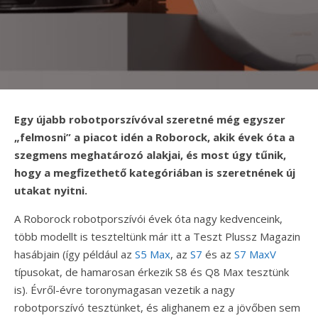
Egy újabb robotporszívóval szeretné még egyszer
„felmosni” a piacot idén a Roborock, akik évek óta a
szegmens meghatározó alakjai, és most úgy tűnik,
hogy a megfizethető kategóriában is szeretnének új
utakat nyitni.
A Roborock robotporszívói évek óta nagy kedvenceink,
több modellt is teszteltünk már itt a Teszt Plussz Magazin
hasábjain (így például az
S5 Max
, az
S7
és az
S7 MaxV
típusokat, de hamarosan érkezik S8 és Q8 Max tesztünk
is). Évről-évre toronymagasan vezetik a nagy
robotporszívó tesztünket, és alighanem ez a jövőben sem