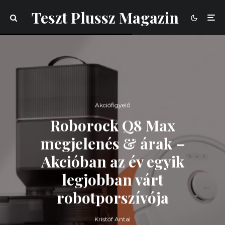
Teszt Plussz Magazin
Akciófigyelő
Roborock Q8 Max
megjelenés & árak –
Akcióban az év egyik
legjobban várt
robotporszívója
Kristóf Antal