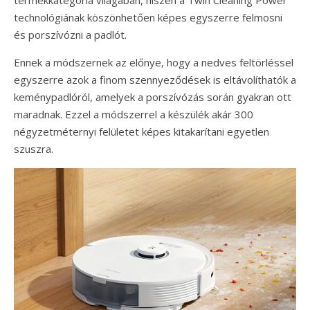
termékkategória világában, hiszen a Twin Cleaning Power
technológiának köszönhetően képes egyszerre felmosni
és porszívózni a padlót.
Ennek a módszernek az előnye, hogy a nedves feltörléssel
egyszerre azok a finom szennyeződések is eltávolíthatók a
keménypadlóról, amelyek a porszívózás során gyakran ott
maradnak. Ezzel a módszerrel a készülék akár 300
négyzetméternyi felületet képes kitakarítani egyetlen
szuszra.