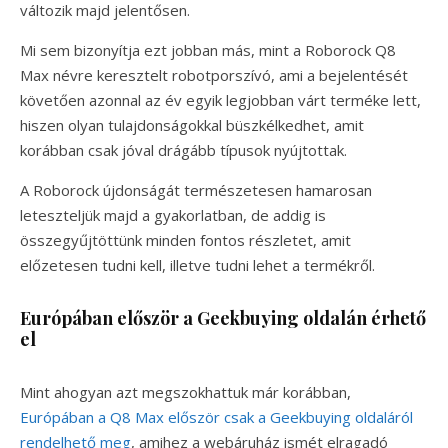
változik majd jelentősen.
Mi sem bizonyítja ezt jobban más, mint a Roborock Q8
Max névre keresztelt robotporszívó, ami a bejelentését
követően azonnal az év egyik legjobban várt terméke lett,
hiszen olyan tulajdonságokkal büszkélkedhet, amit
korábban csak jóval drágább típusok nyújtottak.
A Roborock újdonságát természetesen hamarosan
leteszteljük majd a gyakorlatban, de addig is
összegyűjtöttünk minden fontos részletet, amit
előzetesen tudni kell, illetve tudni lehet a termékről.
Európában először a Geekbuying oldalán érhető
el
Mint ahogyan azt megszokhattuk már korábban,
Európában a Q8 Max először csak a Geekbuying oldaláról
rendelhető meg
, amihez a webáruház ismét elragadó