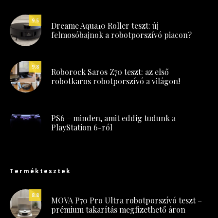
9.5
Dreame Aqua10 Roller teszt: új
felmosóbajnok a robotporszívó piacon?
9.8
Roborock Saros Z70 teszt: az első
robotkaros robotporszívó a világon!
PS6 – minden, amit eddig tudunk a
PlayStation 6-ról
Terméktesztek
8.8
MOVA P70 Pro Ultra robotporszívó teszt –
prémium takarítás megfizethető áron