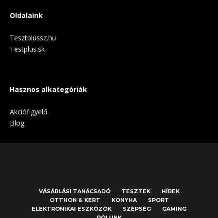
Oldalaink
Tesztplussz.hu
Testplus.sk
Hasznos alkategóriák
Akciófigyelő
Blog
VÁSÁRLÁSI TANÁCSADÓ
TESZTEK
HÍREK
OTTHON & KERT
KONYHA
SPORT
ELEKTRONIKAI ESZKÖZÖK
SZÉPSÉG
GAMING
RÓLUNK