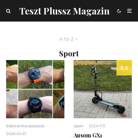
Teszt Plussz Magazin
A to Z
Sport
8.5
Elektronikai eszközök
·
Sport
·
2024.11.11.
2026.04.21.
Ausom GX1