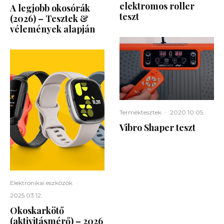
elektromos roller
A legjobb okosórák
teszt
(2026) – Tesztek &
vélemények alapján
Terméktesztek
·
2020.10.05.
Vibro Shaper teszt
Elektronikai eszközök
·
2025.03.12.
Okoskarkötő
(aktivitásmérő) – 2026