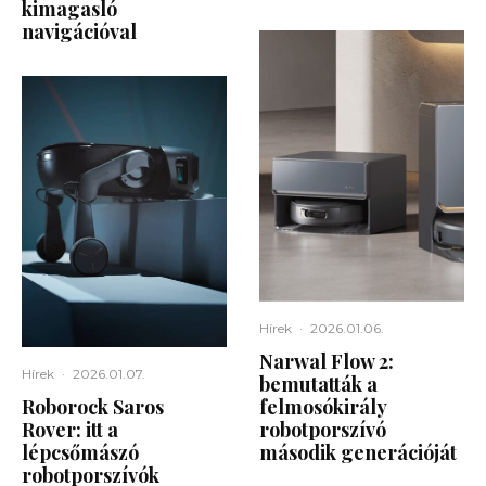
kimagasló
navigációval
Hírek
·
2026.01.06.
Narwal Flow 2:
Hírek
·
2026.01.07.
bemutatták a
Roborock Saros
felmosókirály
Rover: itt a
robotporszívó
lépcsőmászó
második generációját
robotporszívók