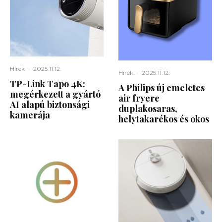
Hírek
·
2025.11.12.
Hírek
·
2025.11.12.
TP-Link Tapo 4K:
A Philips új emeletes
megérkezett a gyártó
air fryere
AI alapú biztonsági
duplakosaras,
kamerája
helytakarékos és okos