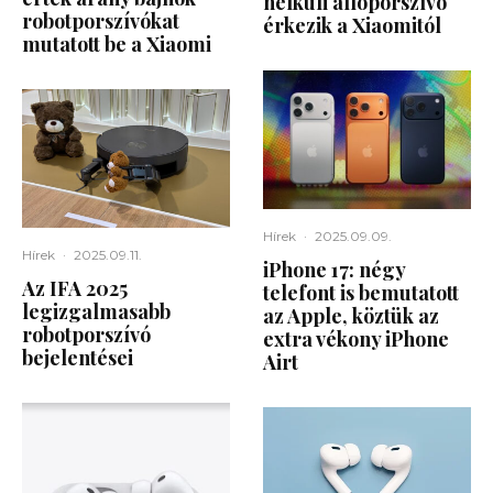
nélküli állóporszívó
robotporszívókat
érkezik a Xiaomitól
mutatott be a Xiaomi
Hírek
·
2025.09.09.
Hírek
·
2025.09.11.
iPhone 17: négy
Az IFA 2025
telefont is bemutatott
legizgalmasabb
az Apple, köztük az
robotporszívó
extra vékony iPhone
bejelentései
Airt