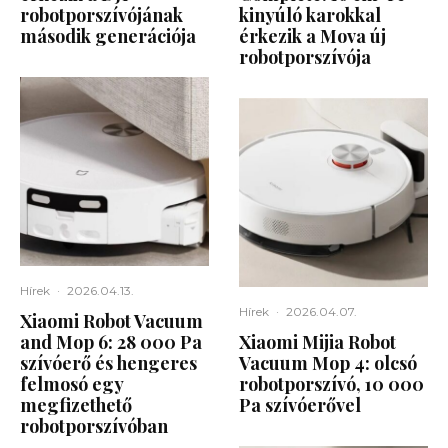
robotporszívójának
kinyúló karokkal
második generációja
érkezik a Mova új
robotporszívója
Hírek
·
2026.04.13.
Hírek
·
2026.04.07.
Xiaomi Robot Vacuum
and Mop 6: 28 000 Pa
Xiaomi Mijia Robot
szívóerő és hengeres
Vacuum Mop 4: olcsó
felmosó egy
robotporszívó, 10 000
megfizethető
Pa szívóerővel
robotporszívóban