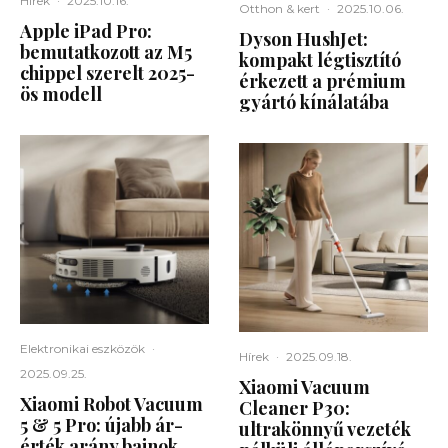
Hírek
·
2025.10.16.
Otthon & kert
·
2025.10.06.
Apple iPad Pro:
Dyson HushJet:
bemutatkozott az M5
kompakt légtisztító
chippel szerelt 2025-
érkezett a prémium
ös modell
gyártó kínálatába
Elektronikai eszközök
·
Hírek
·
2025.09.18.
2025.09.25.
Xiaomi Vacuum
Xiaomi Robot Vacuum
Cleaner P30:
5 & 5 Pro: újabb ár-
ultrakönnyű vezeték
érték arány bajnok