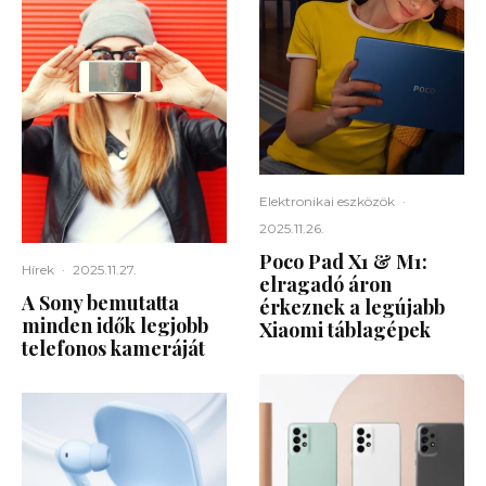
Elektronikai eszközök
·
2025.11.26.
Poco Pad X1 & M1:
Hírek
·
2025.11.27.
elragadó áron
A Sony bemutatta
érkeznek a legújabb
minden idők legjobb
Xiaomi táblagépek
telefonos kameráját