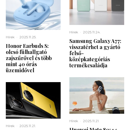
Hírek
·
2025.11.24.
Hírek
·
2025.11.25.
Samsung Galaxy A77:
Honor Earbuds S:
visszatérhet a gyártó
olcsó fülhallgató
felső-
zajszűrővel és több
középkategóriás
mint 40 órás
termékcsaládja
üzemidővel
Hírek
·
2025.11.21.
Hírek
·
2025.11.21.
Huawei Mate 80: 14