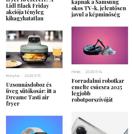
kapnak a Samsung
Lidl Black Friday
okos TV-k, jelentősen
akciója tényleg
javul a képminőség
kihagyhatatlan
Hírek
·
2025.11.14.
Konyha
·
2025.11.17.
Forradalmi robotkar
Uzsonnásdoboz és
emelte csúcsra 2025
üveg sütőkosár: itt a
legjobb
Dreame Tasti air
robotporszívóját
fryer