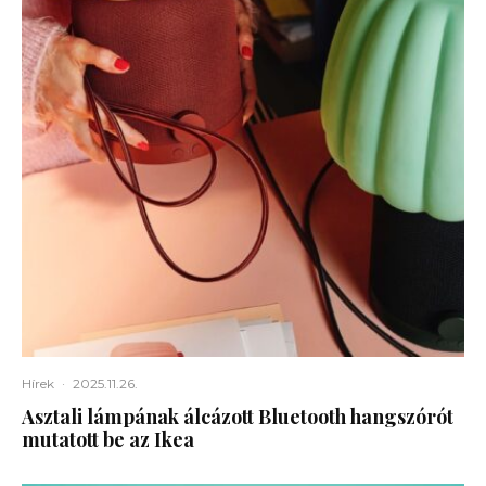
Hírek
·
2025.11.26.
Asztali lámpának álcázott Bluetooth hangszórót
mutatott be az Ikea