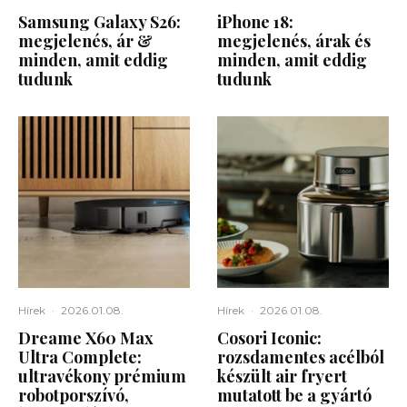
Samsung Galaxy S26:
iPhone 18:
megjelenés, ár &
megjelenés, árak és
minden, amit eddig
minden, amit eddig
tudunk
tudunk
Hírek
·
2026.01.08.
Hírek
·
2026.01.08.
Dreame X60 Max
Cosori Iconic:
Ultra Complete:
rozsdamentes acélból
ultravékony prémium
készült air fryert
robotporszívó,
mutatott be a gyártó