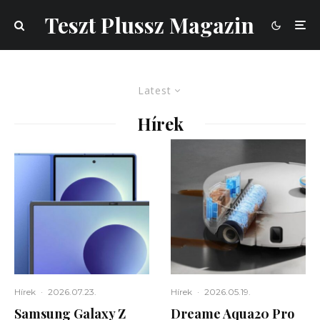
Teszt Plussz Magazin
Latest
Hírek
Hírek
·
2026.07.23.
Hírek
·
2026.05.19.
Samsung Galaxy Z
Dreame Aqua20 Pro