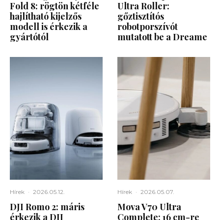
Fold 8: rögtön kétféle
Ultra Roller:
hajlítható kijelzős
gőztisztítós
modell is érkezik a
robotporszívót
gyártótól
mutatott be a Dreame
Hírek
·
2026.05.12.
Hírek
·
2026.05.07.
DJI Romo 2: máris
Mova V70 Ultra
érkezik a DJI
Complete: 16 cm-re