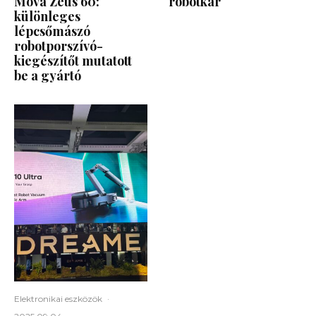
Mova Zeus 60:
robotkar
különleges
lépcsőmászó
robotporszívó-
kiegészítőt mutatott
be a gyártó
Elektronikai eszközök
·