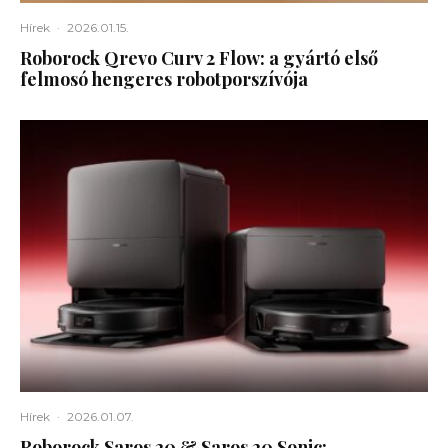
Hírek
·
2026.01.15.
Roborock Qrevo Curv 2 Flow: a gyártó első
felmosó hengeres robotporszívója
Hírek
·
2026.01.07.
Roborock Saros 20 & Saros 20 Sonic: