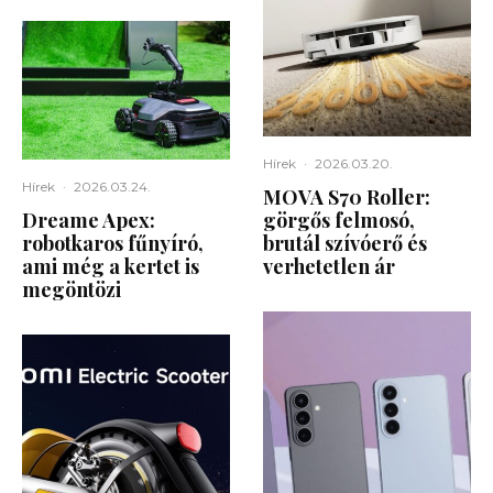
Hírek
·
2026.03.20.
Hírek
·
2026.03.24.
MOVA S70 Roller:
Dreame Apex:
görgős felmosó,
robotkaros fűnyíró,
brutál szívóerő és
ami még a kertet is
verhetetlen ár
megöntözi