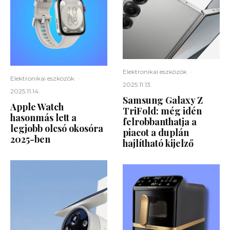
Elektronikai eszközök
·
Elektronikai eszközök
·
2025.11.13.
2025.11.14.
Samsung Galaxy Z
Apple Watch
TriFold: még idén
hasonmás lett a
felrobbanthatja a
legjobb olcsó okosóra
piacot a duplán
2025-ben
hajlítható kijelző