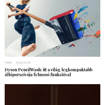
Hírek
·
2026.02.19.
Dyson PencilWash: itt a világ legkompaktabb
állóporszívója felmosó funkcióval