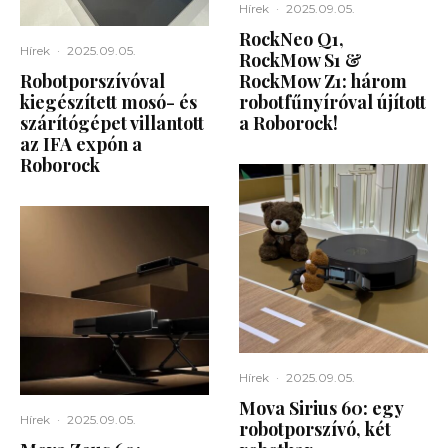
Hírek
·
2025.09.05.
RockNeo Q1,
Hírek
·
2025.09.05.
RockMow S1 &
Robotporszívóval
RockMow Z1: három
kiegészített mosó- és
robotfűnyíróval újított
szárítógépet villantott
a Roborock!
az IFA expón a
Roborock
Hírek
·
2025.09.05.
Mova Sirius 60: egy
Hírek
·
2025.09.05.
robotporszívó, két