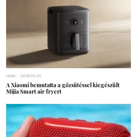
Hírek
·
2026.04.01.
A Xiaomi bemutatta a gőzsütéssel kiegészült
Mijia Smart air fryert