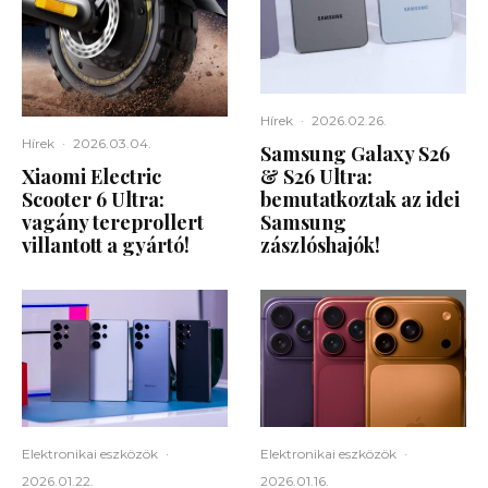
Hírek
·
2026.02.26.
Hírek
·
2026.03.04.
Samsung Galaxy S26
Xiaomi Electric
& S26 Ultra:
Scooter 6 Ultra:
bemutatkoztak az idei
vagány tereprollert
Samsung
villantott a gyártó!
zászlóshajók!
Elektronikai eszközök
·
Elektronikai eszközök
·
2026.01.22.
2026.01.16.