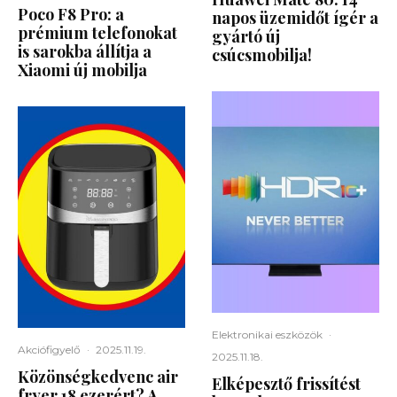
Poco F8 Pro: a
napos üzemidőt ígér a
prémium telefonokat
gyártó új
is sarokba állítja a
csúcsmobilja!
Xiaomi új mobilja
Elektronikai eszközök
·
Akciófigyelő
·
2025.11.19.
2025.11.18.
Közönségkedvenc air
Elképesztő frissítést
fryer 18 ezerért? A