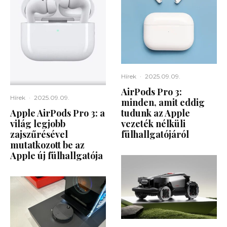
Hírek
·
2025.09.09.
AirPods Pro 3:
Hírek
·
2025.09.09.
minden, amit eddig
Apple AirPods Pro 3: a
tudunk az Apple
világ legjobb
vezeték nélküli
zajszűrésével
fülhallgatójáról
mutatkozott be az
Apple új fülhallgatója