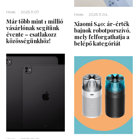
Hírek
·
2025.11.07.
Hírek
·
2025.11.04.
Már több mint 1 millió
Xiaomi S40: ár-érték
vásárlónak segítünk
bajnok robotporszívó,
évente – csatlakozz
mely felforgathatja a
közösségünkhöz!
belépő kategóriát