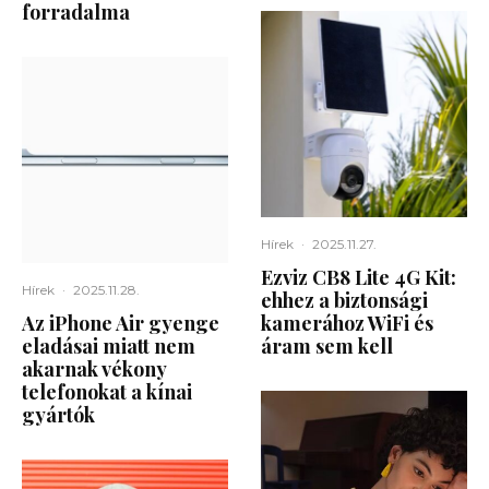
forradalma
Hírek
·
2025.11.27.
Ezviz CB8 Lite 4G Kit:
Hírek
·
2025.11.28.
ehhez a biztonsági
Az iPhone Air gyenge
kamerához WiFi és
eladásai miatt nem
áram sem kell
akarnak vékony
telefonokat a kínai
gyártók