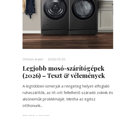
Otthon & kert
·
2026.03.20.
Legjobb mosó-szárítógépek
(2026) – Teszt & vélemények
A legtöbben ismerjük a rengeteg helyet elfoglaló
ruhaszárítók, az itt-ott fellelhető száradó zoknik és
alsóneműk problémáját. Mintha az egész
otthonunk...