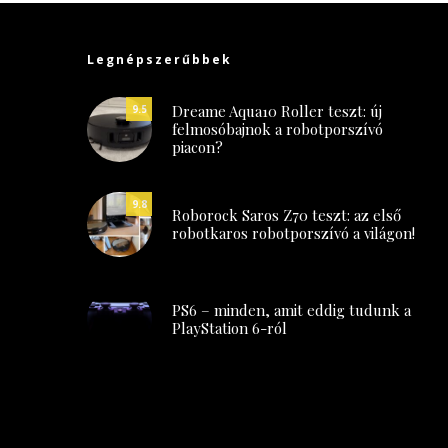
Legnépszerűbbek
Dreame Aqua10 Roller teszt: új
9.5
felmosóbajnok a robotporszívó
piacon?
9.8
Roborock Saros Z70 teszt: az első
robotkaros robotporszívó a világon!
PS6 – minden, amit eddig tudunk a
PlayStation 6-ról