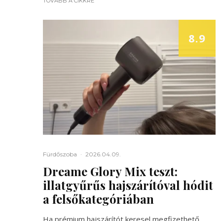
TOVÁBB A CIKKRE
8.9
Fürdőszoba
·
2026.04.09.
Dreame Glory Mix teszt:
illatgyűrűs hajszárítóval hódit
a felsőkategóriában
Ha prémium hajszárítót keresel megfizethető