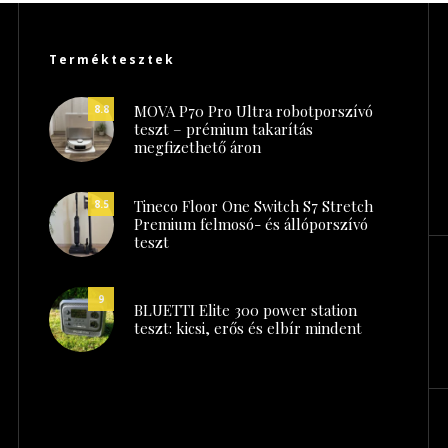
Terméktesztek
MOVA P70 Pro Ultra robotporszívó
8.8
teszt – prémium takarítás
megfizethető áron
Tineco Floor One Switch S7 Stretch
8.5
Premium felmosó- és állóporszívó
teszt
9
BLUETTI Elite 300 power station
teszt: kicsi, erős és elbír mindent