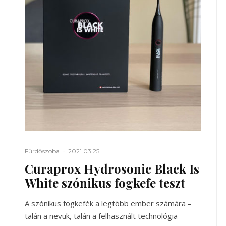
Fürdőszoba
·
2021.03.25.
Curaprox Hydrosonic Black Is
White szónikus fogkefe teszt
A szónikus fogkefék a legtöbb ember számára –
talán a nevük, talán a felhasznált technológia