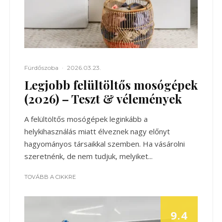
Fürdőszoba
·
2026.03.23.
Legjobb felültöltős mosógépek
(2026) – Teszt & vélemények
A felültöltős mosógépek leginkább a
helykihasználás miatt élveznek nagy előnyt
hagyományos társaikkal szemben. Ha vásárolni
szeretnénk, de nem tudjuk, melyiket...
TOVÁBB A CIKKRE
9.4