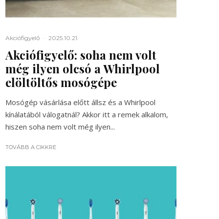
Akciófigyelő
·
2025.10.21.
Akciófigyelő: soha nem volt
még ilyen olcsó a Whirlpool
elöltöltős mosógépe
Mosógép vásárlása előtt állsz és a Whirlpool
kínálatából válogatnál? Akkor itt a remek alkalom,
hiszen soha nem volt még ilyen...
TOVÁBB A CIKKRE