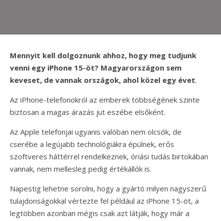
Mennyit kell dolgoznunk ahhoz, hogy meg tudjunk
venni egy iPhone 15-öt? Magyarországon sem
keveset, de vannak országok, ahol közel egy évet
.
Az iPhone-telefonokról az emberek többségének szinte
biztosan a magas árazás jut eszébe elsőként.
Az Apple telefonjai ugyanis valóban nem olcsók, de
cserébe a legújabb technológiákra épülnek, erős
szoftveres háttérrel rendelkeznek, óriási tudás birtokában
vannak, nem mellesleg pedig értékállók is.
Napestig lehetne sorolni, hogy a gyártó milyen nagyszerű
tulajdonságokkal vértezte fel például az iPhone 15-öt, a
legtöbben azonban mégis csak azt látják, hogy már a