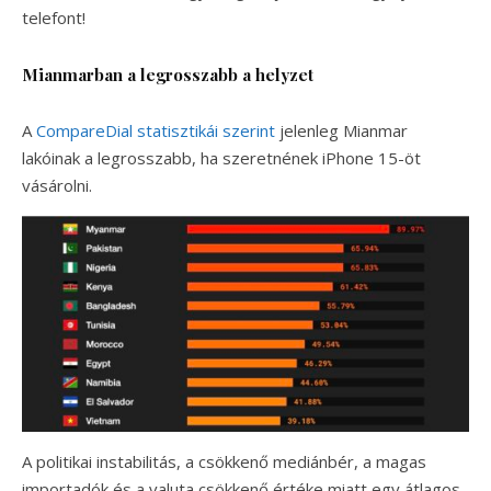
telefont!
Mianmarban a legrosszabb a helyzet
A
CompareDial statisztikái szerint
jelenleg Mianmar
lakóinak a legrosszabb, ha szeretnének iPhone 15-öt
vásárolni.
A politikai instabilitás, a csökkenő mediánbér, a magas
importadók és a valuta csökkenő értéke miatt egy átlagos