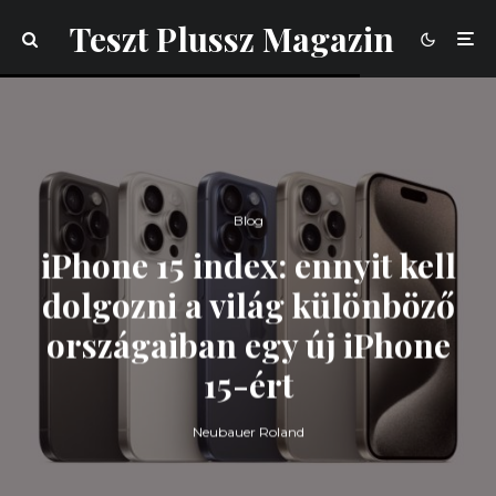
Teszt Plussz Magazin
Blog
iPhone 15 index: ennyit kell
dolgozni a világ különböző
országaiban egy új iPhone
15-ért
Neubauer Roland