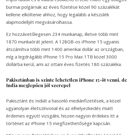
burmai polgárnak az éves fizetése közel 90 százalékát
kellene elköltenie ahhoz, hogy legalább a készülék
alapmodelljét megvásárolhassa.
Ez hozzávetőlegesen 234 munkanap, illetve több mint
1870 munkaórát jelent. A 128GB-os iPhone 15 ugyanis
átszámítva több mint 1400 amerikai dollár az országban,
míg a legdrágább iPhone 15 Pro Max 1TB közel 3000
dollárba kerül, ami az ottani éves fizetés 180 százaléka.
Pakisztánban is szinte lehetetlen iPhone 15-öt venni, de
India meglepően jól szerepel
Pakisztánt és Indiát a hasonló mediánfizetések, a közel
ugyanolyan életszínvonal és az elhelyezkedés miatt
érdemes együtt vizsgálni, hiszen nagyon érdekes itt a
történet az iPhone 15 megfizethetősége kapcsán.