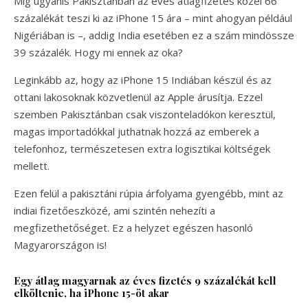
Míg ugyanis Pakisztánban az éves átlagfizetés közel 66
százalékát teszi ki az iPhone 15 ára – mint ahogyan például
Nigériában is –, addig India esetében ez a szám mindössze
39 százalék. Hogy mi ennek az oka?
Leginkább az, hogy az iPhone 15 Indiában készül és az
ottani lakosoknak közvetlenül az Apple árusítja. Ezzel
szemben Pakisztánban csak viszonteladókon keresztül,
magas importadókkal juthatnak hozzá az emberek a
telefonhoz, természetesen extra logisztikai költségek
mellett.
Ezen felül a pakisztáni rúpia árfolyama gyengébb, mint az
indiai fizetőeszközé, ami szintén nehezíti a
megfizethetőséget. Ez a helyzet egészen hasonló
Magyarországon is!
Egy átlag magyarnak az éves fizetés 9 százalékát kell
elköltenie, ha iPhone 15-öt akar