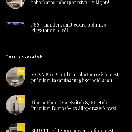
robotkaros robotporszívó a világon!
PS6 – minden, amit eddig tudunk a
PlayStation 6-ról
Terméktesztek
8.8
MOVA P70 Pro Ultra robotporszívó teszt –
prémium takarítás megfizethető áron
8.5
Tineco Floor One Switch S7 Stretch
Premium felmosó- és állóporszívó teszt
9
BLUETTI Elite 300 power station teszt: