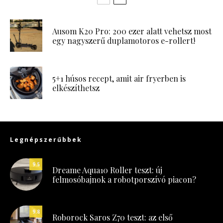
Ausom K20 Pro: 200 ezer alatt vehetsz most
egy nagyszerű duplamotoros e-rollert!
5+1 húsos recept, amit air fryerben is
elkészíthetsz
Legnépszerűbbek
9.5
Dreame Aqua10 Roller teszt: új
felmosóbajnok a robotporszívó piacon?
9.8
Roborock Saros Z70 teszt: az első