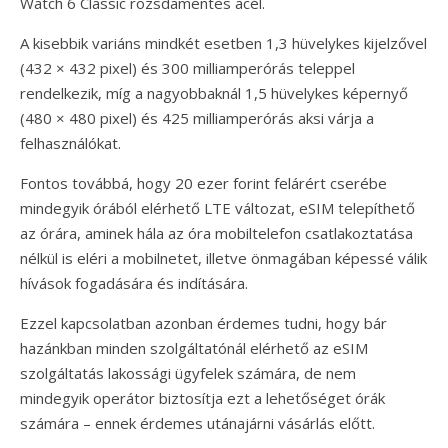
Watch 6 Classic rozsdamentes acél.
A kisebbik variáns mindkét esetben 1,3 hüvelykes kijelzővel
(432 × 432 pixel) és 300 milliamperórás teleppel
rendelkezik, míg a nagyobbaknál 1,5 hüvelykes képernyő
(480 × 480 pixel) és 425 milliamperórás aksi várja a
felhasználókat.
Fontos továbbá, hogy 20 ezer forint felárért cserébe
mindegyik órából elérhető LTE változat, eSIM telepíthető
az órára, aminek hála az óra mobiltelefon csatlakoztatása
nélkül is eléri a mobilnetet, illetve önmagában képessé válik
hívások fogadására és indítására.
Ezzel kapcsolatban azonban érdemes tudni, hogy bár
hazánkban minden szolgáltatónál elérhető az eSIM
szolgáltatás lakossági ügyfelek számára, de nem
mindegyik operátor biztosítja ezt a lehetőséget órák
számára – ennek érdemes utánajárni vásárlás előtt.