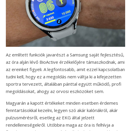
Az említett funkciók javarészt a Samsung saját fejlesztésű,
az óra alján lévő BioActive érzékelőjére támaszkodnak, ami
az ereinket figyeli. A legfontosabb, amit ezzel kapcsolatban
tudni kell, hogy ez a megoldás nem váltja ki a kifejezetten
sportra tervezett, általában pánttal együtt működő, profi
megoldásokat, ahogy az orvosi eszközöket sem.
Magyarán a kapott értékeket minden esetben érdemes
fenntartásokkal kezelni, legyen szó akár kalóriákról, akár
pulzusmérésről, esetleg az EKG által jelzett
rendelleneségekről. Utóbbira maga az óra is felhívja a