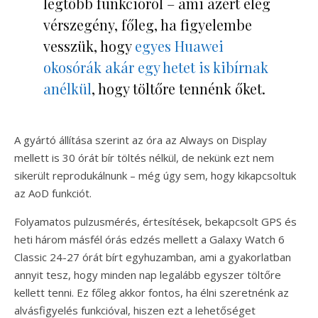
legtöbb funkcióról – ami azért elég
vérszegény, főleg, ha figyelembe
vesszük, hogy
egyes Huawei
okosórák akár egy hetet is kibírnak
anélkül
, hogy töltőre tennénk őket.
A gyártó állítása szerint az óra az Always on Display
mellett is 30 órát bír töltés nélkül, de nekünk ezt nem
sikerült reprodukálnunk – még úgy sem, hogy kikapcsoltuk
az AoD funkciót.
Folyamatos pulzusmérés, értesítések, bekapcsolt GPS és
heti három másfél órás edzés mellett a Galaxy Watch 6
Classic 24-27 órát bírt egyhuzamban, ami a gyakorlatban
annyit tesz, hogy minden nap legalább egyszer töltőre
kellett tenni. Ez főleg akkor fontos, ha élni szeretnénk az
alvásfigyelés funkcióval, hiszen ezt a lehetőséget