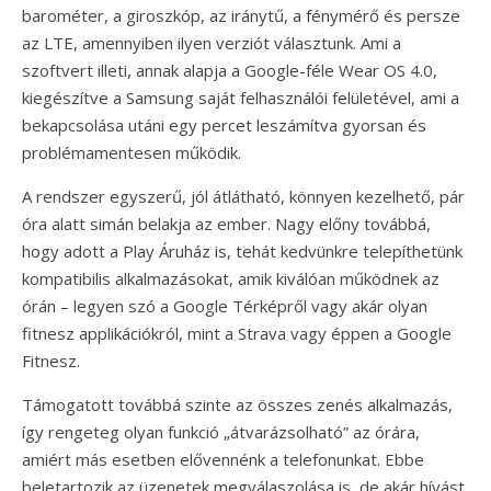
barométer, a giroszkóp, az iránytű, a fénymérő és persze
az LTE, amennyiben ilyen verziót választunk. Ami a
szoftvert illeti, annak alapja a Google-féle Wear OS 4.0,
kiegészítve a Samsung saját felhasználói felületével, ami a
bekapcsolása utáni egy percet leszámítva gyorsan és
problémamentesen működik.
A rendszer egyszerű, jól átlátható, könnyen kezelhető, pár
óra alatt simán belakja az ember. Nagy előny továbbá,
hogy adott a Play Áruház is, tehát kedvünkre telepíthetünk
kompatibilis alkalmazásokat, amik kiválóan működnek az
órán – legyen szó a Google Térképről vagy akár olyan
fitnesz applikációkról, mint a Strava vagy éppen a Google
Fitnesz.
Támogatott továbbá szinte az összes zenés alkalmazás,
így rengeteg olyan funkció „átvarázsolható” az órára,
amiért más esetben elővennénk a telefonunkat. Ebbe
beletartozik az üzenetek megválaszolása is, de akár hívást