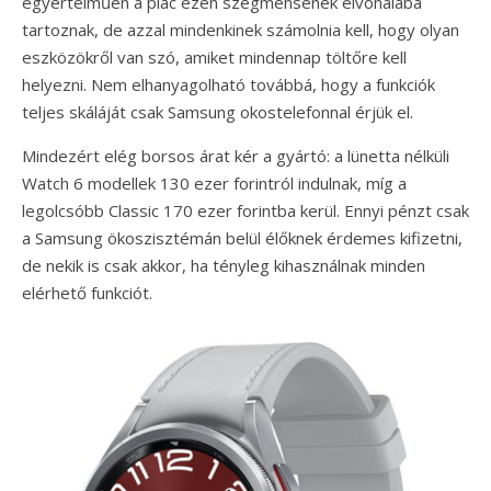
egyértelműen a piac ezen szegmensének élvonalába
tartoznak, de azzal mindenkinek számolnia kell, hogy olyan
eszközökről van szó, amiket mindennap töltőre kell
helyezni. Nem elhanyagolható továbbá, hogy a funkciók
teljes skáláját csak Samsung okostelefonnal érjük el.
Mindezért elég borsos árat kér a gyártó: a lünetta nélküli
Watch 6 modellek 130 ezer forintról indulnak, míg a
legolcsóbb Classic 170 ezer forintba kerül. Ennyi pénzt csak
a Samsung ökoszisztémán belül élőknek érdemes kifizetni,
de nekik is csak akkor, ha tényleg kihasználnak minden
elérhető funkciót.