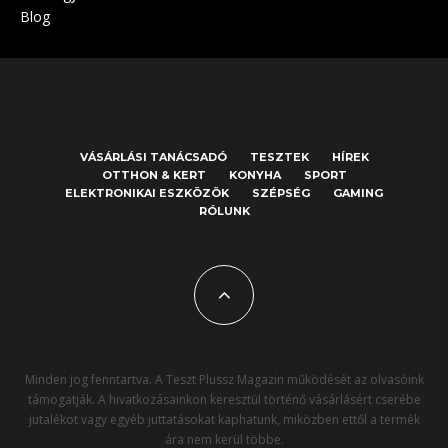
Blog
VÁSÁRLÁSI TANÁCSADÓ
TESZTEK
HÍREK
OTTHON & KERT
KONYHA
SPORT
ELEKTRONIKAI ESZKÖZÖK
SZÉPSÉG
GAMING
RÓLUNK
Minden jog fenntartva. A Teszt Plussz Magazin működését az olvasóink
támogatják. A hivatkozásainkon keresztül történő vásárlásért cserébe
jutalékot vagy egyéb juttatásokat kaphatunk, miközben ettől a termék
ára nem kerül többe.