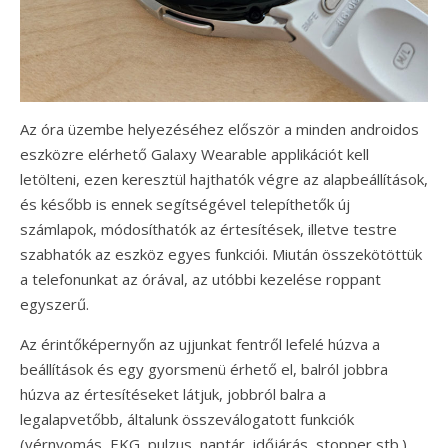
Az óra üzembe helyezéséhez először a minden androidos
eszközre elérhető Galaxy Wearable applikációt kell
letölteni, ezen keresztül hajthatók végre az alapbeállítások,
és később is ennek segítségével telepíthetők új
számlapok, módosíthatók az értesítések, illetve testre
szabhatók az eszköz egyes funkciói. Miután összekötöttük
a telefonunkat az órával, az utóbbi kezelése roppant
egyszerű.
Az érintőképernyőn az ujjunkat fentről lefelé húzva a
beállítások és egy gyorsmenü érhető el, balról jobbra
húzva az értesítéseket látjuk, jobbról balra a
legalapvetőbb, általunk összeválogatott funkciók
(vérnyomás, EKG, pulzus, naptár, időjárás, stopper stb.)