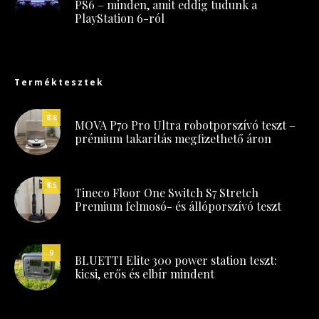
PS6 – minden, amit eddig tudunk a
PlayStation 6-ról
Terméktesztek
8.8
MOVA P70 Pro Ultra robotporszívó teszt –
prémium takarítás megfizethető áron
8.5
Tineco Floor One Switch S7 Stretch
Premium felmosó- és állóporszívó teszt
9
BLUETTI Elite 300 power station teszt:
kicsi, erős és elbír mindent