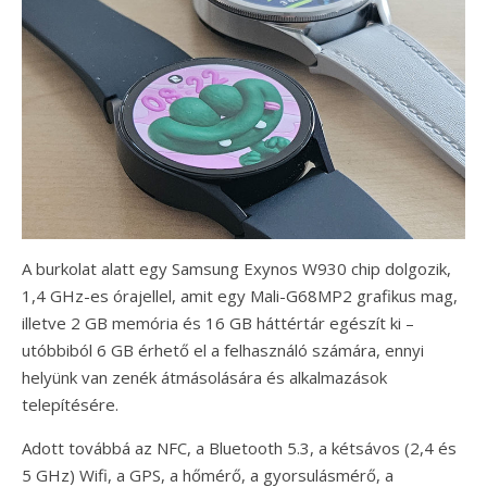
A burkolat alatt egy Samsung Exynos W930 chip dolgozik,
1,4 GHz-es órajellel, amit egy Mali-G68MP2 grafikus mag,
illetve 2 GB memória és 16 GB háttértár egészít ki –
utóbbiból 6 GB érhető el a felhasználó számára, ennyi
helyünk van zenék átmásolására és alkalmazások
telepítésére.
Adott továbbá az NFC, a Bluetooth 5.3, a kétsávos (2,4 és
5 GHz) Wifi, a GPS, a hőmérő, a gyorsulásmérő, a