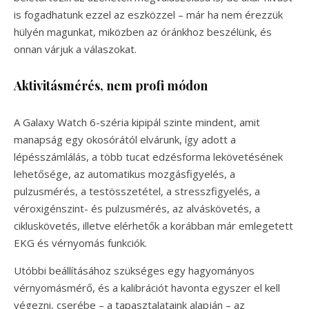
is fogadhatunk ezzel az eszközzel – már ha nem érezzük
hülyén magunkat, miközben az óránkhoz beszélünk, és
onnan várjuk a válaszokat.
Aktivitásmérés, nem profi módon
A Galaxy Watch 6-széria kipipál szinte mindent, amit
manapság egy okosórától elvárunk, így adott a
lépésszámlálás, a több tucat edzésforma lekövetésének
lehetősége, az automatikus mozgásfigyelés, a
pulzusmérés, a testösszetétel, a stresszfigyelés, a
véroxigénszint- és pulzusmérés, az alváskövetés, a
cikluskövetés, illetve elérhetők a korábban már emlegetett
EKG és vérnyomás funkciók.
Utóbbi beállításához szükséges egy hagyományos
vérnyomásmérő, és a kalibrációt havonta egyszer el kell
végezni, cserébe – a tapasztalataink alapján – az