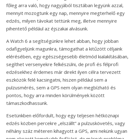
főleg arra való, hogy nagyjából tisztában legyünk azzal,
mennyit mozogtunk egy nap, mennyire megterhelő egy
edzés, milyen távokat tettünk meg, illetve mennyire
pihentető például az éjszakai alvásunk.
A Watch 6 a segítségünkre lehet abban, hogy jobban
odafigyeljünk magunkra, támogathat a kitűzött céljaink
elérésében, egy egészségesebb életmód kialakításában,
segíthet versenyekre felkészülni, de profi és félprofi
edzésekhez érdemes már direkt ilyen célra tervezett
eszközök felé kacsingatni, hiszen például sem a
pulzusmérés, sem a GPS nem olyan megbízható és
pontos, hogy arra minden körülmények között
támaszkodhassunk.
Esetünkben előfordult, hogy egy teljesen hétköznapi
edzés közben percekre „elszállt” a pulzuskövetés, vagy
néhány száz méteren kihagyott a GPS, ami nekünk ugyan
nem okozott komolyabb fejfájást, de másnak probléma