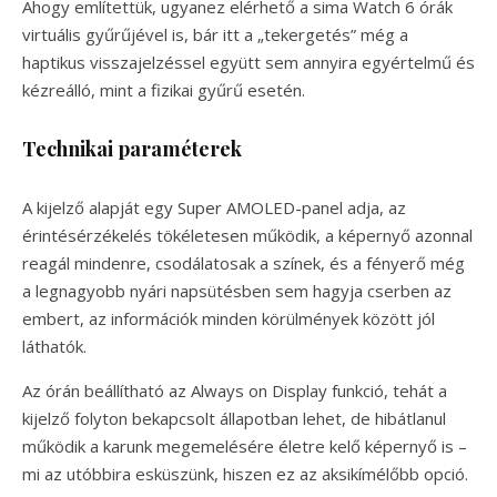
Ahogy említettük, ugyanez elérhető a sima Watch 6 órák
virtuális gyűrűjével is, bár itt a „tekergetés” még a
haptikus visszajelzéssel együtt sem annyira egyértelmű és
kézreálló, mint a fizikai gyűrű esetén.
Technikai paraméterek
A kijelző alapját egy Super AMOLED-panel adja, az
érintésérzékelés tökéletesen működik, a képernyő azonnal
reagál mindenre, csodálatosak a színek, és a fényerő még
a legnagyobb nyári napsütésben sem hagyja cserben az
embert, az információk minden körülmények között jól
láthatók.
Az órán beállítható az Always on Display funkció, tehát a
kijelző folyton bekapcsolt állapotban lehet, de hibátlanul
működik a karunk megemelésére életre kelő képernyő is –
mi az utóbbira esküszünk, hiszen ez az aksikímélőbb opció.