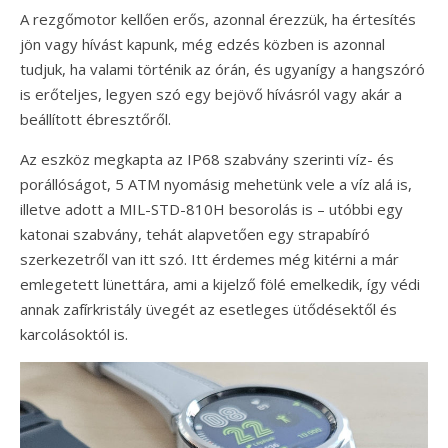
A rezgőmotor kellően erős, azonnal érezzük, ha értesítés
jön vagy hívást kapunk, még edzés közben is azonnal
tudjuk, ha valami történik az órán, és ugyanígy a hangszóró
is erőteljes, legyen szó egy bejövő hívásról vagy akár a
beállított ébresztőről.
Az eszköz megkapta az IP68 szabvány szerinti víz- és
porállóságot, 5 ATM nyomásig mehetünk vele a víz alá is,
illetve adott a MIL-STD-810H besorolás is – utóbbi egy
katonai szabvány, tehát alapvetően egy strapabíró
szerkezetről van itt szó. Itt érdemes még kitérni a már
emlegetett lünettára, ami a kijelző fölé emelkedik, így védi
annak zafírkristály üvegét az esetleges ütődésektől és
karcolásoktól is.