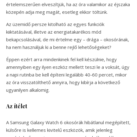
értelemszerűen elveszítjük, ha az óra valamikor az éjszaka
közepén adja meg magát, esetleg ekkor töltünk.
Az üzemidő persze kitolható az egyes funkciók
kiiktatásával, illetve az energiatakarékos mód
bekapcsolásával, de mi értelme egy – drága – okosórának,
ha nem használjuk ki a benne rejlő lehetőségeket?
Éppen ezért arra mindenkinek fel kell készülnie, hogy
amennyiben egy ilyen eszköz mellett teszi le a voksát, úgy
a napi rutinba be kell építeni legalább 40-60 percet, mikor
az óra visszatölthető annyira, hogy kibírja a következő
ugyanilyen alkalomig.
Az ítélet
A Samsung Galaxy Watch 6 okosórák hibátlanul megépített,
külsőre is kellemes kivitelű eszközök, amik jelenleg