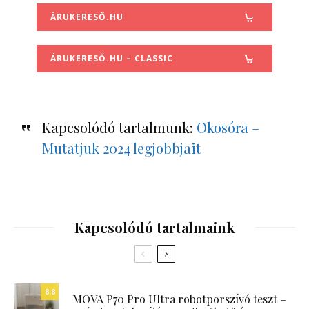
ÁRUKERESŐ.HU
ÁRUKERESŐ.HU – CLASSIC
Kapcsolódó tartalmunk:
Okosóra –
Mutatjuk 2024 legjobbjait
Kapcsolódó tartalmaink
8.8
MOVA P70 Pro Ultra robotporszívó teszt –