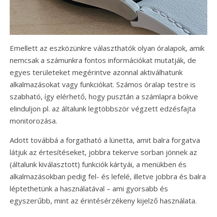
Emellett az eszközünkre választhatók olyan óralapok, amik
nemcsak a számunkra fontos információkat mutatják, de
egyes területeket megérintve azonnal aktiválhatunk
alkalmazásokat vagy funkciókat. Számos óralap testre is
szabható, így elérhető, hogy pusztán a számlapra bökve
elinduljon pl. az általunk legtöbbször végzett edzésfajta
monitorozása.
Adott továbbá a forgatható a lünetta, amit balra forgatva
látjuk az értesítéseket, jobbra tekerve sorban jönnek az
(általunk kiválasztott) funkciók kártyái, a menükben és
alkalmazásokban pedig fel- és lefelé, illetve jobbra és balra
léptethetünk a használatával – ami gyorsabb és
egyszerűbb, mint az érintésérzékeny kijelző használata.