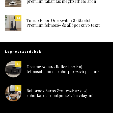
prémium takarítás megfizethető áron
8.5
Tineco Floor One Switch S7 Stretch
Premium felmosó- és állóporszívó teszt
Legnépszerűbbek
9.5
Dreame Aqua10 Roller teszt: új
felmosóbajnok a robotporszívó piacon?
9.8
Roborock Saros Z70 teszt: az első
robotkaros robotporszívó a világon!