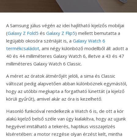
A Samsung július végén az idei hajlítható kijelzős mobiljai
(
Galaxy Z Fold5
és
Galaxy Z Flip5
) mellett bemutatta a
legújabb okosóra szériáját is, a
Galaxy Watch 6
termékcsaládot
, ami négy különböző modellből áll: adott a
40 és 44 milliméteres Galaxy Watch 6, illetve a 43 és 47
milliméteres Galaxy Watch 6 Classic.
A méret az óratok átmérőjét jelöli, a sima és Classic
változat pedig alapvetően abban különböznek egymástól,
hogy az utóbbi megkapta a forgatható lünettát (a kijelző
körüli gyűrűt), amivel akár az óra is kezelhető.
Hasonló funkcióval rendelkezik a Watch 6 is, de ott a kör
alakú kijelző belső széle van úgy kialakítva, hogy az ujjunk
hegyével imitálható a tekerés, haptikus visszajelzés
kíséretében: a motor rezgése olyan érzést kelt, mintha