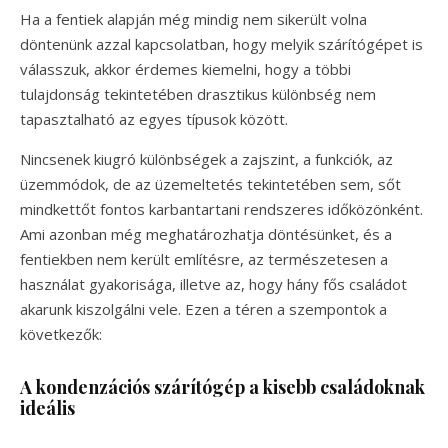
Ha a fentiek alapján még mindig nem sikerült volna
döntenünk azzal kapcsolatban, hogy melyik szárítógépet is
válasszuk, akkor érdemes kiemelni, hogy a többi
tulajdonság tekintetében drasztikus különbség nem
tapasztalható az egyes típusok között.
Nincsenek kiugró különbségek a zajszint, a funkciók, az
üzemmódok, de az üzemeltetés tekintetében sem, sőt
mindkettőt fontos karbantartani rendszeres időközönként.
Ami azonban még meghatározhatja döntésünket, és a
fentiekben nem került említésre, az természetesen a
használat gyakorisága, illetve az, hogy hány fős családot
akarunk kiszolgálni vele. Ezen a téren a szempontok a
következők:
A kondenzációs szárítógép a kisebb családoknak
ideális