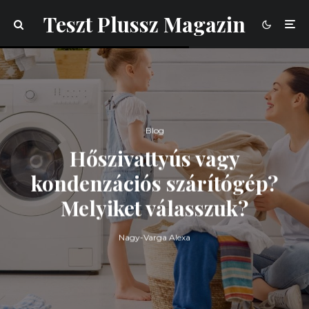
Teszt Plussz Magazin
Blog
Hőszivattyús vagy
kondenzációs szárítógép?
Melyiket válasszuk?
Nagy-Varga Alexa