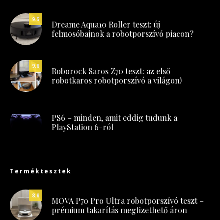
9.5
Dreame Aqua10 Roller teszt: új
felmosóbajnok a robotporszívó piacon?
9.8
Roborock Saros Z70 teszt: az első
robotkaros robotporszívó a világon!
PS6 – minden, amit eddig tudunk a
PlayStation 6-ról
Terméktesztek
8.8
MOVA P70 Pro Ultra robotporszívó teszt –
prémium takarítás megfizethető áron