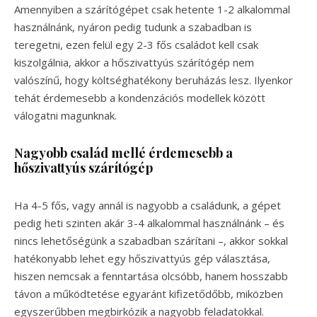
Amennyiben a szárítógépet csak hetente 1-2 alkalommal
használnánk, nyáron pedig tudunk a szabadban is
teregetni, ezen felül egy 2-3 fős családot kell csak
kiszolgálnia, akkor a hőszivattyús szárítógép nem
valószínű, hogy költséghatékony beruházás lesz. Ilyenkor
tehát érdemesebb a kondenzációs modellek között
válogatni magunknak.
Nagyobb család mellé érdemesebb a
hőszivattyús szárítógép
Ha 4-5 fős, vagy annál is nagyobb a családunk, a gépet
pedig heti szinten akár 3-4 alkalommal használnánk – és
nincs lehetőségünk a szabadban szárítani –, akkor sokkal
hatékonyabb lehet egy hőszivattyús gép választása,
hiszen nemcsak a fenntartása olcsóbb, hanem hosszabb
távon a működtetése egyaránt kifizetődőbb, miközben
egyszerűbben megbirkózik a nagyobb feladatokkal.