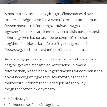
A modern háztartások egyik leghatékonyabb eszköze
minden kétséget kizáróan a szárítógép. Ha nincs helyünk
frissen mosott ruháink megszárítására, vagy csak
egyszerűen nem akarjuk megnövelni a lakás páratartalmát,
akkor egy ilyen háztartási gép beüzemelése sokat
segíthet, és akkor a különféle előnyöket (gyorsaság,
frissesség, fertőtlenítés) még szóba sem hoztuk.
Aki szárítógépet szeretne vásárolni magának, az sajnos
nagyon gyakran már az első kérdéseknél elakad a
folyamatban, hiszen bár a végeredmény tekintetében nincs
sok különbség az egyes típusok között, azonban a
működési elv tekintetében annál jelentősebb, így
megkülönböztetünk egymástól
hőszivattyús
és kondenzációs szárítógépet.