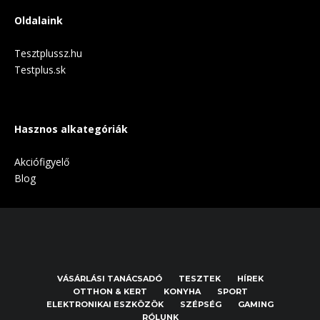
Oldalaink
Tesztplussz.hu
Testplus.sk
Hasznos alkategóriák
Akciófigyelő
Blog
VÁSÁRLÁSI TANÁCSADÓ
TESZTEK
HÍREK
OTTHON & KERT
KONYHA
SPORT
ELEKTRONIKAI ESZKÖZÖK
SZÉPSÉG
GAMING
RÓLUNK