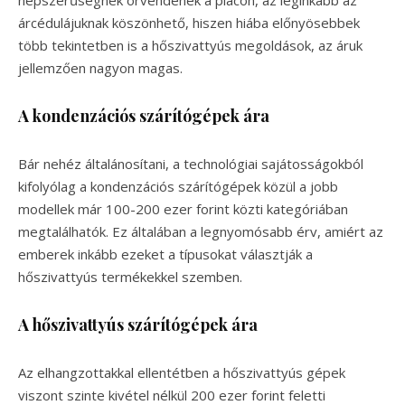
árcédulájuknak köszönhető, hiszen hiába előnyösebbek
több tekintetben is a hőszivattyús megoldások, az áruk
jellemzően nagyon magas.
A kondenzációs szárítógépek ára
Bár nehéz általánosítani, a technológiai sajátosságokból
kifolyólag a kondenzációs szárítógépek közül a jobb
modellek már 100-200 ezer forint közti kategóriában
megtalálhatók. Ez általában a legnyomósabb érv, amiért az
emberek inkább ezeket a típusokat választják a
hőszivattyús termékekkel szemben.
A hőszivattyús szárítógépek ára
Az elhangzottakkal ellentétben a hőszivattyús gépek
viszont szinte kivétel nélkül 200 ezer forint feletti