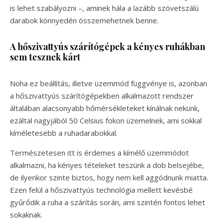
is lehet szabályozni –, aminek hála a lazább szövetszálú
darabok könnyedén összemehetnek benne.
A hőszivattyús szárítógépek a kényes ruhákban
sem tesznek kárt
Noha ez beállítás, illetve üzemmód függvénye is, azonban
a hőszivattyús szárítógépekben alkalmazott rendszer
általában alacsonyabb hőmérsékleteket kínálnak nekünk,
ezáltal nagyjából 50 Celsius fokon üzemelnek, ami sokkal
kíméletesebb a ruhadarabokkal.
Természetesen itt is érdemes a kímélő üzemmódot
alkalmazni, ha kényes tételeket teszünk a dob belsejébe,
de ilyenkor szinte biztos, hogy nem kell aggódnunk miatta.
Ezen felül a hőszivattyús technológia mellett kevésbé
gyűrődik a ruha a szárítás során, ami szintén fontos lehet
sokaknak.