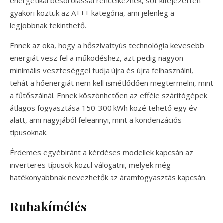
energetikai besorolással rendelkeznek, sőt kifejezetten
gyakori köztük az A+++ kategória, ami jelenleg a
legjobbnak tekinthető.
Ennek az oka, hogy a hőszivattyús technológia kevesebb
energiát vesz fel a működéshez, azt pedig nagyon
minimális veszteséggel tudja újra és újra felhasználni,
tehát a hőenergiát nem kell ismétlődően megtermelni, mint
a fűtőszálnál. Ennek köszönhetően az efféle szárítógépek
átlagos fogyasztása 150-300 kWh közé tehető egy év
alatt, ami nagyjából feleannyi, mint a kondenzációs
típusoknak.
Érdemes egyébiránt a kérdéses modellek kapcsán az
inverteres típusok közül válogatni, melyek még
hatékonyabbnak nevezhetők az áramfogyasztás kapcsán.
Ruhakímélés