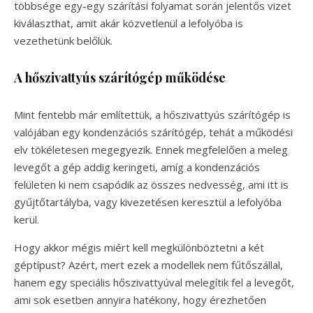
többsége egy-egy szárítási folyamat során jelentős vizet
kiválaszthat, amit akár közvetlenül a lefolyóba is
vezethetünk belőlük.
A hőszivattyús szárítógép működése
Mint fentebb már említettük, a hőszivattyús szárítógép is
valójában egy kondenzációs szárítógép, tehát a működési
elv tökéletesen megegyezik. Ennek megfelelően a meleg
levegőt a gép addig keringeti, amíg a kondenzációs
felületen ki nem csapódik az összes nedvesség, ami itt is
gyűjtőtartályba, vagy kivezetésen keresztül a lefolyóba
kerül.
Hogy akkor mégis miért kell megkülönböztetni a két
géptípust? Azért, mert ezek a modellek nem fűtőszállal,
hanem egy speciális hőszivattyúval melegítik fel a levegőt,
ami sok esetben annyira hatékony, hogy érezhetően