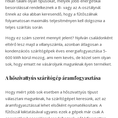
ritkán találni olyan típusokat, melyek jobb energetikai
besorolással rendelkeznek a B- vagy az A-osztálynál.
Ennek az oka abban keresendő, hogy a fűtőszálnak
folyamatosan maximális teljesítményen kell dolgoznia a
teljes szárítás során.
Hogy ez szám szerint mennyit jelent? Nyilván családonként
eltérő lesz majd a villanyszámla, azonban átlagosan a
kondenzációs szárítógépek éves energiafogyasztása 5-
600 kWh körül mozog, ami nem kevés, de közel sem olyan
sok, hogy emiatt ne vásároljunk magunknak ilyen terméket.
A hőszivattyús szárítógép áramfogyasztása
Hogy miért jobb sok esetben a hőszivattyús típust
választani magunknak, ha szárítógépet keresünk, azt az
áramfogyasztással lehet elsőként nyomatékosítani. A
fűtőszál kiiktatásával ugyanis ezek a gépek már csak A