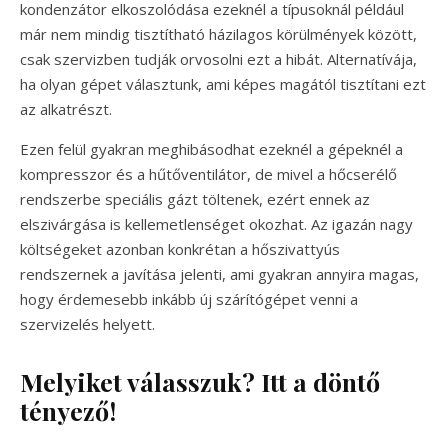
kondenzátor elkoszolódása ezeknél a típusoknál például
már nem mindig tisztítható házilagos körülmények között,
csak szervizben tudják orvosolni ezt a hibát. Alternatívája,
ha olyan gépet választunk, ami képes magától tisztítani ezt
az alkatrészt.
Ezen felül gyakran meghibásodhat ezeknél a gépeknél a
kompresszor és a hűtőventilátor, de mivel a hőcserélő
rendszerbe speciális gázt töltenek, ezért ennek az
elszivárgása is kellemetlenséget okozhat. Az igazán nagy
költségeket azonban konkrétan a hőszivattyús
rendszernek a javítása jelenti, ami gyakran annyira magas,
hogy érdemesebb inkább új szárítógépet venni a
szervizelés helyett.
Melyiket válasszuk? Itt a döntő
tényező!