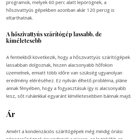
programok, melyek 60 perc alatt lepörögnek, a
hőszivattyús gépekben azonban akár 120 percig is
eltarthatnak.
A hőszivattyús szárítógép lassabb, de
kíméletesebb
A fentiekből következik, hogy a hőszivattyús szárítógépek
lassabban dolgoznak, hiszen alacsonyabb hőfokon
üzemelnek, emiatt több időre van szükség ugyanolyan
eredmény eléréséhez. Ez nyilván élhető probléma, pláne
annak fényében, hogy a fogyasztásuk így is alacsonyabb
lesz, sőt ruháinkkal egyaránt kíméletesebben bánnak majd.
Ár
Amiért a kondenzációs szárítógépek még mindig óriási
népszerűségnek örvendenek a piacon, az leginkább az