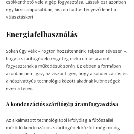
csökkenthető vele a gép fogyasztása. Lássuk ezt azonban
egy kicsit alaposabban, hiszen fontos tényező lehet a
választáskor!
Energiafelhasználás
Sokan úgy vélik – rögtön hozzátennénk: teljesen tévesen –,
hogy a szárítógépek rengeteg elektromos áramot
fogyasztanak a működésük során. Ez ebben a formában
azonban nem igaz, az viszont igen, hogy a kondenzációs és
a hőszivattyús technológia között akadnak különbségek
ezen a téren.
A kondenzációs szárítógép áramfogyasztása
Az alkalmazott technológiából kifolyólag a fűtőszállal
működő kondenzációs szárítógépek között még mindig