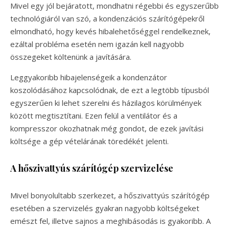
Mivel egy jól bejáratott, mondhatni régebbi és egyszerűbb
technológiáról van szó, a kondenzációs szárítógépekről
elmondható, hogy kevés hibalehetőséggel rendelkeznek,
ezáltal probléma esetén nem igazán kell nagyobb
összegeket költenünk a javítására.
Leggyakoribb hibajelenségeik a kondenzátor
koszolódásához kapcsolódnak, de ezt a legtöbb típusból
egyszerűen ki lehet szerelni és házilagos körülmények
között megtisztítani. Ezen felül a ventilátor és a
kompresszor okozhatnak még gondot, de ezek javítási
költsége a gép vételárának töredékét jelenti.
A hőszivattyús szárítógép szervizelése
Mivel bonyolultabb szerkezet, a hőszivattyús szárítógép
esetében a szervizelés gyakran nagyobb költségeket
emészt fel, illetve sajnos a meghibásodás is gyakoribb. A