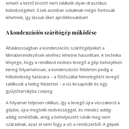
emiatt a kettő között nem találunk olyan drasztikus
különbségeket. Ezek azonban sokaknak mégis fontosak
lehetnek, így lássuk őket aprólékosabban!
A kondenzációs szárítógép működése
Általánosságban a kondenzációs szárítógépeket a
klímaberendezések elvéhez lehetne hasonlítani. A technika
lényege, hogy a rendkívül nedves levegő a gép belsejében
kering folyamatosan, a kondenzációs felületen pedig a
hőkülönbség hatására – a fűtőszállal felmelegített levegő
találkozik a hideg felülettel – a víz kicsapódik és egy
gyűjtőtartályba csepeg.
A folyamat teljesen ciklikus, így a levegő újra visszakerül a
gépbe, újra megtelik nedvességgel, és mindez addig-
addig ismétlődik, amíg a behelyezett ruhák meg nem
száradnak, azaz el nem fogy a víz a rendszerből. A gépek