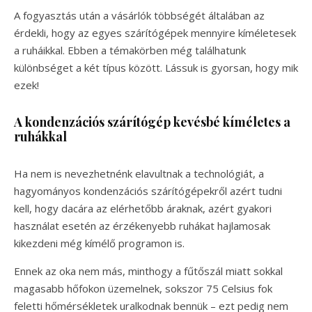
A fogyasztás után a vásárlók többségét általában az
érdekli, hogy az egyes szárítógépek mennyire kíméletesek
a ruháikkal. Ebben a témakörben még találhatunk
különbséget a két típus között. Lássuk is gyorsan, hogy mik
ezek!
A kondenzációs szárítógép kevésbé kíméletes a
ruhákkal
Ha nem is nevezhetnénk elavultnak a technológiát, a
hagyományos kondenzációs szárítógépekről azért tudni
kell, hogy dacára az elérhetőbb áraknak, azért gyakori
használat esetén az érzékenyebb ruhákat hajlamosak
kikezdeni még kímélő programon is.
Ennek az oka nem más, minthogy a fűtőszál miatt sokkal
magasabb hőfokon üzemelnek, sokszor 75 Celsius fok
feletti hőmérsékletek uralkodnak bennük – ezt pedig nem