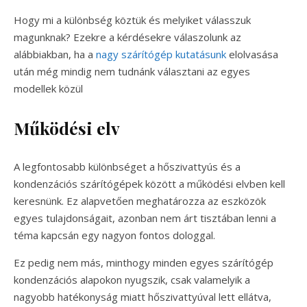
Hogy mi a különbség köztük és melyiket válasszuk
magunknak? Ezekre a kérdésekre válaszolunk az
alábbiakban, ha a
nagy szárítógép kutatásunk
elolvasása
után még mindig nem tudnánk választani az egyes
modellek közül
Működési elv
A legfontosabb különbséget a hőszivattyús és a
kondenzációs szárítógépek között a működési elvben kell
keresnünk. Ez alapvetően meghatározza az eszközök
egyes tulajdonságait, azonban nem árt tisztában lenni a
téma kapcsán egy nagyon fontos dologgal.
Ez pedig nem más, minthogy minden egyes szárítógép
kondenzációs alapokon nyugszik, csak valamelyik a
nagyobb hatékonyság miatt hőszivattyúval lett ellátva,