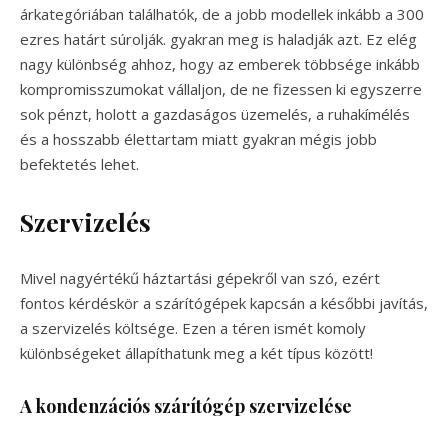
árkategóriában találhatók, de a jobb modellek inkább a 300
ezres határt súrolják. gyakran meg is haladják azt. Ez elég
nagy különbség ahhoz, hogy az emberek többsége inkább
kompromisszumokat vállaljon, de ne fizessen ki egyszerre
sok pénzt, holott a gazdaságos üzemelés, a ruhakímélés
és a hosszabb élettartam miatt gyakran mégis jobb
befektetés lehet.
Szervizelés
Mivel nagyértékű háztartási gépekről van szó, ezért
fontos kérdéskör a szárítógépek kapcsán a későbbi javítás,
a szervizelés költsége. Ezen a téren ismét komoly
különbségeket állapíthatunk meg a két típus között!
A kondenzációs szárítógép szervizelése