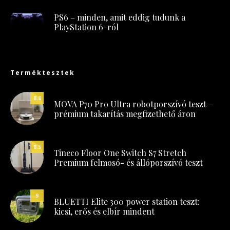
PS6 – minden, amit eddig tudunk a
PlayStation 6-ról
Terméktesztek
8.8
MOVA P70 Pro Ultra robotporszívó teszt –
prémium takarítás megfizethető áron
8.5
Tineco Floor One Switch S7 Stretch
Premium felmosó- és állóporszívó teszt
9
BLUETTI Elite 300 power station teszt:
kicsi, erős és elbír mindent