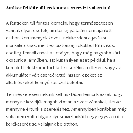
Amikor feltétlenül érdemes a szervizt választani
A fentieken túl fontos kiemelni, hogy természetesen
vannak olyan esetek, amikor egyáltalán nem ajánlott
otthoni körülmények között nekikezdeni a javítási
munkálatoknak, mert ez biztonsági okokból túl rizikós,
esetleg fennáll annak az esélye, hogy még nagyobb kárt
okozunk a járműben. Tipikusan ilyen eset például, ha a
komplett elektromotort kell kicserélni a rolleren, vagy az
akkumulátor vált csereéretté, hiszen ezeket az
alkatrészeket könnyű rosszul bekötni.
Természetesen nekünk kell tisztában lennünk azzal, hogy
mennyire kezeljük magabiztosan a szerszámokat, illetve
mennyire értünk a szereléshez. Amennyiben korábban még
soha nem volt dolgunk ilyesmivel, inkább egy egyszerűbb
kerékcserét se vállaljunk be otthon.