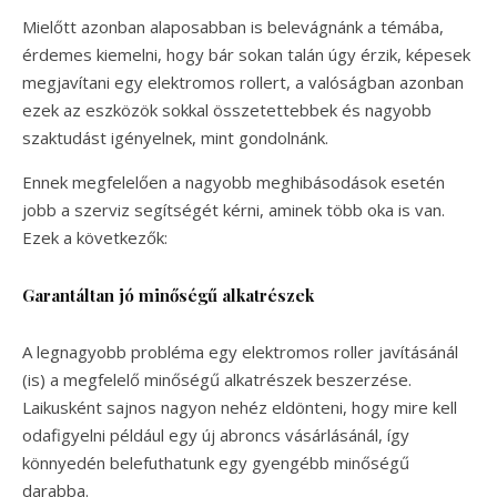
Mielőtt azonban alaposabban is belevágnánk a témába,
érdemes kiemelni, hogy bár sokan talán úgy érzik, képesek
megjavítani egy elektromos rollert, a valóságban azonban
ezek az eszközök sokkal összetettebbek és nagyobb
szaktudást igényelnek, mint gondolnánk.
Ennek megfelelően a nagyobb meghibásodások esetén
jobb a szerviz segítségét kérni, aminek több oka is van.
Ezek a következők:
Garantáltan jó minőségű alkatrészek
A legnagyobb probléma egy elektromos roller javításánál
(is) a megfelelő minőségű alkatrészek beszerzése.
Laikusként sajnos nagyon nehéz eldönteni, hogy mire kell
odafigyelni például egy új abroncs vásárlásánál, így
könnyedén belefuthatunk egy gyengébb minőségű
darabba.