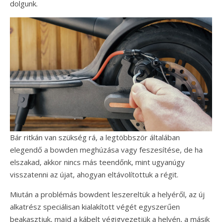
dolgunk.
Bár ritkán van szükség rá, a legtöbbször általában
elegendő a bowden meghúzása vagy feszesítése, de ha
elszakad, akkor nincs más teendőnk, mint ugyanúgy
visszatenni az újat, ahogyan eltávolítottuk a régit.
Miután a problémás bowdent leszereltük a helyéről, az új
alkatrész speciálisan kialakított végét egyszerűen
beakasztjuk, majd a kábelt végigvezetjük a helyén, a másik