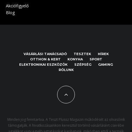
Akciófigyelő
Blog
VÁSÁRLÁSI TANÁCSADÓ
TESZTEK
HÍREK
OTTHON & KERT
KONYHA
SPORT
ELEKTRONIKAI ESZKÖZÖK
SZÉPSÉG
GAMING
RÓLUNK
Minden jog fenntartva. A Teszt Plussz Magazin működését az olvasóink
támogatják. A hivatkozásainkon keresztül történő vásárlásért cserébe
jutalékot vagy egyéb juttatásokat kaphatunk, miközben ettől a termék