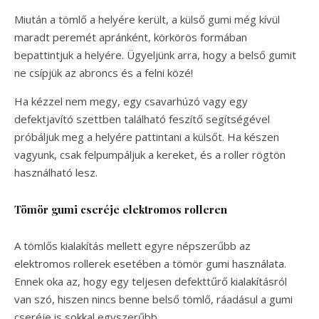
Miután a tömlő a helyére került, a külső gumi még kívül
maradt peremét apránként, körkörös formában
bepattintjuk a helyére. Ügyeljünk arra, hogy a belső gumit
ne csípjük az abroncs és a felni közé!
Ha kézzel nem megy, egy csavarhúzó vagy egy
defektjavító szettben található feszítő segítségével
próbáljuk meg a helyére pattintani a külsőt. Ha készen
vagyunk, csak felpumpáljuk a kereket, és a roller rögtön
használható lesz.
Tömör gumi cseréje elektromos rolleren
A tömlős kialakítás mellett egyre népszerűbb az
elektromos rollerek esetében a tömör gumi használata.
Ennek oka az, hogy egy teljesen defekttűrő kialakításról
van szó, hiszen nincs benne belső tömlő, ráadásul a gumi
cseréje is sokkal egyszerűbb.