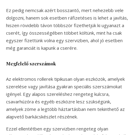
Ez pedig nemcsak azért bosszantó, mert nehezebb vele
dolgozni, hanem sok esetben ráfizetéses is lehet a javítás,
hiszen rövidebb távon többször fizethetjük ki ugyanazt a
cserét, így összességében többet költünk, mint ha csak
egyszer fizettünk volna egy szervizben, ahol jó esetben
még garanciát is kapunk a cserére.
Megfelelő szerszámok
Az elektromos rollerek tipikusan olyan eszközök, amelyek
szerelése vagy javítása gyakran speciális szerszámokat
igényel. Egy alapos szereléshez rengeteg kulcsra,
csavarhúzóra és egyéb eszközre lesz szükségünk,
amelyek zöme a legtöbb háztartásban nem tekinthető az
alapvető barkácskészlet részének.
Ezzel ellentétben egy szervizben rengeteg olyan