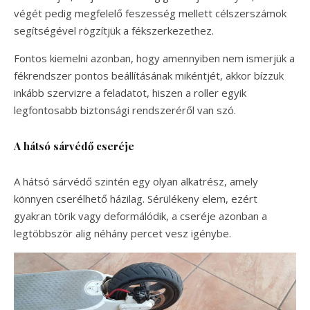
végét pedig megfelelő feszesség mellett célszerszámok
segítségével rögzítjük a fékszerkezethez.
Fontos kiemelni azonban, hogy amennyiben nem ismerjük a
fékrendszer pontos beállításának mikéntjét, akkor bízzuk
inkább szervizre a feladatot, hiszen a roller egyik
legfontosabb biztonsági rendszeréről van szó.
A hátsó sárvédő cseréje
A hátsó sárvédő szintén egy olyan alkatrész, amely
könnyen cserélhető házilag. Sérülékeny elem, ezért
gyakran törik vagy deformálódik, a cseréje azonban a
legtöbbször alig néhány percet vesz igénybe.