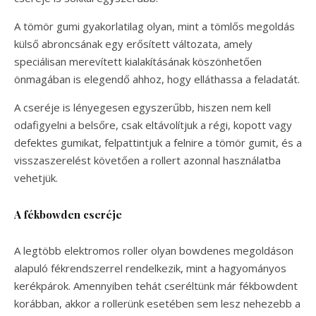
A tömör gumi gyakorlatilag olyan, mint a tömlős megoldás
külső abroncsának egy erősített változata, amely
speciálisan merevített kialakításának köszönhetően
önmagában is elegendő ahhoz, hogy elláthassa a feladatát.
A cseréje is lényegesen egyszerűbb, hiszen nem kell
odafigyelni a belsőre, csak eltávolítjuk a régi, kopott vagy
defektes gumikat, felpattintjuk a felnire a tömör gumit, és a
visszaszerelést követően a rollert azonnal használatba
vehetjük.
A fékbowden cseréje
A legtöbb elektromos roller olyan bowdenes megoldáson
alapuló fékrendszerrel rendelkezik, mint a hagyományos
kerékpárok. Amennyiben tehát cseréltünk már fékbowdent
korábban, akkor a rollerünk esetében sem lesz nehezebb a