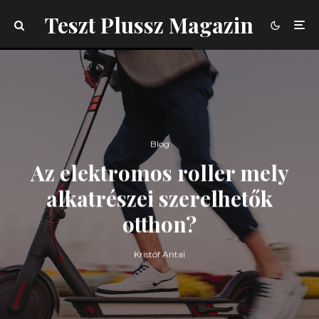
Teszt Plussz Magazin
Blog
Az elektromos roller mely
alkatrészei szerelhetők
otthon?
Kristóf Antal