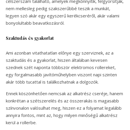
célszerszám található, amelyek megkönnyítik, felgyorsítják,
nem mellesleg pedig szakszerűbbé teszik a munkát,
legyen szó akár egy egyszerű kerékcseréről, akár valami
bonyolultabb beavatkozásról.
Szaktudás és gyakorlat
Ami azonban vitathatatlan előnye egy szerviznek, az a
szaktudás és a gyakorlat, hiszen általában kevesen
szednek szét naponta többször elektromos rollereket,
egy forgalmasabb javítóműhelyben viszont napi szinten
akár több tucattal is találkozhatnak a dolgozók.
Ennek köszönhetően nemcsak az alkatrész cseréje, hanem
konkrétan a szétszerelés és az összerakás is magasabb
színvonalon valósulhat meg, hiszen ez a folyamat legalább
annyira fontos, mint az, hogy milyen minőségű alkatrész
kerül a rollerbe.