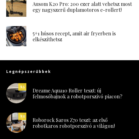
Ausom K20 Pro: 200 ezer alatt vehetsz most
egy nagyszerű duplamotoros e-rollert!
5+1 húsos recept, amit air fryerben is
elkészíthetsz
Legnépszerűbbek
9.5
Dreame Aqua10 Roller teszt: új
felmosóbajnok a robotporszívó piacon?
9.8
Roborock Saros Z70 teszt: az első
robotkaros robotporszívó a világon!