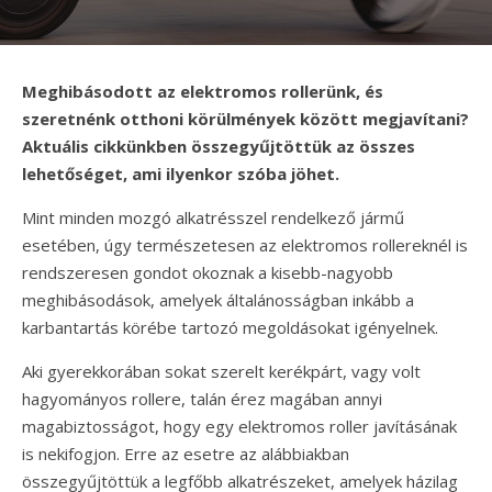
Meghibásodott az elektromos rollerünk, és
szeretnénk otthoni körülmények között megjavítani?
Aktuális cikkünkben összegyűjtöttük az összes
lehetőséget, ami ilyenkor szóba jöhet.
Mint minden mozgó alkatrésszel rendelkező jármű
esetében, úgy természetesen az elektromos rollereknél is
rendszeresen gondot okoznak a kisebb-nagyobb
meghibásodások, amelyek általánosságban inkább a
karbantartás körébe tartozó megoldásokat igényelnek.
Aki gyerekkorában sokat szerelt kerékpárt, vagy volt
hagyományos rollere, talán érez magában annyi
magabiztosságot, hogy egy elektromos roller javításának
is nekifogjon. Erre az esetre az alábbiakban
összegyűjtöttük a legfőbb alkatrészeket, amelyek házilag