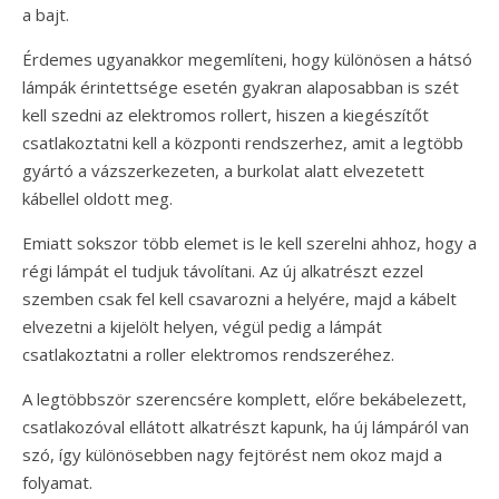
a bajt.
Érdemes ugyanakkor megemlíteni, hogy különösen a hátsó
lámpák érintettsége esetén gyakran alaposabban is szét
kell szedni az elektromos rollert, hiszen a kiegészítőt
csatlakoztatni kell a központi rendszerhez, amit a legtöbb
gyártó a vázszerkezeten, a burkolat alatt elvezetett
kábellel oldott meg.
Emiatt sokszor több elemet is le kell szerelni ahhoz, hogy a
régi lámpát el tudjuk távolítani. Az új alkatrészt ezzel
szemben csak fel kell csavarozni a helyére, majd a kábelt
elvezetni a kijelölt helyen, végül pedig a lámpát
csatlakoztatni a roller elektromos rendszeréhez.
A legtöbbször szerencsére komplett, előre bekábelezett,
csatlakozóval ellátott alkatrészt kapunk, ha új lámpáról van
szó, így különösebben nagy fejtörést nem okoz majd a
folyamat.