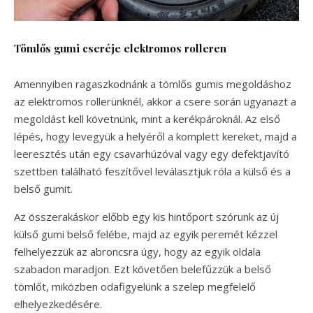
Tömlős gumi cseréje elektromos rolleren
Amennyiben ragaszkodnánk a tömlős gumis megoldáshoz
az elektromos rollerünknél, akkor a csere során ugyanazt a
megoldást kell követnünk, mint a kerékpároknál. Az első
lépés, hogy levegyük a helyéről a komplett kereket, majd a
leeresztés után egy csavarhúzóval vagy egy defektjavító
szettben található feszítővel leválasztjuk róla a külső és a
belső gumit.
Az összerakáskor előbb egy kis hintőport szórunk az új
külső gumi belső felébe, majd az egyik peremét kézzel
felhelyezzük az abroncsra úgy, hogy az egyik oldala
szabadon maradjon. Ezt követően belefűzzük a belső
tömlőt, miközben odafigyelünk a szelep megfelelő
elhelyezkedésére.