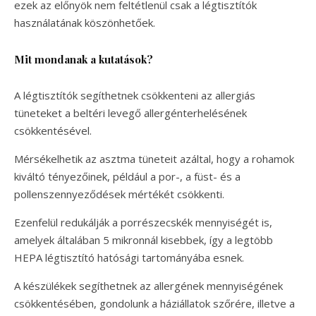
ezek az előnyök nem feltétlenül csak a légtisztítók
használatának köszönhetőek.
Mit mondanak a kutatások?
A légtisztítók segíthetnek csökkenteni az allergiás
tüneteket a beltéri levegő allergénterhelésének
csökkentésével.
Mérsékelhetik az asztma tüneteit azáltal, hogy a rohamok
kiváltó tényezőinek, például a por-, a füst- és a
pollenszennyeződések mértékét csökkenti.
Ezenfelül redukálják a porrészecskék mennyiségét is,
amelyek általában 5 mikronnál kisebbek, így a legtöbb
HEPA légtisztító hatósági tartományába esnek.
A készülékek segíthetnek az allergének mennyiségének
csökkentésében, gondolunk a háziállatok szőrére, illetve a