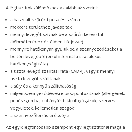
A légtisztítók különböznek az alábbiak szerint:
a használt szűrők típusa és száma
mekkora területhez javasoltak
mennyi levegőt szívnak be a szűrőn keresztül
(köbméter/perc értékben kifejezve)
mennyire hatékonyan gyűjtik be a szennyeződéseket a
beltéri levegőből (erről informál a százalékos
hatékonysági ráta)
a tiszta levegő szállítási ráta (CADR), vagyis mennyi
tiszta levegőt szállítanak
a súly és a könnyű szállíthatóság
milyen szennyeződésekre összpontosítanak (allergének,
penészgomba, dohányfüst, kipufogógázok, szerves
vegyületek, kellemetlen szagok)
a szennyezőforrás erőssége
Az egyik legfontosabb szempont egy légtisztítónál maga a