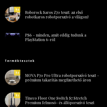
9.8
Roborock Saros Z70 teszt: az első
robotkaros robotporszívó a világon!
PS6 – minden, amit eddig tudunk a
PlayStation 6-ról
Terméktesztek
8.8
MOVA P70 Pro Ultra robotporszívó teszt –
prémium takarítás megfizethető áron
8.5
Tineco Floor One Switch S7 Stretch
Premium felmosó- és állóporszívó teszt