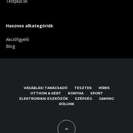
Testplus.sk
Hasznos alkategóriák
Akciófigyelő
Blog
VÁSÁRLÁSI TANÁCSADÓ
TESZTEK
HÍREK
OTTHON & KERT
KONYHA
SPORT
ELEKTRONIKAI ESZKÖZÖK
SZÉPSÉG
GAMING
RÓLUNK