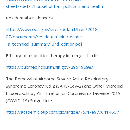
sheets/detail/household-air-pollution-and-health
Residential Air Cleaners:
https://www.epa.gov/sites/default/files/2018-
07/documents/residential_air_cleaners_-
_a_technical_summary_3rd_edition.pdf
Efficacy of air purifier therapy in allergic rhinitis:
https://pubmed.ncbi.nlm.nih.gov/29549698/
The Removal of Airborne Severe Acute Respiratory
Syndrome Coronavirus 2 (SARS-CoV-2) and Other Microbial
Bioaerosols by Air Filtration on Coronavirus Disease 2019
(COVID-19) Surge Units:
https://academic.oup.com/cid/article/75/1/e97/6414657