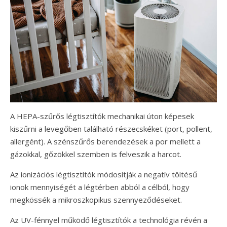
A HEPA-szűrős légtisztítók mechanikai úton képesek
kiszűrni a levegőben található részecskéket (port, pollent,
allergént). A szénszűrős berendezések a por mellett a
gázokkal, gőzökkel szemben is felveszik a harcot.
Az ionizációs légtisztítók módosítják a negatív töltésű
ionok mennyiségét a légtérben abból a célból, hogy
megkössék a mikroszkopikus szennyeződéseket.
Az UV-fénnyel működő légtisztítók a technológia révén a