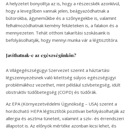
A helyzetet bonyolítja az is, hogy a részecskék azonkívül,
hogy a levegőben vannak jelen, beágyazódhatnak a
bútorokba, ágyneműkbe és a szőnyegekbe is, valamint
felhalmozódhatnak kemény felületeken is, a falakon és a
mennyezeten. Tehát otthoni takarítási szokásaink is
befolyásolhatják, hogy mennyi munka vár a légtisztítóra.
Javíthatnak-e az egészségünkön?
A Világegészségügyi Szervezet szerint a háztartási
légszennyezésnek való kitettség súlyos egészségügyi
problémákhoz vezethet, mint például szívbetegség, idült
obstruktív tüdőbetegség (COPD) és tüdőrák.
Az EPA (Környezetvédelmi Ügynökség – USA) szerint a
hordozható HEPA légtisztítók pozitívan befolyásolhatják az
allergia és asztma tüneteit, valamint a szív- és érrendszeri
állapotot is. Az előnyök mértéke azonban kicsi lehet, és