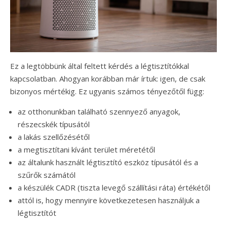
Ez a legtöbbünk által feltett kérdés a légtisztítókkal
kapcsolatban. Ahogyan korábban már írtuk: igen, de csak
bizonyos mértékig. Ez ugyanis számos tényezőtől függ:
az otthonunkban található szennyező anyagok,
részecskék típusától
a lakás szellőzésétől
a megtisztítani kívánt terület méretétől
az általunk használt légtisztító eszköz típusától és a
szűrők számától
a készülék CADR (tiszta levegő szállítási ráta) értékétől
attól is, hogy mennyire következetesen használjuk a
légtisztítót