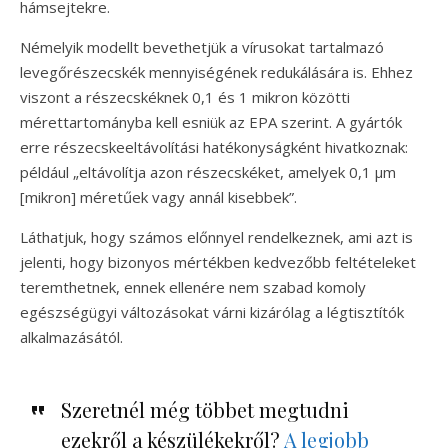
hámsejtekre.
Némelyik modellt bevethetjük a vírusokat tartalmazó
levegőrészecskék mennyiségének redukálására is. Ehhez
viszont a részecskéknek 0,1 és 1 mikron közötti
mérettartományba kell esniük az EPA szerint. A gyártók
erre részecskeeltávolítási hatékonyságként hivatkoznak:
például „eltávolítja azon részecskéket, amelyek 0,1 μm
[mikron] méretűek vagy annál kisebbek”.
Láthatjuk, hogy számos előnnyel rendelkeznek, ami azt is
jelenti, hogy bizonyos mértékben kedvezőbb feltételeket
teremthetnek, ennek ellenére nem szabad komoly
egészségügyi változásokat várni kizárólag a légtisztítók
alkalmazásától.
Szeretnél még többet megtudni
ezekről a készülékekről?
A legjobb