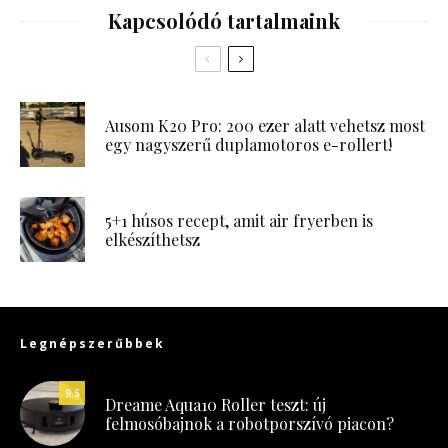
Kapcsolódó tartalmaink
Ausom K20 Pro: 200 ezer alatt vehetsz most
egy nagyszerű duplamotoros e-rollert!
5+1 húsos recept, amit air fryerben is
elkészíthetsz
Legnépszerűbbek
9.5
Dreame Aqua10 Roller teszt: új
felmosóbajnok a robotporszívó piacon?