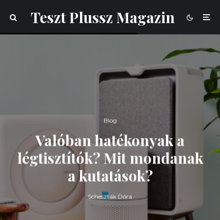
Teszt Plussz Magazin
Blog
Valóban hatékonyak a
légtisztítók? Mit mondanak
a kutatások?
Scheszták Dóra