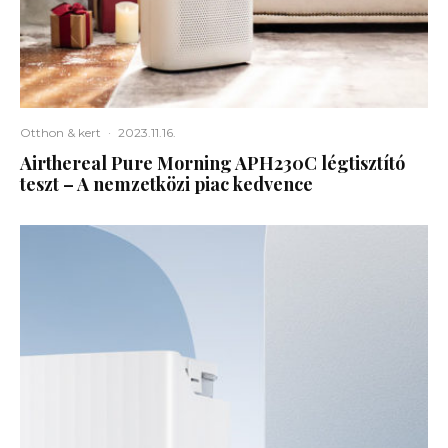
Otthon & kert
·
2023.11.16.
Airthereal Pure Morning APH230C légtisztító
teszt – A nemzetközi piac kedvence