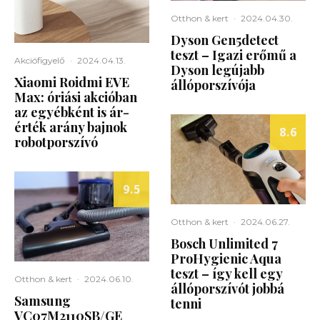
Otthon & kert
·
2024.04.30.
Dyson Gen5detect
teszt – Igazi erőmű a
Akciófigyelő
·
2024.04.13.
Dyson legújabb
Xiaomi Roidmi EVE
állóporszívója
Max: óriási akcióban
az egyébként is ár-
érték arány bajnok
8.6
robotporszívó
9.5
Otthon & kert
·
2024.06.27.
Bosch Unlimited 7
ProHygienic Aqua
teszt – így kell egy
Otthon & kert
·
2024.06.10.
állóporszívót jobbá
Samsung
tenni
VC07M2110SB/GE