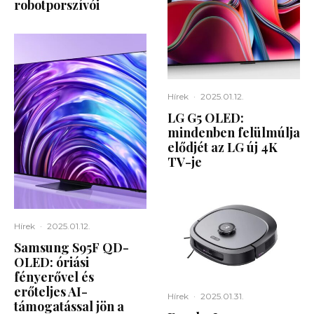
robotporszívói
Hírek
·
2025.01.12.
LG G5 OLED:
mindenben felülmúlja
elődjét az LG új 4K
TV-je
Hírek
·
2025.01.12.
Samsung S95F QD-
OLED: óriási
fényerővel és
erőteljes AI-
Hírek
·
2025.01.31.
támogatással jön a