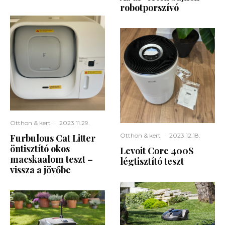
robotporszívó
Otthon & kert
·
2023.11.29.
Otthon & kert
·
2023.12.18.
Furbulous Cat Litter
öntisztító okos
Levoit Core 400S
macskaalom teszt –
légtisztító teszt
vissza a jövőbe