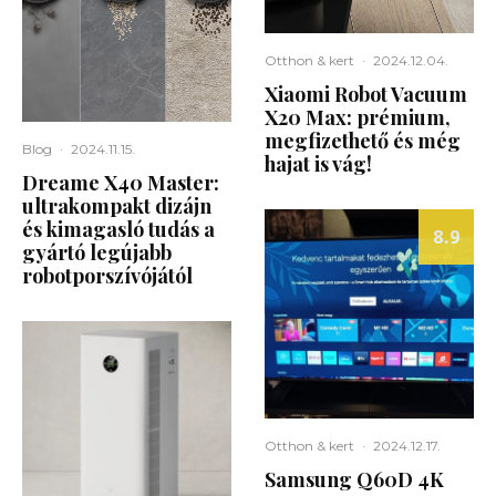
Otthon & kert
·
2024.12.04.
Xiaomi Robot Vacuum
X20 Max: prémium,
megfizethető és még
Blog
·
2024.11.15.
hajat is vág!
Dreame X40 Master:
ultrakompakt dizájn
és kimagasló tudás a
8.9
gyártó legújabb
robotporszívójától
Otthon & kert
·
2024.12.17.
Samsung Q60D 4K