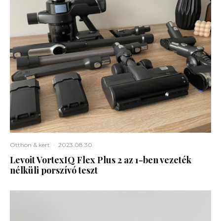
Otthon & kert
·
2023.08.30.
Levoit VortexIQ Flex Plus 2 az 1-ben vezeték
nélküli porszívó teszt