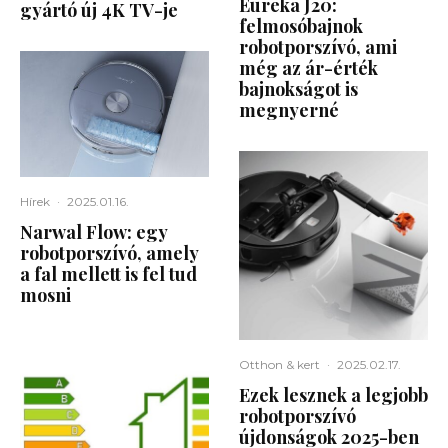
Eureka J20:
gyártó új 4K TV-je
felmosóbajnok
robotporszívó, ami
még az ár-érték
bajnokságot is
megnyerné
Hírek
·
2025.01.16.
Narwal Flow: egy
robotporszívó, amely
a fal mellett is fel tud
mosni
Otthon & kert
·
2025.02.17.
Ezek lesznek a legjobb
robotporszívó
újdonságok 2025-ben