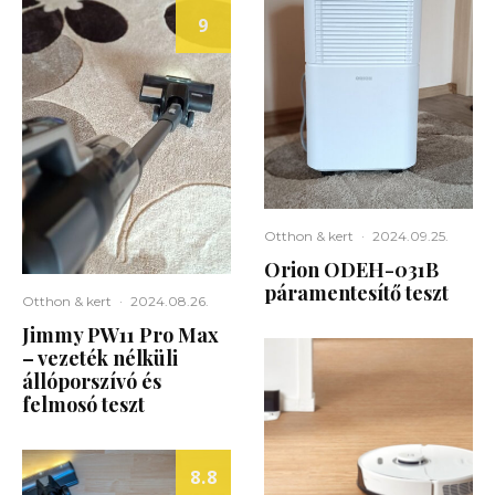
9
Otthon & kert
·
2024.09.25.
Orion ODEH-031B
páramentesítő teszt
Otthon & kert
·
2024.08.26.
Jimmy PW11 Pro Max
– vezeték nélküli
állóporszívó és
felmosó teszt
8.8