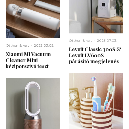
Otthon & kert
·
2023.07.03.
Otthon & kert
·
2023.03.05.
Levoit Classic 300S &
Xiaomi Mi Vacuum
Levoit LV600S
Cleaner Mini
párásító megjelenés
kéziporszívó teszt