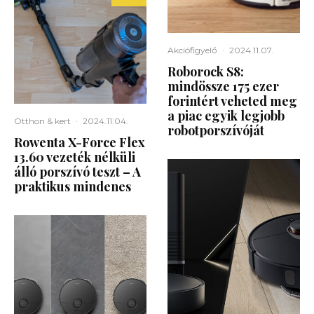
Akciófigyelő
·
2024.11.07.
Roborock S8:
mindössze 175 ezer
forintért veheted meg
a piac egyik legjobb
Otthon & kert
·
2024.11.04.
robotporszívóját
Rowenta X-Force Flex
13.60 vezeték nélküli
álló porszívó teszt – A
praktikus mindenes