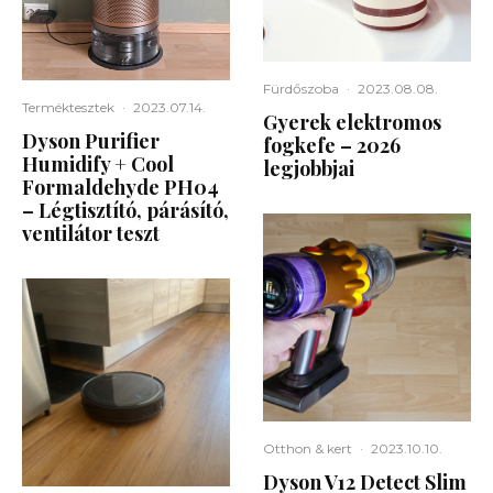
Fürdőszoba
·
2023.08.08.
Terméktesztek
·
2023.07.14.
Gyerek elektromos
Dyson Purifier
fogkefe – 2026
Humidify + Cool
legjobbjai
Formaldehyde PH04
– Légtisztító, párásító,
ventilátor teszt
Otthon & kert
·
2023.10.10.
Dyson V12 Detect Slim