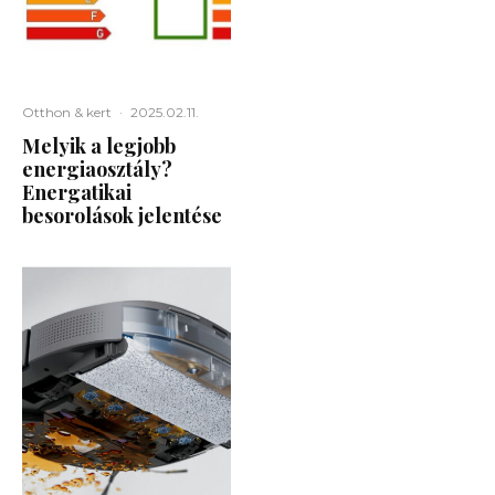
Otthon & kert
·
2025.02.11.
Melyik a legjobb
energiaosztály?
Energatikai
besorolások jelentése