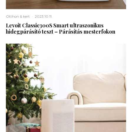
Otthon & kert
·
2023.10.11.
Levoit Classic300S Smart ultraszonikus
hidegpárásító teszt – Párásítás mesterfokon