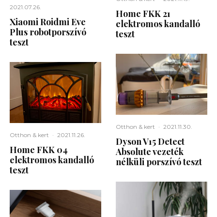
2021.07.26.
Home FKK 21
Xiaomi Roidmi Eve
elektromos kandalló
Plus robotporszívó
teszt
teszt
Otthon & kert
·
2021.11.30.
Otthon & kert
·
2021.11.26.
Dyson V15 Detect
Home FKK 04
Absolute vezeték
elektromos kandalló
nélküli porszívó teszt
teszt