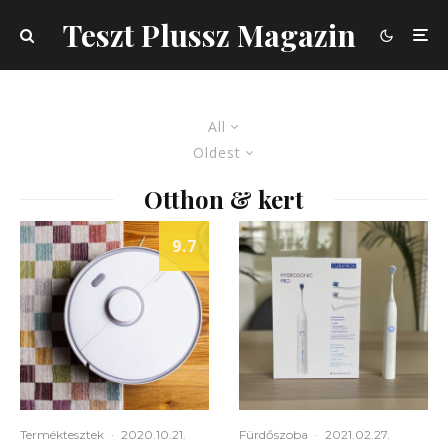
Teszt Plussz Magazin
All
Oldest
Otthon & kert
9.7
Terméktesztek
·
2020.10.21.
Fürdőszoba
·
2021.02.27.