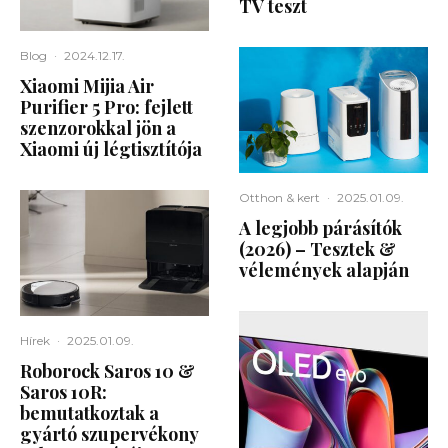
TV teszt
Blog
·
2024.12.17.
Xiaomi Mijia Air
Purifier 5 Pro: fejlett
szenzorokkal jön a
Xiaomi új légtisztítója
Otthon & kert
·
2025.01.09.
A legjobb párásítók
(2026) – Tesztek &
vélemények alapján
Hírek
·
2025.01.09.
Roborock Saros 10 &
Saros 10R:
bemutatkoztak a
gyártó szupervékony