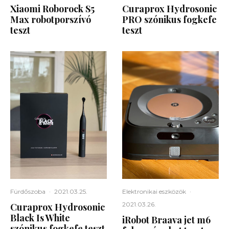
Xiaomi Roborock S5
Curaprox Hydrosonic
Max robotporszívó
PRO szónikus fogkefe
teszt
teszt
Fürdőszoba
·
2021.03.25.
Elektronikai eszközök
·
2021.03.26.
Curaprox Hydrosonic
Black Is White
iRobot Braava jet m6
szónikus fogkefe teszt