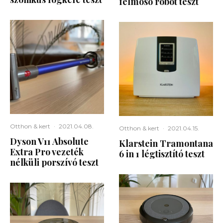
felmosó robot teszt
Otthon & kert
·
2021.04.08.
Otthon & kert
·
2021.04.15.
Dyson V11 Absolute
Klarstein Tramontana
Extra Pro vezeték
6 in 1 légtisztító teszt
nélküli porszívó teszt