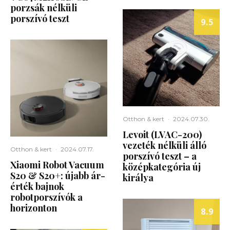
porzsák nélküli
porszívó teszt
9.5
Otthon & kert
·
2024.07.30.
Levoit (LVAC-200)
vezeték nélküli álló
Otthon & kert
·
2024.07.17.
porszívó teszt – a
Xiaomi Robot Vacuum
középkategória új
S20 & S20+: újabb ár-
királya
érték bajnok
robotporszívók a
horizonton
8.9