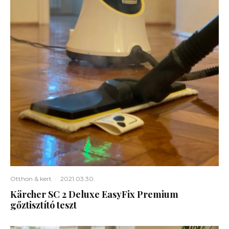
Otthon & kert
·
2021.03.30.
Kärcher SC 2 Deluxe EasyFix Premium
gőztisztító teszt