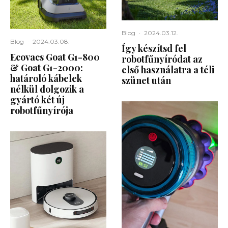
Blog
·
2024.03.12.
Blog
·
2024.03.08.
Így készítsd fel
Ecovacs Goat G1-800
robotfűnyíródat az
& Goat G1-2000:
első használatra a téli
határoló kábelek
szünet után
nélkül dolgozik a
gyártó két új
robotfűnyírója