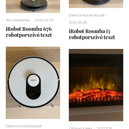
Elektronikai eszközök
·
Terméktesztek
·
2021.04.30.
2021.05.28.
iRobot Roomba 676
iRobot Roomba i3
robotporszívó teszt
robotporszívó teszt
Elektronikai eszközök
·
Otthon & kert
·
2021.11.19.