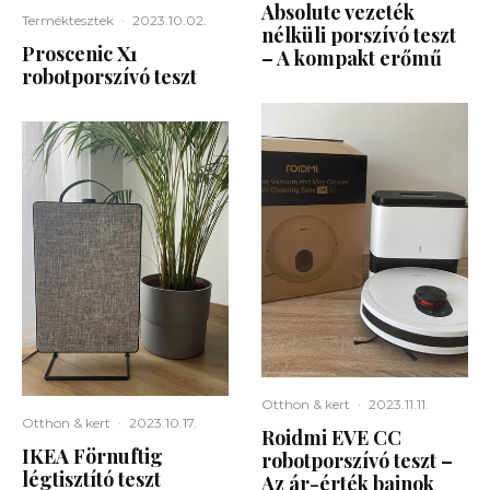
Absolute vezeték
Terméktesztek
·
2023.10.02.
nélküli porszívó teszt
Proscenic X1
– A kompakt erőmű
robotporszívó teszt
Otthon & kert
·
2023.11.11.
Otthon & kert
·
2023.10.17.
Roidmi EVE CC
IKEA Förnuftig
robotporszívó teszt –
légtisztító teszt
Az ár-érték bajnok