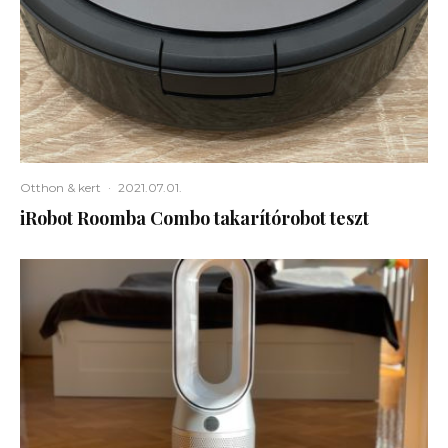
Otthon & kert
·
2021.07.01.
iRobot Roomba Combo takarítórobot teszt