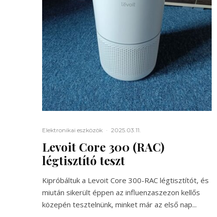
Elektronikai eszközök
·
2025.03.11.
Levoit Core 300 (RAC)
légtisztító teszt
Kipróbáltuk a Levoit Core 300-RAC légtisztítót, és
miután sikerült éppen az influenzaszezon kellős
közepén tesztelnünk, minket már az első nap...