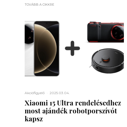
TOVÁBB A CIKKRE
Akciófigyelő
·
2025.03.04.
Xiaomi 15 Ultra rendelésedhez
most ajándék robotporszívót
kapsz