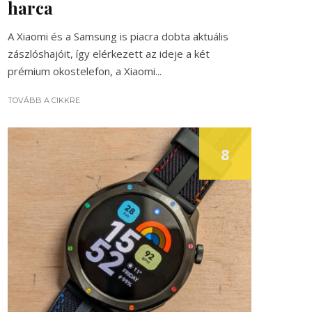
harca
A Xiaomi és a Samsung is piacra dobta aktuális
zászlóshajóit, így elérkezett az ideje a két
prémium okostelefon, a Xiaomi...
TOVÁBB A CIKKRE
8