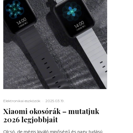
Elektronikai eszközök
·
2025.03.19.
Xiaomi okosórák – mutatjuk
2026 legjobbjait
Olcsó, de mégis kiváló minőségű és nagy tudású