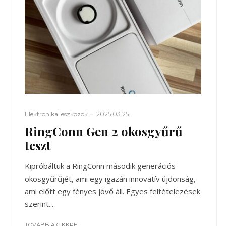
Elektronikai eszközök
·
2025.03.25.
RingConn Gen 2 okosgyűrű
teszt
Kipróbáltuk a RingConn második generációs
okosgyűrűjét, ami egy igazán innovatív újdonság,
ami előtt egy fényes jövő áll. Egyes feltételezések
szerint...
TOVÁBB A CIKKRE