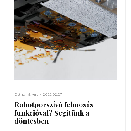
Otthon & kert
·
2025.02.27.
Robotporszívó felmosás
funkcióval? Segítünk a
döntésben