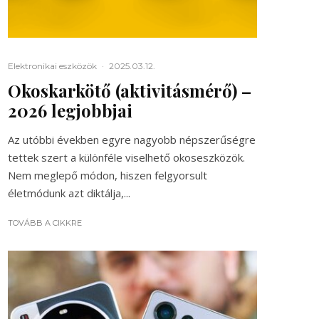
Elektronikai eszközök
·
2025.03.12.
Okoskarkötő (aktivitásmérő) –
2026 legjobbjai
Az utóbbi években egyre nagyobb népszerűségre
tettek szert a különféle viselhető okoseszközök.
Nem meglepő módon, hiszen felgyorsult
életmódunk azt diktálja,...
TOVÁBB A CIKKRE