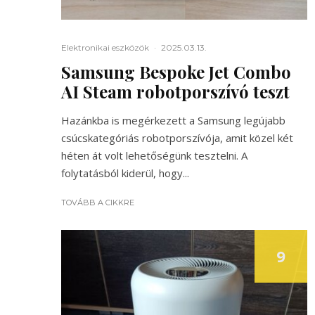
Elektronikai eszközök
·
2025.03.13.
Samsung Bespoke Jet Combo
AI Steam robotporszívó teszt
Hazánkba is megérkezett a Samsung legújabb
csúcskategóriás robotporszívója, amit közel két
héten át volt lehetőségünk tesztelni. A
folytatásból kiderül, hogy...
TOVÁBB A CIKKRE
9