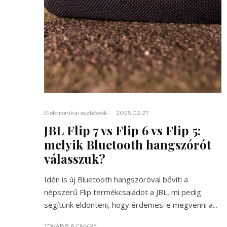
Elektronikai eszközök
·
2025.02.27.
JBL Flip 7 vs Flip 6 vs Flip 5:
melyik Bluetooth hangszórót
válasszuk?
Idén is új Bluetooth hangszóróval bővíti a
népszerű Flip termékcsaládot a JBL, mi pedig
segítünk eldönteni, hogy érdemes-e megvenni a...
TOVÁBB A CIKKRE