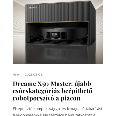
Hírek
·
2025.03.06.
Dreame X50 Master: újabb
csúcskategóriás beépíthető
robotporszívó a piacon
Elképesztő kompaktsággal és kimagasló takarítási
tulajdonságokkal kiegészülve bemutatkozott a