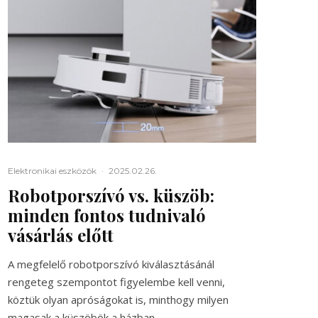
Elektronikai eszközök
·
2025.02.26.
Robotporszívó vs. küszöb:
minden fontos tudnivaló
vásárlás előtt
A megfelelő robotporszívó kiválasztásánál
rengeteg szempontot figyelembe kell venni,
köztük olyan apróságokat is, minthogy milyen
magasak a küszöbök a házban....