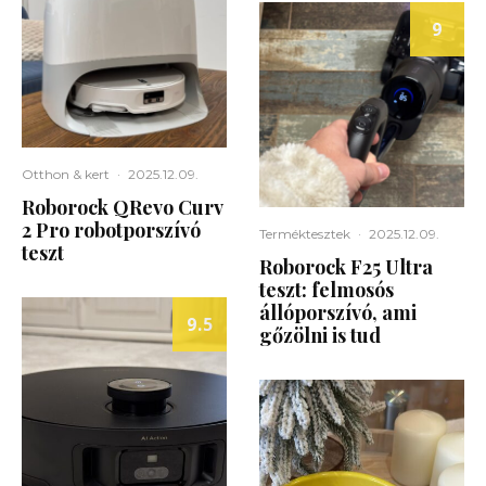
9
Otthon & kert
·
2025.12.09.
Roborock QRevo Curv
2 Pro robotporszívó
Terméktesztek
·
2025.12.09.
teszt
Roborock F25 Ultra
teszt: felmosós
állóporszívó, ami
9.5
gőzölni is tud