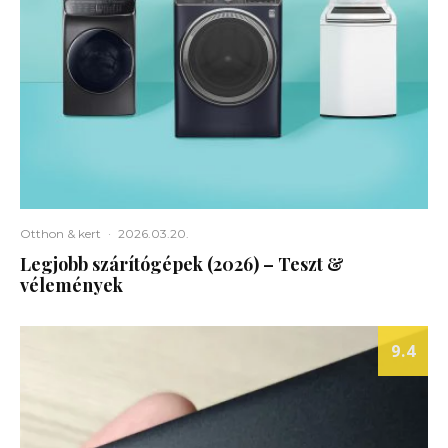
Otthon & kert
·
2026.03.20.
Legjobb szárítógépek (2026) – Teszt &
vélemények
9.4