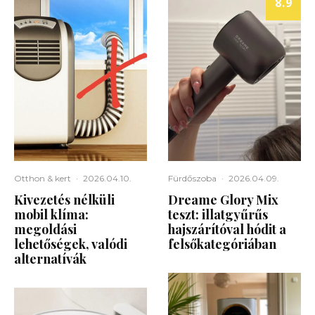
8.9
Otthon & kert
·
2026.04.10.
Fürdőszoba
·
2026.04.09.
Kivezetés nélküli
Dreame Glory Mix
mobil klíma:
teszt: illatgyűrűs
megoldási
hajszárítóval hódit a
lehetőségek, valódi
felsőkategóriában
alternatívák