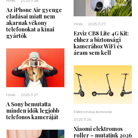
Hírek
·
2025.11.28.
Az iPhone Air gyenge
eladásai miatt nem
akarnak vékony
Hírek
·
2025.11.27.
telefonokat a kínai
Ezviz CB8 Lite 4G Kit:
gyártók
ehhez a biztonsági
kamerához WiFi és
áram sem kell
Hírek
·
2025.11.27.
A Sony bemutatta
minden idők legjobb
Elektronikai eszközök
·
telefonos kameráját
2025.11.26.
Xiaomi elektromos
roller – mutatjuk 2026