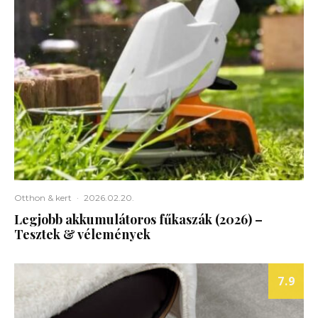
Otthon & kert
·
2026.02.20.
Legjobb akkumulátoros fűkaszák (2026) –
Tesztek & vélemények
7.9