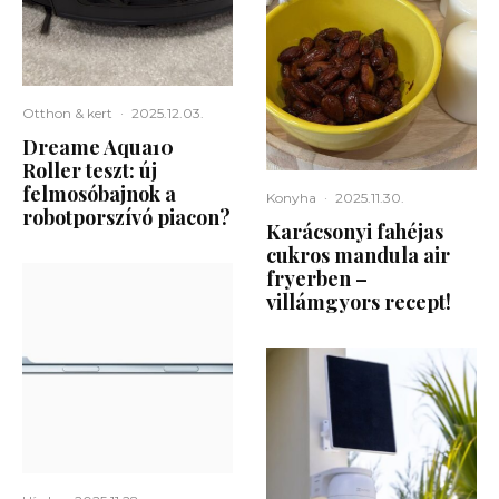
Otthon & kert
·
2025.12.03.
Dreame Aqua10
Roller teszt: új
felmosóbajnok a
Konyha
·
2025.11.30.
robotporszívó piacon?
Karácsonyi fahéjas
cukros mandula air
fryerben –
villámgyors recept!