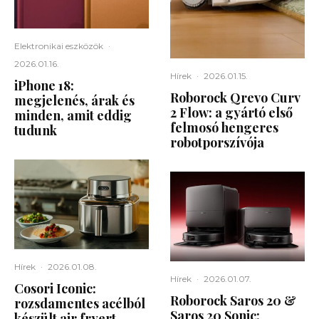
Elektronikai eszközök
·
2026.01.16.
Hírek
·
2026.01.15.
iPhone 18:
Roborock Qrevo Curv
megjelenés, árak és
2 Flow: a gyártó első
minden, amit eddig
felmosó hengeres
tudunk
robotporszívója
Hírek
·
2026.01.08.
Hírek
·
2026.01.07.
Cosori Iconic:
Roborock Saros 20 &
rozsdamentes acélból
Saros 20 Sonic:
készült air fryert