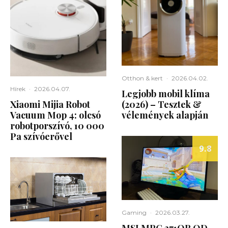
Otthon & kert
·
2026.04.02.
Hírek
·
2026.04.07.
Legjobb mobil klíma
Xiaomi Mijia Robot
(2026) – Tesztek &
Vacuum Mop 4: olcsó
vélemények alapján
robotporszívó, 10 000
Pa szívóerővel
9.8
Gaming
·
2026.03.27.