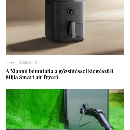
Hírek
·
2026.04.01.
A Xiaomi bemutatta a gőzsütéssel kiegészült
Mijia Smart air fryert