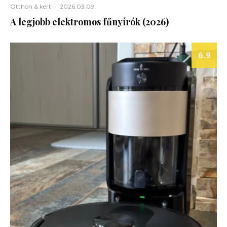
Otthon & kert
·
2026.03.09.
A legjobb elektromos fűnyírók (2026)
6.9