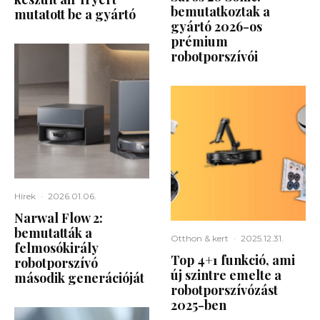
bemutatkoztak a
mutatott be a gyártó
gyártó 2026-os
prémium
robotporszívói
Hírek
·
2026.01.06.
Narwal Flow 2:
bemutatták a
Otthon & kert
·
2025.12.31.
felmosókirály
Top 4+1 funkció, ami
robotporszívó
új szintre emelte a
második generációját
robotporszívózást
2025-ben