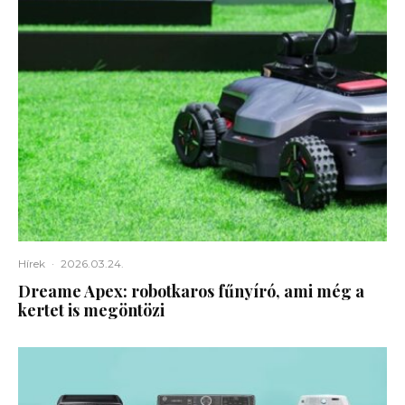
Hírek
·
2026.03.24.
Dreame Apex: robotkaros fűnyíró, ami még a
kertet is megöntözi