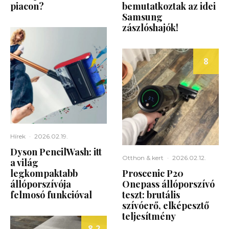
piacon?
bemutatkoztak az idei
Samsung
zászlóshajók!
8
Hírek
·
2026.02.19.
Dyson PencilWash: itt
Otthon & kert
·
2026.02.12.
a világ
legkompaktabb
Proscenic P20
állóporszívója
Onepass állóporszívó
felmosó funkcióval
teszt: brutális
szívóerő, elképesztő
teljesítmény
8.2