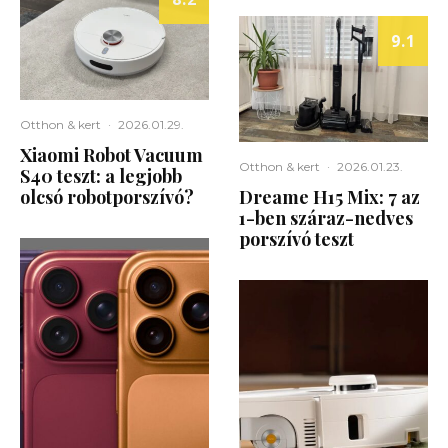
9.1
Otthon & kert
·
2026.01.29.
Xiaomi Robot Vacuum
Otthon & kert
·
2026.01.23.
S40 teszt: a legjobb
olcsó robotporszívó?
Dreame H15 Mix: 7 az
1-ben száraz-nedves
porszívó teszt