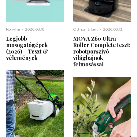
Konyha
·
2026.03.18.
Otthon & kert
·
2026.03.13.
Legjobb
MOVA Z60 Ultra
mosogatógépek
Roller Complete teszt:
(2026) – Teszt &
robotporszívó
vélemények
világbajnok
felmosással