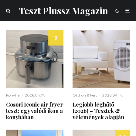
Teszt Plussz Magazin
9
Konyha
·
2026.04.17.
Otthon & kert
·
2026.04.14.
Cosori Iconic air fryer
Legjobb léghűtő
teszt: egy valódi ikon a
(2026) – Tesztek &
konyhában
vélemények alapján