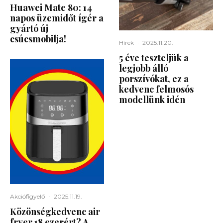
Huawei Mate 80: 14
napos üzemidőt ígér a
gyártó új
csúcsmobilja!
Hírek
·
2025.11.20.
5 éve teszteljük a
legjobb álló
porszívókat, ez a
kedvenc felmosós
modellünk idén
Akciófigyelő
·
2025.11.19.
Közönségkedvenc air
fryer 18 ezerért? A