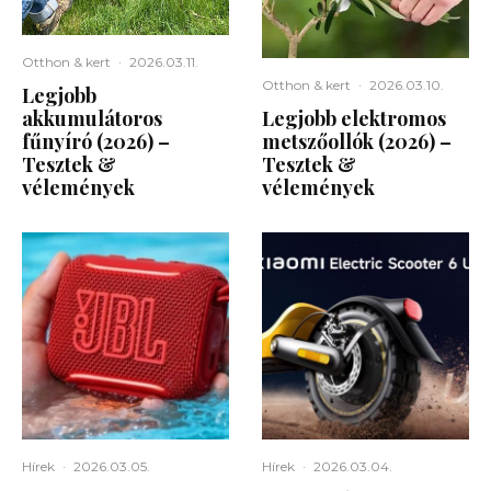
Otthon & kert
·
2026.03.11.
Otthon & kert
·
2026.03.10.
Legjobb
akkumulátoros
Legjobb elektromos
fűnyíró (2026) –
metszőollók (2026) –
Tesztek &
Tesztek &
vélemények
vélemények
Hírek
·
2026.03.05.
Hírek
·
2026.03.04.