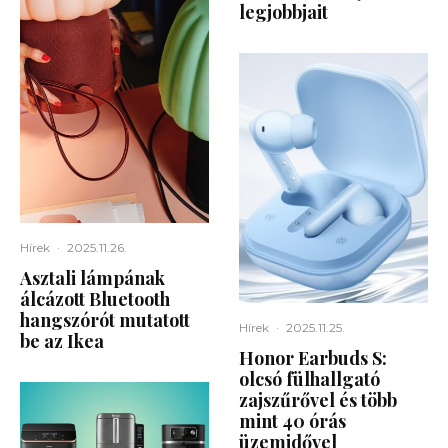
legjobbjait
Hírek
·
2025.11.26.
Asztali lámpának
álcázott Bluetooth
hangszórót mutatott
Hírek
·
2025.11.25.
be az Ikea
Honor Earbuds S:
olcsó fülhallgató
zajszűrővel és több
mint 40 órás
üzemidővel