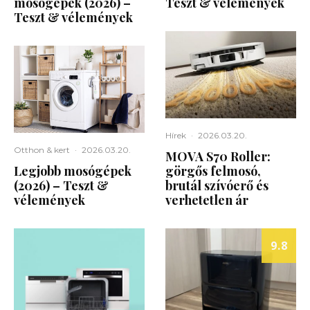
mosógépek (2026) –
Teszt & vélemények
Teszt & vélemények
Hírek
·
2026.03.20.
Otthon & kert
·
2026.03.20.
MOVA S70 Roller:
Legjobb mosógépek
görgős felmosó,
(2026) – Teszt &
brutál szívóerő és
vélemények
verhetetlen ár
9.8