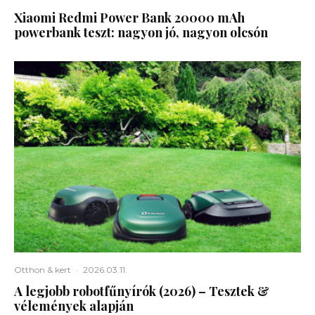
Xiaomi Redmi Power Bank 20000 mAh
powerbank teszt: nagyon jó, nagyon olcsón
Otthon & kert
·
2026.03.11.
A legjobb robotfűnyírók (2026) – Tesztek &
vélemények alapján