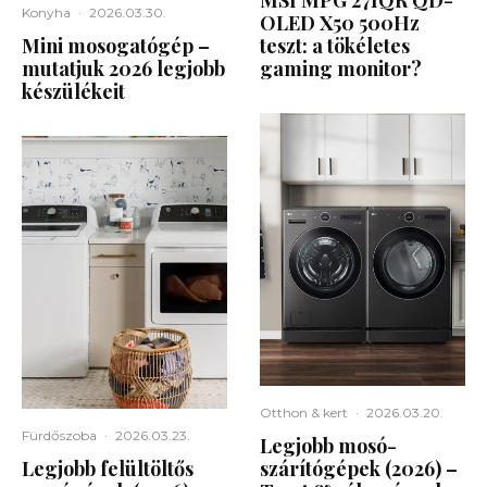
MSI MPG 271QR QD-
Konyha
·
2026.03.30.
OLED X50 500Hz
Mini mosogatógép –
teszt: a tökéletes
mutatjuk 2026 legjobb
gaming monitor?
készülékeit
Otthon & kert
·
2026.03.20.
Fürdőszoba
·
2026.03.23.
Legjobb mosó-
Legjobb felültöltős
szárítógépek (2026) –