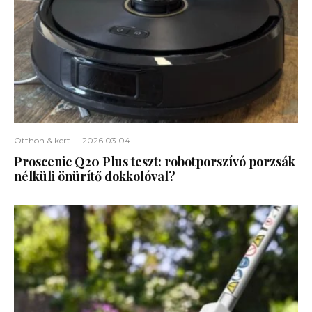
Otthon & kert
·
2026.03.04.
Proscenic Q20 Plus teszt: robotporszívó porzsák
nélküli önürítő dokkolóval?