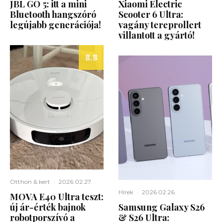
JBL GO 5: itt a mini
Xiaomi Electric
Bluetooth hangszóró
Scooter 6 Ultra:
legújabb generációja!
vagány tereprollert
villantott a gyártó!
8.8
Otthon & kert
·
2026.02.27.
Hírek
·
2026.02.26.
MOVA E40 Ultra teszt:
új ár-érték bajnok
Samsung Galaxy S26
robotporszívó a
& S26 Ultra: