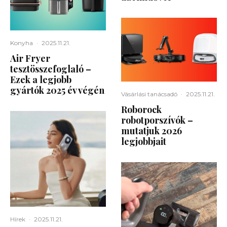
Konyha
·
2025.11.21.
Air Fryer
tesztösszefoglaló –
Ezek a legjobb
gyártók 2025 év végén
Vásárlási tanácsadó
·
2025.11.21.
Roborock
robotporszívók –
mutatjuk 2026
legjobbjait
Hírek
·
2025.11.21.