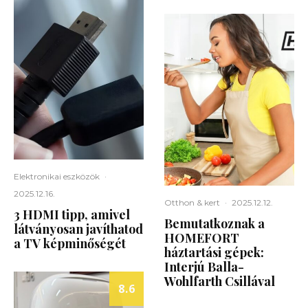
Elektronikai eszközök
·
2025.12.16.
Otthon & kert
·
2025.12.12.
3 HDMI tipp, amivel
Bemutatkoznak a
látványosan javíthatod
HOMEFORT
a TV képminőségét
háztartási gépek:
Interjú Balla-
Wohlfarth Csillával
8.6