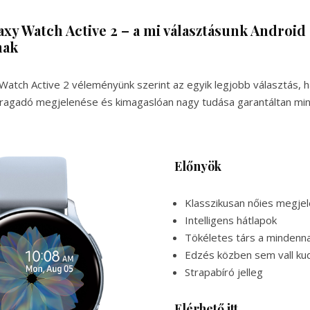
y Watch Active 2 – a mi választásunk Android
nak
atch Active 2 véleményünk szerint az egyik legjobb választás, h
lragadó megjelenése és kimagaslóan nagy tudása garantáltan min
Előnyök
Klasszikusan nőies megje
Intelligens hátlapok
Tökéletes társ a minden
Edzés közben sem vall ku
Strapabíró jelleg
Elérhető itt