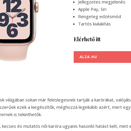
Jellegzetes megjelenés
Apple Pay, Siri
Rengeteg edzésmód
Tartós kialakítás
Elérhető itt
ALZA.HU
ok világában sokan már feleslegesnek tartják a karórákat, valój
szerűek ezek a kiegészítők, méghozzá leginkább azért, mert egy
ernek is tekinthetők.
t, kecses és mutatós női karóra ugyanis hasonló hatást kelt, mint 