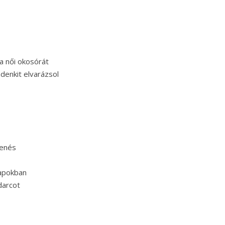
a női okosórát
denkit elvarázsol
lenés
napokban
darcot