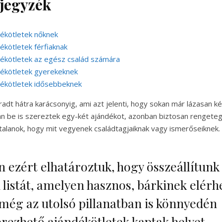
jegyzék
dékötletek nőknek
ékötletek férfiaknak
dékötletek az egész család számára
dékötletek gyerekeknek
dékötletek idősebbeknek
radt hátra karácsonyig, ami azt jelenti, hogy sokan már lázasan k
án be is szereztek egy-két ajándékot, azonban biztosan rengeteg
alanok, hogy mit vegyenek családtagjaiknak vagy ismerőseiknek.
 ezért elhatároztuk, hogy összeállítunk
 listát, amelyen hasznos, bárkinek elérh
még az utolsó pillanatban is könnyedén
rezhető ajándékötletek kaptak helyet