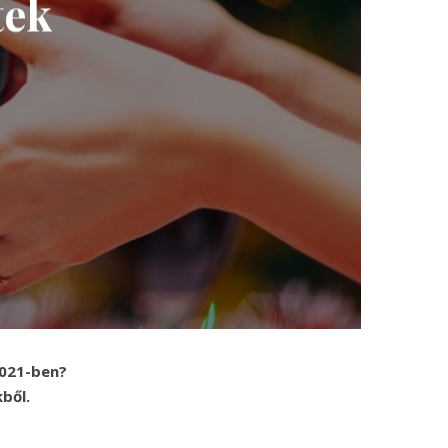
tek
2021-ben?
ből.