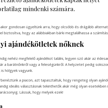
rlatilag mindenki számára.
ásakor gondosan ügyeltünk arra, hogy olcsóbb és drágább alternatí
l biztosítva, hogy az alábbiakban bárki megtalálhassa a számítása
yi ajándékötletek nőknek
dig nehéz megfelelő ajándékot találni, legyen szó akár az édesan
r a barátnőnkről vagy a feleségünkről. A helyzetet pedig sokszo
is hölgyek vagyunk.
benéztünk a piacon, azt tapasztaltuk, hogy rengeteg olyan ajánd
ndig ideális választásnak tekinthetők akár még olyan esetekben i
arácsonyig. Lássuk, hogy melyek ezek!
a