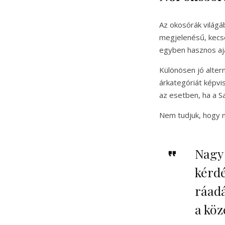
Az okosórák világá
megjelenésű, kecs
egyben hasznos ajá
Különösen jó alter
árkategóriát képvi
az esetben, ha a S
Nem tudjuk, hogy mi
Nag
kérd
ráadá
a köz