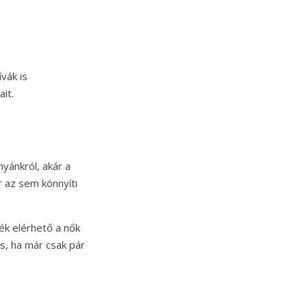
vák is
it.
yánkról, akár a
r az sem könnyíti
ék elérhető a nők
s, ha már csak pár