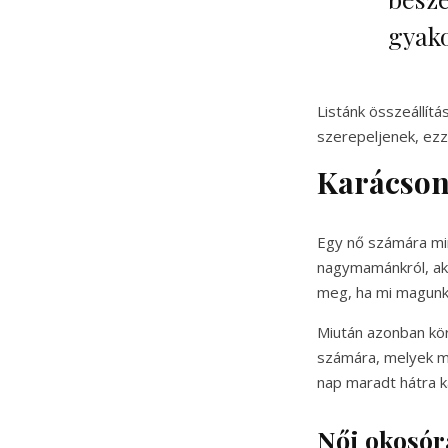
gyako
Listánk összeállít
szerepeljenek, ezze
Karácson
Egy nő számára min
nagymamánkról, aká
meg, ha mi magunk 
Miután azonban kör
számára, melyek mi
nap maradt hátra k
Női okosór