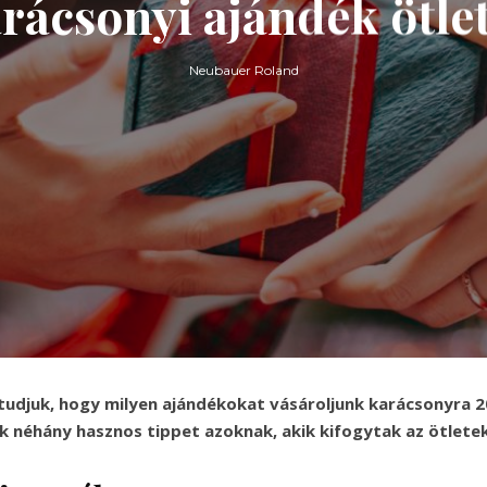
rácsonyi ajándék ötle
Neubauer Roland
udjuk, hogy milyen ajándékokat vásároljunk karácsonyra 
 néhány hasznos tippet azoknak, akik kifogytak az ötletek