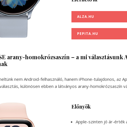
ALZA.HU
PEPITA.HU
SE arany-homokrózsaszín – a mi választásunk 
nak
eltünk nem Android-felhasználó, hanem iPhone-tulajdonos, az Ap
 választás, különösen ebben a látványos arany-homokrózsaszín vá
Előnyök
Apple-szinten jó ár-érték 