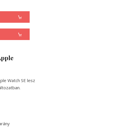
Apple
ple Watch SE lesz
ltozatban.
arány