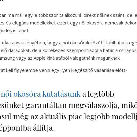
ban ma már egyre többször találkozunk direkt nőknek szánt, de l
es és elegáns modellekkel, ezért egy női okosóra nemcsak dekor
ndék is lehet.
natíva annak fényében, hogy a női okosórák között találhatunk eg
selő darabokat, de a költekezés szempontjából a határ a csillago
amsung vagy az Apple kínálatából válogatnánk magunknak.
t kell figyelembe venni egy ilyen kiegészítő vásárlása előtt?
y
női okosóra kutatásunk
a legtöbb
ésünket garantáltan megválaszolja, mik
sul még az aktuális piac legjobb modellje
éppontba állítja.