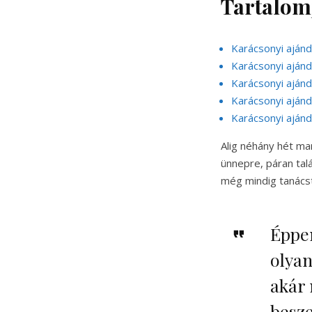
Tartalom
Karácsonyi aján
Karácsonyi ajánd
Karácsonyi aján
Karácsonyi aján
Karácsonyi aján
Alig néhány hét ma
ünnepre, páran tal
még mindig tanácst
Éppen
olyan
akár 
besze