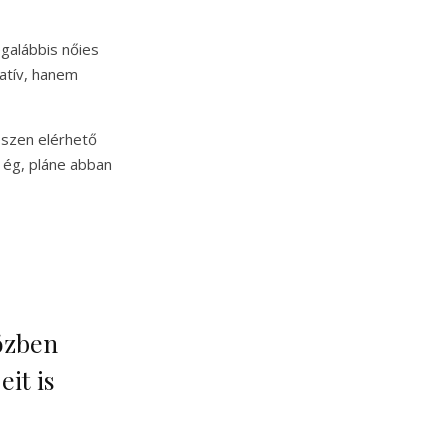
egalábbis nőies
atív, hanem
észen elérhető
s ég, pláne abban
özben
it is