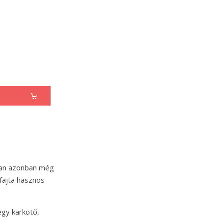
ában azonban még
fajta hasznos
egy karkötő,