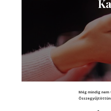
Ka
Még mindig nem t
Összegyűjtöttünk