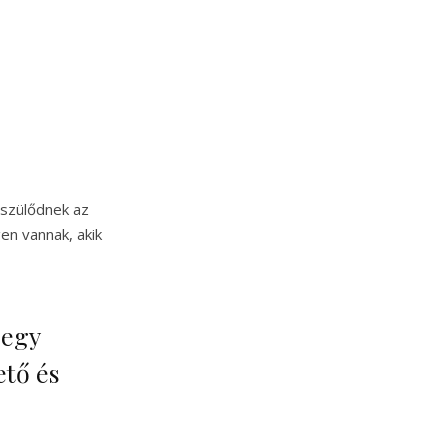
észülődnek az
en vannak, akik
 egy
ető és