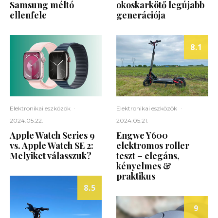
Samsung méltó
okoskarkötő legújabb
ellenfele
generációja
8.1
Elektronikai eszközök
·
Elektronikai eszközök
·
2024.05.22.
2024.05.21.
Apple Watch Series 9
Engwe Y600
vs. Apple Watch SE 2:
elektromos roller
Melyiket válasszuk?
teszt – elegáns,
kényelmes &
praktikus
8.5
9