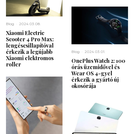
Blog
·
2024.03.08.
Xiaomi Electric
Scooter 4 Pro Max:
lengéscsillapítóval
érkezik a legújabb
Blog
·
2024.03.01.
Xiaomi elektromos
OnePlus Watch 2: 100
roller
órás üzemidővel és
Wear OS 4-gyel
érkezik a gyártó új
okosórája