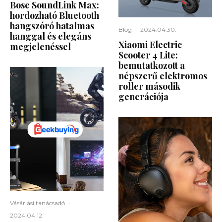
Bose SoundLink Max:
hordozható Bluetooth
hangszóró hatalmas
Blog
·
2024.04.30.
hanggal és elegáns
Xiaomi Electric
megjelenéssel
Scooter 4 Lite:
bemutatkozott a
népszerű elektromos
roller második
generációja
Vásárlási tanácsadó
·
2024.04.12.