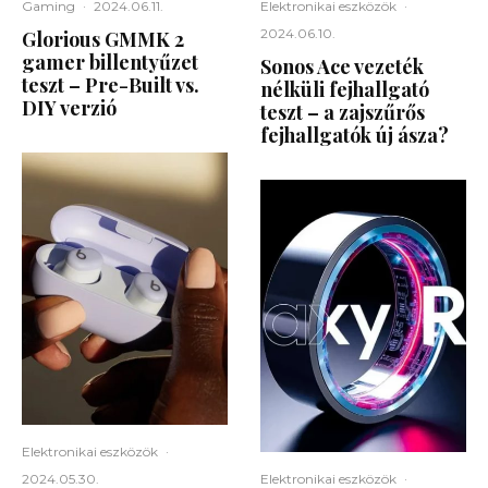
Gaming
·
2024.06.11.
Elektronikai eszközök
·
2024.06.10.
Glorious GMMK 2
gamer billentyűzet
Sonos Ace vezeték
teszt – Pre-Built vs.
nélküli fejhallgató
DIY verzió
teszt – a zajszűrős
fejhallgatók új ásza?
Elektronikai eszközök
·
2024.05.30.
Elektronikai eszközök
·