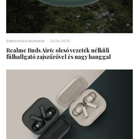
Elektronikai eszközök
·
2024.05.13.
Realme Buds Air6: olcsó vezeték nélküli
fülhallgató zajszűrővel és nagy hanggal