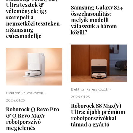
Ultra tesztek &
Samsung Galaxy S24
vélemények: így
összehasonlítás:
szerepelt a
melyik modellt
nemzetközi teszteken
válasszuk a három
a Samsung
közül?
csúcsmodellje
Elektronikai eszközök
·
Elektronikai eszközök
·
2024.01.25.
2024.01.25.
Roborock S8 Max(V)
Roborock Q Revo Pro
Ultra: újabb prémium
& Q Revo MaxV
robotporszívókkal
robotporszívó
támad a gyártó
megjelenés