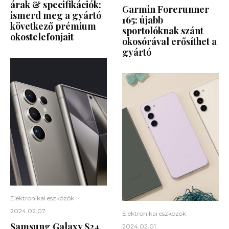
árak & specifikációk:
Garmin Forerunner
ismerd meg a gyártó
165: újabb
következő prémium
sportolóknak szánt
okostelefonjait
okosórával erősíthet a
gyártó
Elektronikai eszközök
·
2024.02.07.
Elektronikai eszközök
·
Samsung Galaxy S24
2024.02.01.