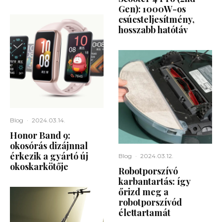
Gen): 1000W-os
csúcsteljesítmény,
hosszabb hatótáv
Blog
·
2024.03.14.
Honor Band 9:
okosórás dizájnnal
érkezik a gyártó új
Blog
·
2024.03.12.
okoskarkötője
Robotporszívó
karbantartás: így
őrizd meg a
robotporszívód
élettartamát