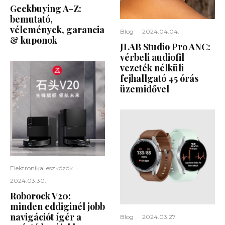
Geekbuying A-Z:
bemutató,
vélemények, garancia
Blog
·
2024.04.04.
& kuponok
JLAB Studio Pro ANC:
vérbeli audiofil
vezeték nélküli
fejhallgató 45 órás
üzemidővel
Elektronikai eszközök
·
2024.03.30.
Roborock V20:
minden eddiginél jobb
navigációt ígér a
Blog
·
2024.03.27.