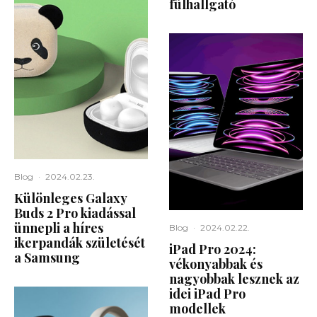
fülhallgató
Blog
·
2024.02.23.
Különleges Galaxy
Buds 2 Pro kiadással
ünnepli a híres
Blog
·
2024.02.22.
ikerpandák születését
iPad Pro 2024:
a Samsung
vékonyabbak és
nagyobbak lesznek az
idei iPad Pro
modellek