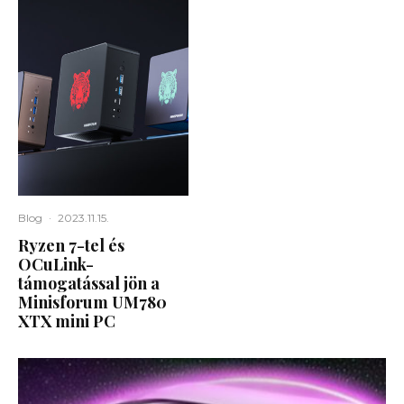
Blog
·
2023.11.15.
Ryzen 7-tel és
OCuLink-
támogatással jön a
Minisforum UM780
XTX mini PC