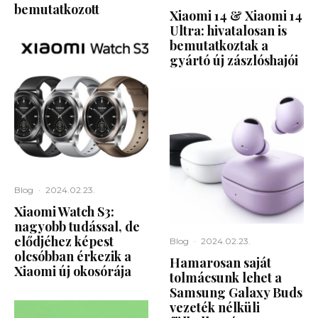
bemutatkozott
Xiaomi 14 & Xiaomi 14
Ultra: hivatalosan is
bemutatkoztak a
gyártó új zászlóshajói
Blog
·
2024.02.23.
Xiaomi Watch S3:
nagyobb tudással, de
elődjéhez képest
Blog
·
2024.02.23.
olcsóbban érkezik a
Hamarosan saját
Xiaomi új okosórája
tolmácsunk lehet a
Samsung Galaxy Buds
vezeték nélküli