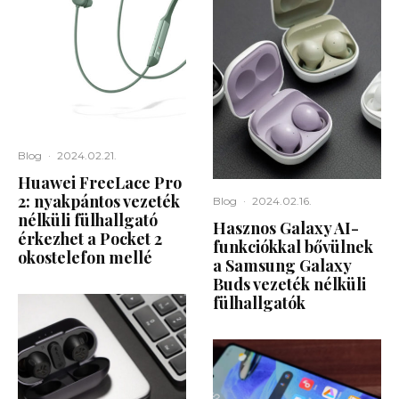
Blog
·
2024.02.21.
Huawei FreeLace Pro
2: nyakpántos vezeték
Blog
·
2024.02.16.
nélküli fülhallgató
Hasznos Galaxy AI-
érkezhet a Pocket 2
funkciókkal bővülnek
okostelefon mellé
a Samsung Galaxy
Buds vezeték nélküli
fülhallgatók