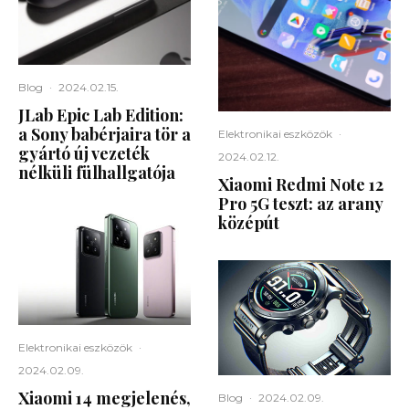
Blog
·
2024.02.15.
JLab Epic Lab Edition:
a Sony babérjaira tör a
Elektronikai eszközök
·
gyártó új vezeték
2024.02.12.
nélküli fülhallgatója
Xiaomi Redmi Note 12
Pro 5G teszt: az arany
középút
Elektronikai eszközök
·
2024.02.09.
Xiaomi 14 megjelenés,
Blog
·
2024.02.09.