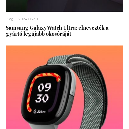
Blog
·
2024.05.30.
Samsung Galaxy Watch Ultra: elnevezték a
gyártó legújabb okosóráját