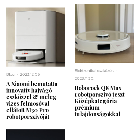
Elektronikai eszközök
·
Blog
·
2023.12.06.
2023.11.30.
A Xiaomi bemutatta
Roborock Q8 Max
innovatív hajvágó
robotporszívó teszt –
eszközzel & meleg
Középkategória
vizes felmosóval
prémium
ellátott M30 Pro
tulajdonságokkal
robotporszívóját