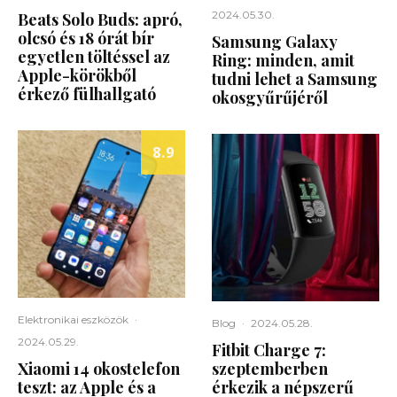
2024.05.30.
Beats Solo Buds: apró,
olcsó és 18 órát bír
Samsung Galaxy
egyetlen töltéssel az
Ring: minden, amit
Apple-körökből
tudni lehet a Samsung
érkező fülhallgató
okosgyűrűjéről
8.9
Elektronikai eszközök
·
Blog
·
2024.05.28.
2024.05.29.
Fitbit Charge 7:
Xiaomi 14 okostelefon
szeptemberben
teszt: az Apple és a
érkezik a népszerű