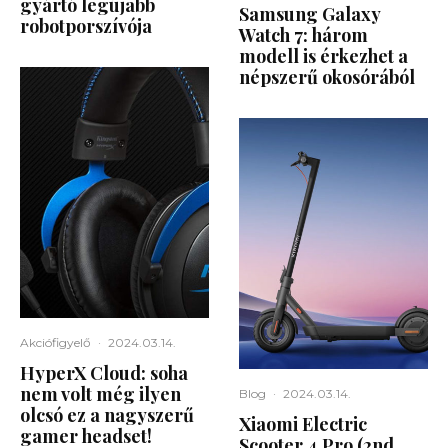
gyártó legújabb
Samsung Galaxy
robotporszívója
Watch 7: három
modell is érkezhet a
népszerű okosórából
Akciófigyelő
·
2024.03.14.
HyperX Cloud: soha
nem volt még ilyen
Blog
·
2024.03.14.
olcsó ez a nagyszerű
Xiaomi Electric
gamer headset!
Scooter 4 Pro (2nd