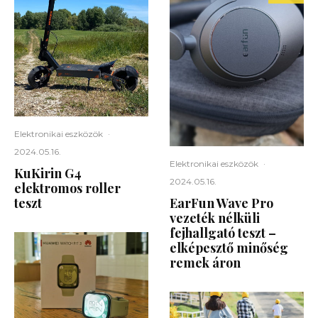
Elektronikai eszközök
·
2024.05.16.
Elektronikai eszközök
·
KuKirin G4
2024.05.16.
elektromos roller
teszt
EarFun Wave Pro
vezeték nélküli
fejhallgató teszt –
elképesztő minőség
remek áron