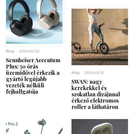
Blog
·
2024.02.22.
Sennheiser Accentum
Plus: 50 órás
üzemidővel érkezik a
Blog
·
2024.02.21.
gyártó legújabb
SWAN: nagy
vezeték nélküli
kerekekkel és
fejhallgatója
szokatlan dizájnnal
érkező elektromos
roller a láthatáron