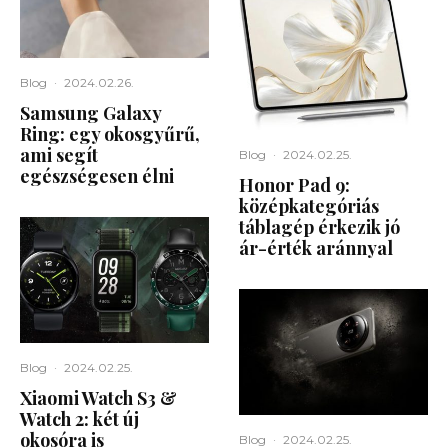
Blog
·
2024.02.26.
Samsung Galaxy
Ring: egy okosgyűrű,
ami segít
Blog
·
2024.02.25.
egészségesen élni
Honor Pad 9:
középkategóriás
táblagép érkezik jó
ár-érték aránnyal
Blog
·
2024.02.25.
Xiaomi Watch S3 &
Watch 2: két új
okosóra is
Blog
·
2024.02.25.