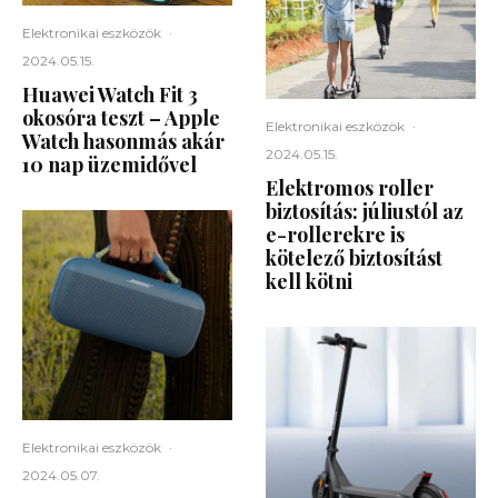
Elektronikai eszközök
·
2024.05.15.
Huawei Watch Fit 3
okosóra teszt – Apple
Elektronikai eszközök
·
Watch hasonmás akár
2024.05.15.
10 nap üzemidővel
Elektromos roller
biztosítás: júliustól az
e-rollerekre is
kötelező biztosítást
kell kötni
Elektronikai eszközök
·
2024.05.07.